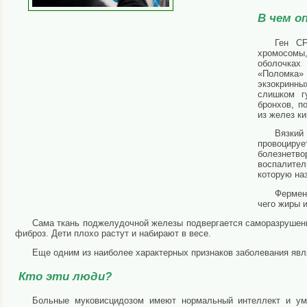
В чем о
Ген CF
хромосомы
оболочках
«Поломка
экзокринн
слишком гу
бронхов, п
из желез к
Вязки
провоцируе
болезнетв
воспалител
которую на
Фермен
чего жиры 
Сама ткань поджелудочной железы подвергается саморазрушени
фиброз. Дети плохо растут и набирают в весе.
Еще одним из наиболее характерных признаков заболевания явля
Кто эти люди?
Больные муковисцидозом имеют нормальный интеллект и умс