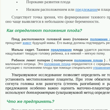
Пороками развития плода
Низким расположением или
предлежание
м плац
Существует точка зрения, что формирование тазового п
оно чаще выявляется в небольшом сроке беременности.
Как определяют положения плода?
Плод расположился головкой вниз (
головное
положение 
прощупает
живот
будущей мамы. Его вывод должны подтвердить рез
Малыш сидит.
Тазовое
предлежание
плода
удается распозн
нащупывает твердую головку ребенка, а в нижней – мягкую попку.
Ребенок лежит поперек (
поперечное
положение плода
) .
П
маленького хитреца. Это
положение плода
определяется с середины 
ситуацию с
положением плода
при помощи специального
упражнени
Ультразвуковое исследование позволяет определить не 
установить местоположение плаценты. При этом обязател
согнута головка или разогнута (степень разгибания) и 
предлежания особенно важно оценить маточно-плацента
используют
допплерометрию
(ультразвуковой метод определе
Что же предпринять?