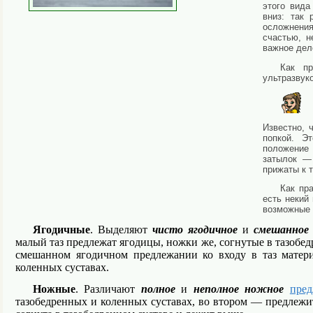
этого вида
вниз: так
осложнения
счастью, н
важное дел
Как пр
ультразвук
Известно, 
попкой. Э
положение 
затылок — 
прижаты к 
Как пр
есть некий
возможные 
Ягодичные
. Выделяют
чисто ягодичное
и
смешанное 
малый таз предлежат ягодицы, ножки же, согнутые в тазобе
смешанном ягодичном предлежании ко входу в таз матер
коленных суставах.
Ножные
. Различают
полное
и
неполное
ножное
пред
тазобедренных и коленных суставах, во втором — предлежит