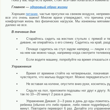
Пока у вас еще есть время, стоит все-таки попытаться измени
Главное —
здоровый образ жизни
Хорошее
питание
, частые прогулки на свежем воздухе, непреме
все это очень важно! Многие врачи утверждают, что причина 
комфортная жизнь без физических нагрузок. Мы изнежены мягкими
далеко не все.
В течение дня
Старайтесь сидеть на жестких стульях с прямой и т
диване, не опирайтесь о его спинку. Садитесь на край, раз
Почаще садитесь на стул задом наперед — лицом к сп
на нем как можно чаще, например когда смотрите телевиз
Если водите машину, попробуйте на время отказаться 
Упражнения
Время от времени стойте на четвереньках, покачивая 
чувствуете, что малыш бодрствует. Можно передвигаться п
Не вставая на колени, опустите вниз руки, коснитесь р
Сядьте на пол, приложите подошвы ног друг к другу. К
так по 10—20 минут 2 раза в день.
Упражнение Диканя: 2—3 раза в день до еды ложитесь
ребенка (обычно это либо правое, либо левое подреберье)
минут. Повторите переворот 6 раз. Делайте это упражнени