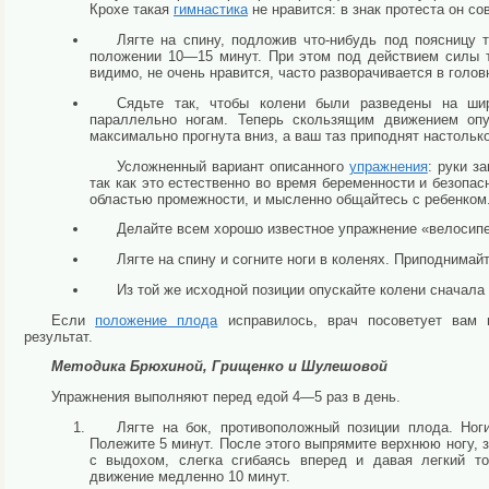
Крохе такая
гимнастика
не нравится: в знак протеста он с
Лягте на спину, подложив что-нибудь под поясницу 
положении 10—15 минут. При этом под действием силы т
видимо, не очень нравится, часто разворачивается в голо
Сядьте так, чтобы колени были разведены на ши
параллельно ногам. Теперь скользящим движением опу
максимально прогнута вниз, а ваш таз приподнят настолько
Усложненный вариант описанного
упражнения
: руки з
так как это естественно во время беременности и безоп
областью промежности, и мысленно общайтесь с ребенком.
Делайте всем хорошо известное упражнение «велосипе
Лягте на спину и согните ноги в коленях. Приподнимай
Из той же исходной позиции опускайте колени сначала 
Если
положение плода
исправилось, врач посоветует вам
результат.
Методика Брюхиной, Грищенко и Шулешовой
Упражнения выполняют перед едой 4—5 раз в день.
Лягте на бок, противоположный позиции плода. Ног
Полежите 5 минут. После этого выпрямите верхнюю ногу, 
с выдохом, слегка сгибаясь вперед и давая легкий то
движение медленно 10 минут.