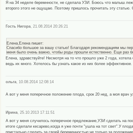
Я на 34 неделе беремнности, не сделала УЗИ. Боюсь что малыш лежит
второго этого не ощущаю. Поэтому пришлось прочитать эту статью.
Гость Нигора
, 21.08.2014 20:26:21
Елена,Елена пишет:
Спасибо большое за вашу статью! Благодаря рекомендациям мы пере
меня было очень важно, чтобы роды прошли естественно. Еще раз б
Елена, здравствуйте! Несмотря на то что прошло уже 2 года, хотел
ведь их много. Хотелось бы узнать какое из них более эффективное.
ольга
, 10.08.2014 12:08:14
А вот у меня поперечное положение плода, срок 20 нед, а моя врач у
Ирина
, 25.10.2013 17:11:51
А вот у меня случилось поперечное предлежание,УЗИ сделать на по
итоге сделали кесарево,когда я уже почти "ушла на тот свет".У пл
пристально следить за своей беременностью:не только за положение