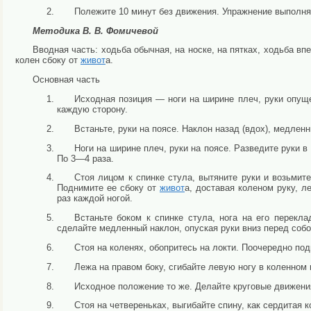
Полежите 10 минут без движения. Упражнение выполня
Методика В. В. Фомичевой
Вводная часть: ходьба обычная, на носке, на пятках, ходьба в
колен сбоку от
живот
а.
Основная часть
Исходная позиция — ноги на ширине плеч, руки опуще
каждую сторону.
Встаньте, руки на поясе. Наклон назад (вдох), медлен
Ноги на ширине плеч, руки на поясе. Разведите руки в
По 3—4 раза.
Стоя лицом к спинке стула, вытяните руки и возьмите
Поднимите ее сбоку от
живот
а, доставая коленом руку, л
раз каждой ногой.
Встаньте боком к спинке стула, нога на его перекла
сделайте медленный наклон, опуская руки вниз перед собо
Стоя на коленях, обопритесь на локти. Поочередно по
Лежа на правом боку, сгибайте левую ногу в коленном 
Исходное положение то же. Делайте круговые движения
Стоя на четвереньках, выгибайте спину, как сердитая к