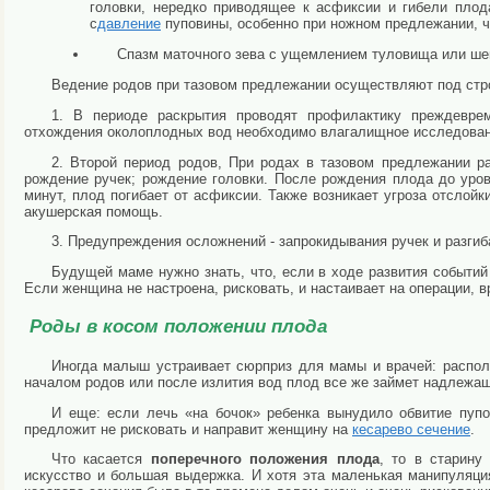
головки, нередко приводящее к асфиксии и гибели плод
с
давление
пуповины, особенно при ножном предлежании, ч
Спазм маточного зева с ущемлением туловища или ше
Ведение родов при тазовом предлежании осуществляют под стр
1. В периоде раскрытия проводят профилактику преждеврем
отхождения околоплодных вод необходимо влагалищное исследовани
2. Второй период родов, При родах в тазовом предлежании ра
рождение ручек; рождение головки. После рождения плода до уро
минут, плод погибает от асфиксии. Также возникает угроза отсло
акушерская помощь.
3. Предупреждения осложнений - запрокидывания ручек и разгиб
Будущей маме нужно знать, что, если в ходе развития событий
Если женщина не настроена, рисковать, и настаивает на операции, в
Роды в косом положении плода
Иногда малыш устраивает сюрприз для мамы и врачей: распола
началом родов или после излития вод
плод
все же займет надлежа
И еще: если лечь «на бочок» ребенка вынудило обвитие пупо
предложит не рисковать и направит женщину на
кесарево сечение
.
Что касается
поперечного положения плода
, то в старину
искусство и большая выдержка. И хотя эта маленькая манипуляци