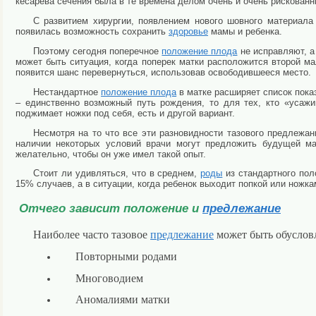
кесарева сечения была в те времена делом очень и очень рискован
С развитием хирургии, появлением нового шовного материала
появилась возможность сохранить
здоровье
мамы и ребенка.
Поэтому сегодня
поперечное
положение плода
не исправляют, а
может быть ситуация, когда поперек матки расположится второй м
появится шанс перевернуться, использовав освободившееся место.
Нестандартное
положение плода
в матке расширяет список пока
– единственно возможный путь рождения, то для тех, кто «усажив
поджимает ножки под себя, есть и другой вариант.
Несмотря на то что все эти разновидности
тазового предлежан
наличии некоторых условий врачи могут предложить будущей ма
желательно, чтобы он уже имел такой опыт.
Стоит ли удивляться, что в среднем,
роды
из стандартного
пол
15% случаев, а в ситуации, когда ребенок выходит попкой или ножка
Отчего зависит положение и
предлежание
Наиболее часто тазовое
предлежание
может быть обуслов
Повторными родами
Многоводием
Аномалиями матки