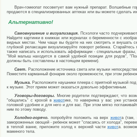
Врач-гомеопат посоветует вам нужный препарат. Волшебные го
продаются в специализированных аптеках или вы можете сделать их 
Альтернативно!
Самовнушение и визуализация.
Псхологи часто подчеркивают
Найдите картинки в книжках или журналах о беременности с изобр
видных местах. Чем чаще вы будете на них смотреть и внушать с
глубокой релаксации визуализируйте поворот ребенка. Старайтесь
также написать и использовать аффирмации - специальные фразы, п
"Мой малыш находится в самой удобной позиции для родов", "По
должны быть составлены в настоящем времени).
Свет.
Расположение источника света или музыки непосредстве
Поместите карманный фонарик около промежности, при этом ребенок
Музыка.
Расположите наушники плеера с приятной музыкой под
к музыке. Этот прием может оказаться довольно эффективным.
Уговоры-договоры.
Многие родители подтверждают, что возм
"общались" с крохой в
живот
ике, то наверняка у вас уже устано
головкой удобнее и для него и для вас. При этом мягко поглажива
ним по этому поводу.
Холодно-горячо.
попробуйте положить на верх
живот
а (там,
замороженных овощей - ребенок может "спасаясь от холода", переве
в теплой ванне, приложите холод к верхней части
живот
а. возмож
маминого тела.