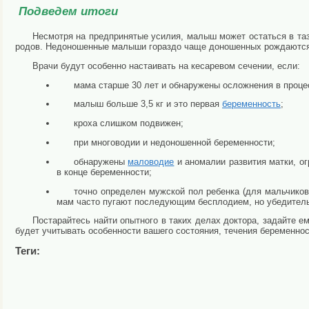
Подведем итоги
Несмотря на предпринятые усилия, малыш может остаться в та
родов. Недоношенные малыши гораздо чаще доношенных рождаются 
Врачи будут особенно настаивать на кесаревом сечении, если:
мама старше 30 лет и обнаружены осложнения в проце
малыш больше 3,5 кг и это первая
беременность
;
кроха слишком подвижен;
при многоводии и недоношенной беременности;
обнаружены
маловодие
и аномалии развития матки, ог
в конце беременности;
точно определен мужской пол ребенка (для мальчико
мам часто пугают последующим бесплодием, но убедительн
Постарайтесь найти опытного в таких делах доктора, задайте е
будет учитывать особенности вашего состояния, течения беременно
Теги: