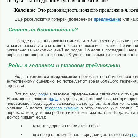
согнута в тазобедренном суставе и лежит выше.
Коленное
. Это разновидность ножного предлежания, ког
Еще реже ложится поперек (
поперечное
предлежание
) или наи
Стоит ли беспокоиться?
Прежде всего, вы должны помнить, что бить тревогу раньше вр
и могут несколько раз менять свое положение в матке. Врачи го
буквально за несколько дней до родов. Но если в последний мес
серьезно поговорить с врачом, обсудить все варианты возможного и
Роды в головном и тазовом предлежании
Роды в
головном предлежании
протекают по обычной програм
естественному сценарию, но потребует от врача большого терпения
здоровья.
Вот почему
роды
в
тазовом предлежании
считаются ситуацией
Несомненно, тазовые
роды
труднее для всех: ребенка, матери, врач
невозможно предугадать запрокидывание ручек, разгибание голов
малыша. А делать
кесарево сечение
в этом случае уже поздно. П
пережата между телом ребенка и костями таза матери. Тогда малыш
доктор примет, если:
малыш здоров и появляется в срок;
его предполагаемый вес – средний ( естественные
род