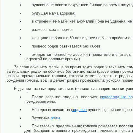
пуповина не обвита вокруг шеи ( иначе во время потуг
будущая мама здорова;
в строении ее матки нет аномалий ( она не удвоена, не 
размеры таза в норме;
женщине не больше 30 лет и у нее не было проблем с
процесс родов развивается без сбоев;
ожидается появление девочки ( неонатологи считают,
нагрузкой на половые органы ).
За сердцебиением малыша во время таких родов и течением сам
вагинальных родах не обойтись без эпизиотомии (рассечения проме
но они гораздо меньше головки, которая может застрять в родовы
рождения головы, врач и делает разрез промежности, ускоряя проце
Роды при тазовых предлежаниях (возможные неприятные ситуаци
После разрыва плодных оболочек
околоплодные в
преждевременно.
Нередко возникает вы
падение
пуповины, приводящее к
Затяжные
роды
.
При тазовых предлежаниях головка рождается последн
для беспрепятственного прохождения плечевого пояса 