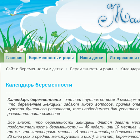
Главная
Беременность и роды
Наши детки
Интересное и 
Сайт о беременности и детях
Беременность и роды
Календар
Календарь беременности
Календарь беременности
- это ваш спутник по всем 9 месяцам 
что беременные женщины задают много вопросов, причем отв
чувства душевного равновесия, так необходимого для успешног
разрешить ваши сомнения.
Все знают, что беременность женщины длится девять меся
продолжительность беременности — 40 недель, или 10 месяцев,
то же, что календарные месяцы. В основе календаря беременнос
28 дней (как и средний менструальный цикл), а значит, беременно