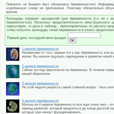
Помните, не бывает двух одинаковых беременностей. Информаци
усредненную схему ее протекания. Поэтому обязательно обс
врачом.
Календарь отражает акушерский срок беременности (т.е. не с м
беременностью). Поскольку продолжительность менструального ц
нерегулярен, то даты в таблице - ориентировочные, из расчета пр
чтобы получить календарь своей беременности и узнать предполож
Первый день последней менструации:
1 неделя беременности
Независимо от того, первая это у вас беременность или 
жизни. Вы начали ощущать зарождение и развитие новой ж
2 неделя беременности
Сейчас вы еще фактически не беременны. В течение перв
вашей яйцеклетки.
3 неделя беременности
На этой неделе решится самый главный вопрос - быть или
4 неделя беременности
Малыш на 4 неделе беременности все еще очень мал – его
период развития, который продлиться до конца десятой не
которых уже начнут функционировать.