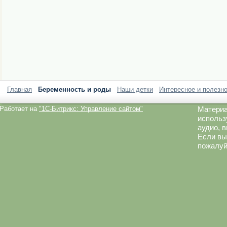
Главная
Беременность и роды
Наши детки
Интересное и полезн
Работает на
"1C-Битрикс: Управление сайтом"
Материа
использ
аудио, 
Если вы
пожалуй