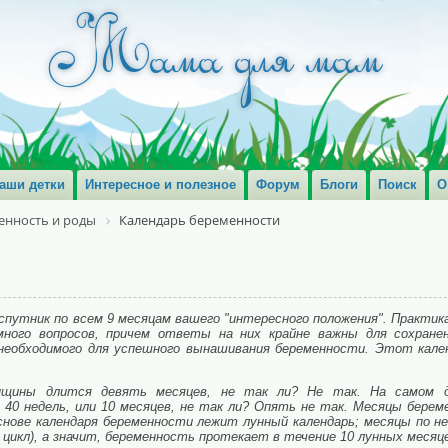
аши детки
Интересное и полезное
Форум
Блоги
Поиск
О
енность и роды
Календарь беременности
спутник по всем 9 месяцам вашего "интересного положения". Практик
ого вопросов, причем ответы на них крайне важны для сохране
 необходимого для успешного вынашивания беременности. Этот кале
щины длится девять месяцев, не так ли? Не так. На самом д
40 недель, или 10 месяцев, не так ли? Опять не так. Месяцы бере
снове календаря беременности лежит лунный календарь; месяцы по н
 цикл), а значит, беременность протекает в течение 10 лунных месяц