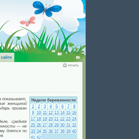
 сайте
печать
а показывает,
Недели беременности
ния женщиной
1
2
3
4
5
6
7
8
ндарь призван
9
10
11
12
13
14
15
16
17
18
19
20
21
22
23
24
еле, средняя
25
26
27
28
29
30
31
32
менности — не
ему длятся по
33
34
35
36
37
38
39
40
ев.
41
42