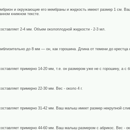
мбрион и окружающие его мембраны и жидкость имеют размер 1 см. Ваш
танном книжном тексте.
составляет 2-4 мм. Объем околоплодной жидкости - 2-3 мл.
иблизительно до 8 мм — он, как горошина. Длина от темени до крестца 
оставляет примерно 14-20 мм, т.е. он размером уже не с горошину, а с боб
оставляет примерно 22-30 мм. Вес - около 4 г.
составляет примерно 31-42 мм. Ваш малыш имеет размер некрупной сливы
составляет примерно 44-60 мм. Ваш малыш размером с абрикос. Вес - око