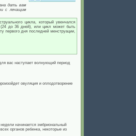
ана дать вам
ти с лечащим
струального цикла, который увенчался
(24 до 36 дней), или цикл может быть
ату первого дня последней менструации,
 для вас наступает волнующий период
произойдет овуляция и оплодотворение
й недели начинается эмбриональный
всех органов ребенка, некоторые из