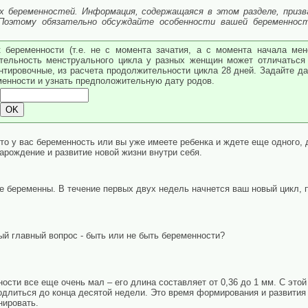
х беременностей. Информация, содержащаяся в этом разделе, призв
 Поэтому обязательно обсуждайте особенности вашей беременнос
 беременности (т.е. не с момента зачатия, а с момента начала мен
тельность менструального цикла у разных женщин может отличаться 
ентировочные, из расчета продолжительности цикла 28 дней. Задайте д
менности и узнать предположительную дату родов.
это у вас беременность или вы уже имеете ребенка и ждете еще одного,
арождение и развитие новой жизни внутри себя.
е беременны. В течение первых двух недель начнется ваш новый цикл, 
ый главный вопрос - быть или не быть беременности?
ости все еще очень мал – его длина составляет от 0,36 до 1 мм. С это
одлиться до конца десятой недели. Это время формирования и развития 
нировать.