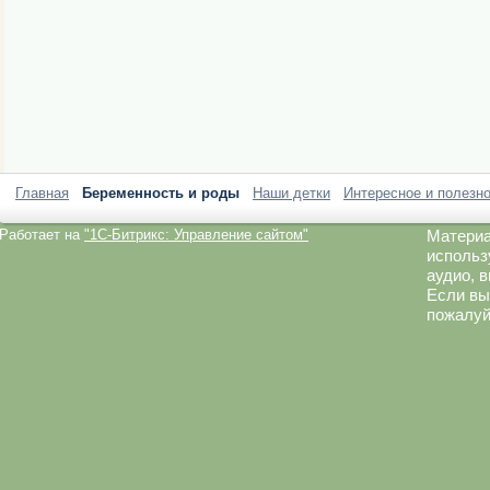
Главная
Беременность и роды
Наши детки
Интересное и полезн
Работает на
"1C-Битрикс: Управление сайтом"
Материа
использ
аудио, 
Если вы
пожалуй