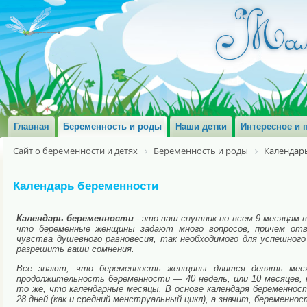
Главная
Беременность и роды
Наши детки
Интересное и 
Сайт о беременности и детях
Беременность и роды
Календар
Календарь беременности
Календарь беременности
- это ваш спутник по всем 9 месяцам 
что беременные женщины задают много вопросов, причем отв
чувства душевного равновесия, так необходимого для успешног
разрешить ваши сомнения.
Все знают, что беременность женщины длится девять меся
продолжительность беременности — 40 недель, или 10 месяцев,
то же, что календарные месяцы. В основе календаря беременнос
28 дней (как и средний менструальный цикл), а значит, беременно