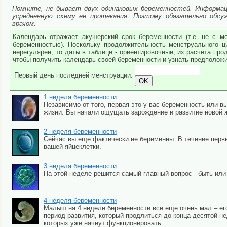
Помните, не бывает двух одинаковых беременностей. Информаци
усредненную схему ее протекания. Поэтому обязательно обс
врачом.
Календарь отражает акушерский срок беременности (т.е. не с м
беременностью). Поскольку продолжительность менструального ц
нерегулярен, то даты в таблице - ориентировочные, из расчета пр
чтобы получить календарь своей беременности и узнать предполож
Первый день последней менструации:
1 неделя беременности
Независимо от того, первая это у вас беременность или 
жизни. Вы начали ощущать зарождение и развитие новой ж
2 неделя беременности
Сейчас вы еще фактически не беременны. В течение перв
вашей яйцеклетки.
3 неделя беременности
На этой неделе решится самый главный вопрос - быть или
4 неделя беременности
Малыш на 4 неделе беременности все еще очень мал – его
период развития, который продлиться до конца десятой не
которых уже начнут функционировать.