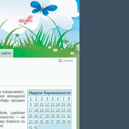
 сайте
печать
а показывает,
Недели беременности
ния женщиной
1
2
3
4
5
6
7
8
ндарь призван
9
10
11
12
13
14
15
16
17
18
19
20
21
22
23
24
еле, средняя
25
26
27
28
29
30
31
32
менности — не
ему длятся по
33
34
35
36
37
38
39
40
ев.
41
42