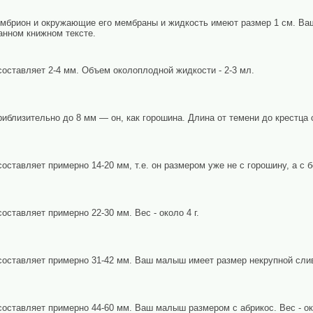
мбрион и окружающие его мембраны и жидкость имеют размер 1 см. Ваш
танном книжном тексте.
составляет 2-4 мм. Объем околоплодной жидкости - 2-3 мл.
иблизительно до 8 мм — он, как горошина. Длина от темени до крестца 
оставляет примерно 14-20 мм, т.е. он размером уже не с горошину, а с боб
оставляет примерно 22-30 мм. Вес - около 4 г.
составляет примерно 31-42 мм. Ваш малыш имеет размер некрупной сливы
составляет примерно 44-60 мм. Ваш малыш размером с абрикос. Вес - око