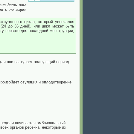
ана дать вам
ти с лечащим
струального цикла, который увенчался
(24 до 36 дней), или цикл может быть
ату первого дня последней менструации,
 для вас наступает волнующий период
произойдет овуляция и оплодотворение
й недели начинается эмбриональный
всех органов ребенка, некоторые из