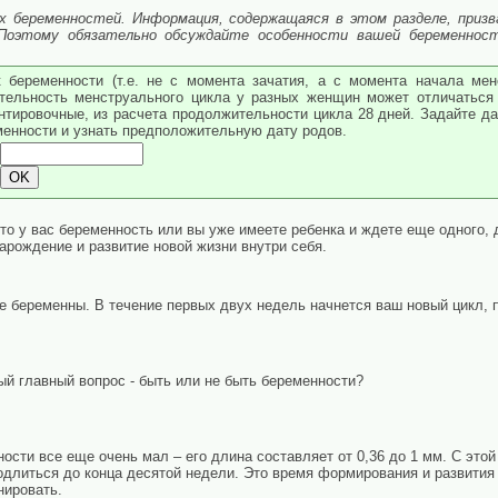
х беременностей. Информация, содержащаяся в этом разделе, призв
 Поэтому обязательно обсуждайте особенности вашей беременнос
 беременности (т.е. не с момента зачатия, а с момента начала мен
тельность менструального цикла у разных женщин может отличаться 
ентировочные, из расчета продолжительности цикла 28 дней. Задайте д
менности и узнать предположительную дату родов.
это у вас беременность или вы уже имеете ребенка и ждете еще одного,
арождение и развитие новой жизни внутри себя.
е беременны. В течение первых двух недель начнется ваш новый цикл, 
ый главный вопрос - быть или не быть беременности?
ости все еще очень мал – его длина составляет от 0,36 до 1 мм. С это
одлиться до конца десятой недели. Это время формирования и развития 
нировать.