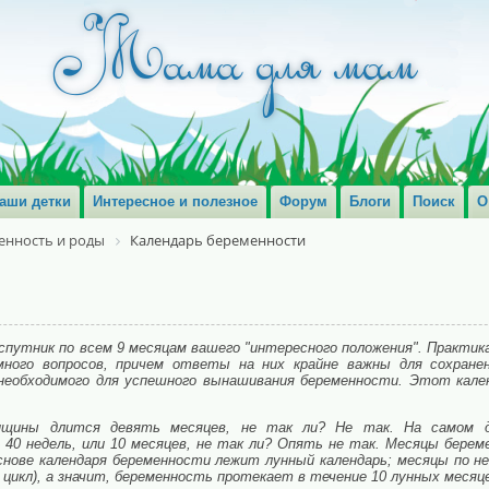
аши детки
Интересное и полезное
Форум
Блоги
Поиск
О
енность и роды
Календарь беременности
спутник по всем 9 месяцам вашего "интересного положения". Практик
ого вопросов, причем ответы на них крайне важны для сохране
 необходимого для успешного вынашивания беременности. Этот кале
щины длится девять месяцев, не так ли? Не так. На самом д
40 недель, или 10 месяцев, не так ли? Опять не так. Месяцы бере
снове календаря беременности лежит лунный календарь; месяцы по н
 цикл), а значит, беременность протекает в течение 10 лунных месяц