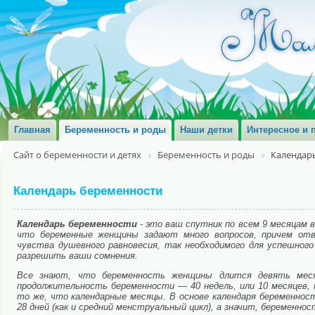
Главная
Беременность и роды
Наши детки
Интересное и 
Сайт о беременности и детях
Беременность и роды
Календар
Календарь беременности
Календарь беременности
- это ваш спутник по всем 9 месяцам 
что беременные женщины задают много вопросов, причем отв
чувства душевного равновесия, так необходимого для успешног
разрешить ваши сомнения.
Все знают, что беременность женщины длится девять меся
продолжительность беременности — 40 недель, или 10 месяцев,
то же, что календарные месяцы. В основе календаря беременнос
28 дней (как и средний менструальный цикл), а значит, беременно