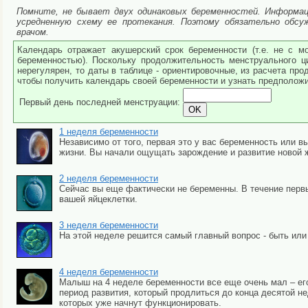
Помните, не бывает двух одинаковых беременностей. Информаци
усредненную схему ее протекания. Поэтому обязательно обс
врачом.
Календарь отражает акушерский срок беременности (т.е. не с м
беременностью). Поскольку продолжительность менструального ц
нерегулярен, то даты в таблице - ориентировочные, из расчета пр
чтобы получить календарь своей беременности и узнать предполож
Первый день последней менструации:
1 неделя беременности
Независимо от того, первая это у вас беременность или 
жизни. Вы начали ощущать зарождение и развитие новой ж
2 неделя беременности
Сейчас вы еще фактически не беременны. В течение перв
вашей яйцеклетки.
3 неделя беременности
На этой неделе решится самый главный вопрос - быть или
4 неделя беременности
Малыш на 4 неделе беременности все еще очень мал – его
период развития, который продлиться до конца десятой не
которых уже начнут функционировать.