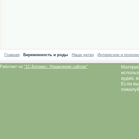
Главная
Беременность и роды
Наши детки
Интересное и полезн
Работает на
"1C-Битрикс: Управление сайтом"
Материа
использ
аудио, 
Если вы
пожалуй