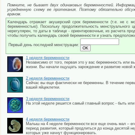
Помните, не бывает двух одинаковых беременностей. Информаци
усредненную схему ее протекания. Поэтому обязательно обс
врачом.
Календарь отражает акушерский срок беременности (т.е. не с м
беременностью). Поскольку продолжительность менструального ц
нерегулярен, то даты в таблице - ориентировочные, из расчета пр
чтобы получить календарь своей беременности и узнать предполож
Первый день последней менструации:
1 неделя беременности
Независимо от того, первая это у вас беременность или 
жизни. Вы начали ощущать зарождение и развитие новой ж
2 неделя беременности
Сейчас вы еще фактически не беременны. В течение перв
вашей яйцеклетки.
3 неделя беременности
На этой неделе решится самый главный вопрос - быть или
4 неделя беременности
Малыш на 4 неделе беременности все еще очень мал – его
период развития, который продлиться до конца десятой не
которых уже начнут функционировать.