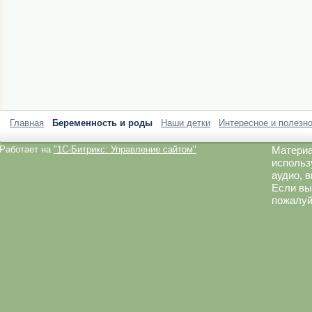
Главная
Беременность и роды
Наши детки
Интересное и полезн
Работает на
"1C-Битрикс: Управление сайтом"
Материа
использ
аудио, 
Если вы
пожалуй