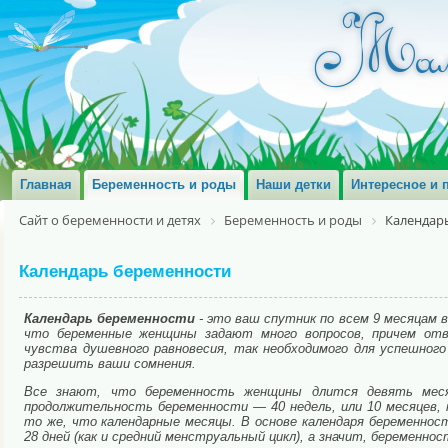
Главная
Беременность и роды
Наши детки
Интересное и 
Сайт о беременности и детях
Беременность и роды
Календар
Календарь беременности
Календарь беременности
- это ваш спутник по всем 9 месяцам 
что беременные женщины задают много вопросов, причем отв
чувства душевного равновесия, так необходимого для успешног
разрешить ваши сомнения.
Все знают, что беременность женщины длится девять меся
продолжительность беременности — 40 недель, или 10 месяцев,
то же, что календарные месяцы. В основе календаря беременнос
28 дней (как и средний менструальный цикл), а значит, беременно