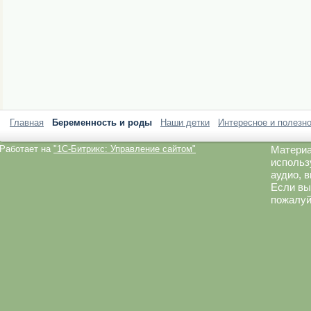
Главная
Беременность и роды
Наши детки
Интересное и полезн
Работает на
"1C-Битрикс: Управление сайтом"
Материа
использ
аудио, 
Если вы
пожалуй