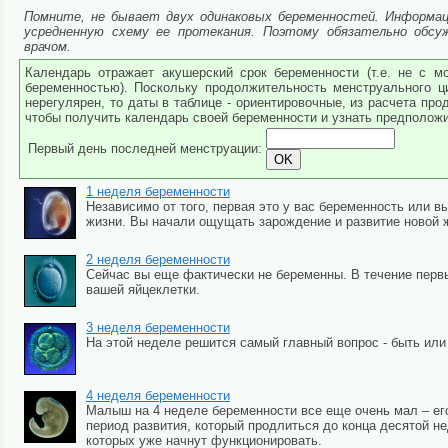
Помните, не бывает двух одинаковых беременностей. Информаци
усредненную схему ее протекания. Поэтому обязательно обс
врачом.
Календарь отражает акушерский срок беременности (т.е. не с м
беременностью). Поскольку продолжительность менструального ц
нерегулярен, то даты в таблице - ориентировочные, из расчета пр
чтобы получить календарь своей беременности и узнать предполож
Первый день последней менструации:
1 неделя беременности
Независимо от того, первая это у вас беременность или 
жизни. Вы начали ощущать зарождение и развитие новой ж
2 неделя беременности
Сейчас вы еще фактически не беременны. В течение перв
вашей яйцеклетки.
3 неделя беременности
На этой неделе решится самый главный вопрос - быть или
4 неделя беременности
Малыш на 4 неделе беременности все еще очень мал – его
период развития, который продлиться до конца десятой не
которых уже начнут функционировать.