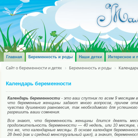
Главная
Беременность и роды
Наши детки
Интересное и 
Сайт о беременности и детях
Беременность и роды
Календар
Календарь беременности
Календарь беременности
- это ваш спутник по всем 9 месяцам 
что беременные женщины задают много вопросов, причем отв
чувства душевного равновесия, так необходимого для успешног
разрешить ваши сомнения.
Все знают, что беременность женщины длится девять меся
продолжительность беременности — 40 недель, или 10 месяцев,
то же, что календарные месяцы. В основе календаря беременнос
28 дней (как и средний менструальный цикл), а значит, беременно