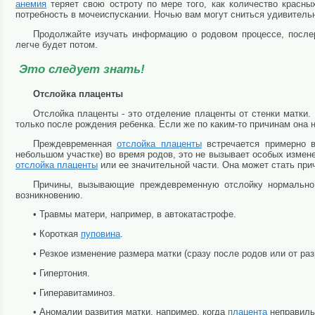
анемия
теряет свою остроту по мере того, как количество красны
потребность в мочеиспускании. Ночью вам могут сниться удивительн
Продолжайте изучать информацию о родовом процессе, после
легче будет потом.
Это следует знать!
Отслойка плаценты
Отслойка плаценты - это отделение плаценты от стенки матки
только после рождения ребенка. Если же по каким-то причинам она 
Преждевременная
отслойка плаценты
встречается примерно 
небольшом участке) во время родов, это не вызывает особых измен
отслойка плаценты
или ее значительной части. Она может стать при
Причины, вызывающие преждевременную отслойку нормально 
возникновению.
• Травмы матери, например, в автокатастрофе.
• Короткая
пуповина
.
• Резкое изменение размера матки (сразу после родов или от р
• Гипертония.
• Гиперавитаминоз.
• Аномалии развития матки, например, когда
плацента
неправильн