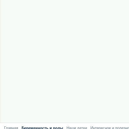
Главная
Беременность и роды
Наши детки
Интересное и полезн