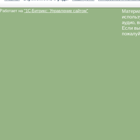
Работает на
"1C-Битрикс: Управление сайтом"
Материа
использ
аудио, 
Если вы
пожалуй