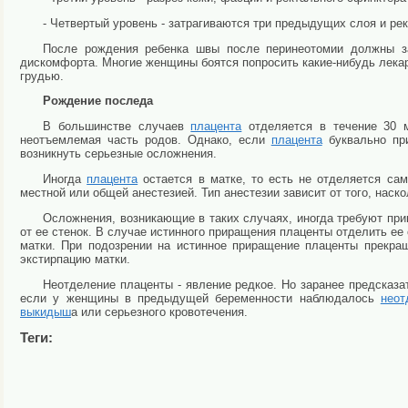
- Четвертый уровень - затрагиваются три предыдущих слоя и ре
После рождения ребенка швы после перинеотомии должны за
дискомфорта. Многие женщины боятся попросить какие-нибудь лекар
грудью.
Рождение последа
В большинстве случаев
плацента
отделяется в течение 30 м
неотъемлемая часть родов. Однако, если
плацента
буквально при
возникнуть серьезные осложнения.
Иногда
плацента
остается в матке, то есть не отделяется са
местной или общей анестезией. Тип анестезии зависит от того, наск
Осложнения, возникающие в таких случаях, иногда требуют при
от ее стенок. В случае истинного приращения плаценты отделить ее 
матки. При подозрении на истинное приращение плаценты прекра
экстирпацию матки.
Неотделение плаценты - явление редкое. Но заранее предсказа
если у женщины в предыдущей беременности наблюдалось
неот
выкидыш
а или серьезного кровотечения.
Теги: