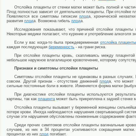
Отслойка плаценты от стенки матки может быть полной и части
Плод полностью зависит от деятельности плаценты. При отслойке пл
Появляются все симптомы гипоксии
плод
а, хронической нехватк
развития
плод
а. Возможна гибель
плод
а.
Исследования показывают, что причиной отслойки плаценты
Некоторые медики полагают, что курение и употребление алкоголя 
Если у вас когда-то была преждевременная
отслойка плацент
каждая последующая
беременность
- на грани риска.
При отслойке плаценты кровь, скапливаясь между плацентой
небольшое наружное влагалищное кровотечение, которому сопутству
Признаки и симптомы отслойки плаценты
Симптомы отслойки плаценты не одинаковы в разных случаях. 
совсем. Другой признак - отсутствие движений
плод
а, что может 
сильные постоянные боли в животе. Изменяется форма матки (выбух
При диагностике отслойки плаценты используются результаты
картины, так как
плацента
может быть прикреплена к задней стенке м
Отслойка плаценты вызывает у беременной женщины сильнейшие
потере крови. Иногда наблюдаются нарушения свертывающей систем
случае эти нарушения обусловлены пониженным содержанием фактор
Среди прочих симптомов отслойки плаценты вагинальные кровот
случаев, из них в 34 процентах усиливаются сокращения матк
процентах из них
плод
погибает.