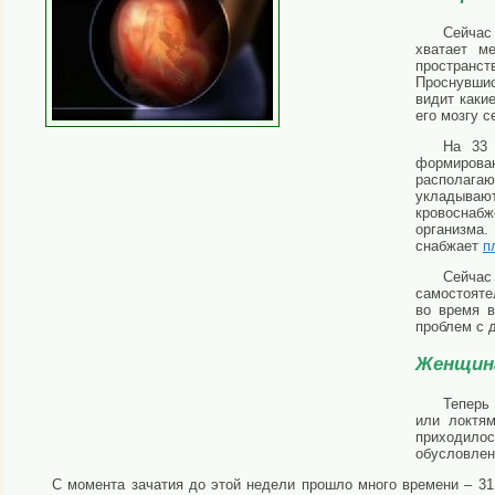
Сейчас 
хватает м
пространс
Проснувшис
видит каки
его мозгу 
На 33 
формирова
располага
укладыва
кровоснабж
организма
снабжает
п
Сейча
самостояте
во время в
проблем с 
Женщин
Теперь
или локтям
приходилос
обусловлен
С момента зачатия до этой недели прошло много времени – 3