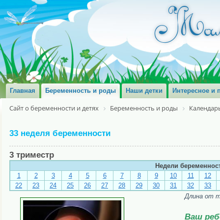
Главная
Беременность и роды
Наши детки
Интересное и 
Сайт о беременности и детях
Беременность и роды
Календар
33 неделя беременности
3 триместр
Недели беременнос
1
2
3
4
5
6
7
8
9
10
11
12
22
23
24
25
26
27
28
29
30
31
32
33
Длина от те
Ваш реб