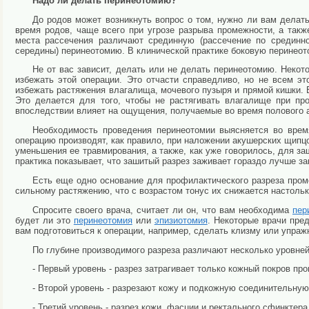
Надо ли делать перинеотомию?
До родов может возникнуть вопрос о том, нужно ли вам делат
время родов, чаще всего при угрозе разрыва промежности, а так
места рассечения различают срединную (рассечение по срединно
середины) перинеотомию. В клинической практике боковую перинео
Не от вас зависит, делать или не делать перинеотомию. Некот
избежать этой операции. Это отчасти справедливо, но не всем эт
избежать растяжения влагалища, мочевого пузыря и прямой кишки. 
Это делается для того, чтобы не растягивать влагалище при пр
впоследствии влияет на ощущения, получаемые во время полового а
Необходимость проведения перинеотомии выясняется во врем
операцию производят, как правило, при наложении акушерских щипцо
уменьшения ее травмирования, а также, как уже говорилось, для за
практика показывает, что зашитый разрез заживает гораздо лучше за
Есть еще одно основание для профилактического разреза пром
сильному растяжению, что с возрастом тонус их снижается настоль
Спросите своего врача, считает ли он, что вам необходима
пер
будет ли это
перинеотомия
или
эпизиотомия
. Некоторые врачи пре
вам подготовиться к операции, например, сделать клизму или упра
По глубине производимого разреза различают несколько уровне
- Первый уровень - разрез затрагивает только кожный покров пр
- Второй уровень - разрезают кожу и подкожную соединительную
- Третий уровень - разрез кожи, фасции и ректального сфинктера 