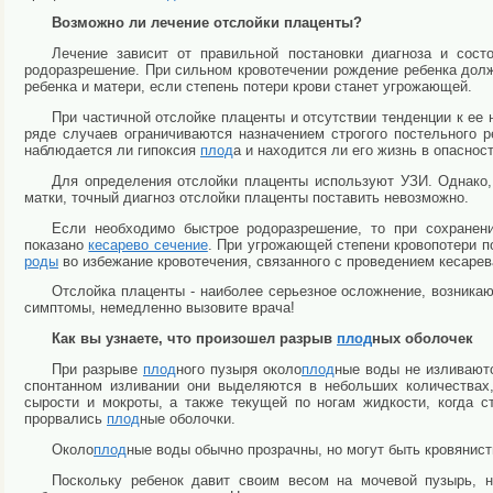
Возможно ли лечение отслойки плаценты?
Лечение зависит от правильной постановки диагноза и сос
родоразрешение. При сильном кровотечении рождение ребенка долж
ребенка и матери, если степень потери крови станет угрожающей.
При частичной отслойке плаценты и отсутствии тенденции к ее 
ряде случаев ограничиваются назначением строгого постельного ре
наблюдается ли гипоксия
плод
а и находится ли его жизнь в опасност
Для определения отслойки плаценты используют УЗИ. Однако, 
матки, точный диагноз отслойки плаценты поставить невозможно.
Если необходимо быстрое родоразрешение, то при сохране
показано
кесарево сечение
. При угрожающей степени кровопотери п
роды
во избежание кровотечения, связанного с проведением кесарев
Отслойка плаценты - наиболее серьезное осложнение, возника
симптомы, немедленно вызовите врача!
Как вы узнаете, что произошел разрыв
плод
ных оболочек
При разрыве
плод
ного пузыря около
плод
ные воды не изливаютс
спонтанном изливании они выделяются в небольших количествах
сырости и мокроты, а также текущей по ногам жидкости, когда 
прорвались
плод
ные оболочки.
Около
плод
ные воды обычно прозрачны, но могут быть кровянис
Поскольку ребенок давит своим весом на мочевой пузырь, 