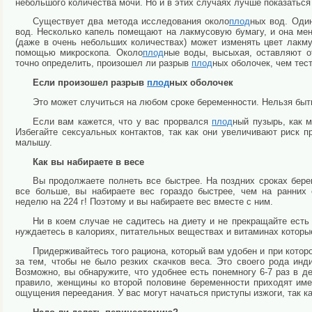
небольшого количества мочи. Но и в этих случаях лучше показаться
Существует два метода исследования около
плод
ных вод. Один
вод. Несколько капель помещают на лакмусовую бумагу, и она меня
(даже в очень небольших количествах) может изменять цвет лакму
помощью микроскопа. Около
плод
ные воды, высыхая, оставляют о
точно определить, произошел ли разрыв
плод
ных оболочек, чем тес
Если произошел разрыв
плод
ных оболочек
Это может случиться на любом сроке беременности. Нельзя быть
Если вам кажется, что у вас прорвался
плод
ный пузырь, как 
Избегайте сексуальных контактов, так как они увеличивают риск пр
малышу.
Как вы набираете в весе
Вы продолжаете полнеть все быстрее. На поздних сроках берем
все больше, вы набираете вес гораздо быстрее, чем на ранних
неделю на 224 г! Поэтому и вы набираете вес вместе с ним.
Ни в коем случае не садитесь на диету и не прекращайте есть
нуждаетесь в калориях, питательных веществах и витаминах которы
Придерживайтесь того рациона, который вам удобен и при котор
за тем, чтобы не было резких скачков веса. Это своего рода инд
Возможно, вы обнаружите, что удобнее есть понемногу 6-7 раз в де
правило, женщины ко второй половине беременности приходят имен
ощущения переедания. У вас могут начаться приступы изжоги, так 