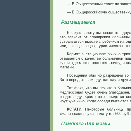
— В Общественный совет по защите
— В Общероссийскую общественную
Размещаемся
В какую палату вы попадете – дву
это зависит от планировки больницы
устраиваться вместе с ребенком на о
или, в конце концов, туристического ко
Кормят в стационаре обычно триж
отзывается о качестве больничной пи
кухни, где можно подогреть пищу, и х
магазин.
Посещения обычно разрешены во в
Зато передать вам еду, одежду и други
Тот факт, что вы лежите в больни
медперсонал будет очень благодарен,
раздать еду. Кроме того, придется с
ноутбуке кино, когда соседи пытаются 
КСТАТИ.
Некоторые больницы пре
«малонаселенную» палату (от 600 рубл
Памятка для мамы