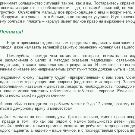
ринимает большинство ситуаций так же, как и вы. Постарайтесь справит
госпитализации как к необходимости – да, не самой приятной, но уж
грустной. Объясняйте малышу все происходящее с ним и вокруг него, 
обнаружит, что уколы – это больно, а не «комарик укусил». И уж конечн
ему бояться и плакать – карапуз имеет полное право на выражение эмоц
Лечимся!
Еще в приемном отделении вам предложат подписать «согласие н
говоря, даже намазать зеленкой разбитую ребенкину коленку без вашего
Пожалуйста, прежде чем оставлять автограф, внимательно из
е разъяснения о целях и методах оказания медпомощи, связанно
ледствиях, а также предполагаемых результатах. И помните, что вы им
чинам считаете его неприемлемым (этот пункт тоже должен быть в «сог
следования юному пациенту будет «прикрепленный» к вам врач. Осмо
адать все интересующие вас вопросы (подготовьте их заранее). Запре
аболевания, названия и действие лекарств, необходимость процедур и т
 вполне можно заменить таблетками, а таблетки – сиропом. Если вы
или нескольких) из другой клиники.
врач обычно находятся на рабочем месте с 9 до 17 часов, поэтому ве
ься к дежурному врачу и медсестрам.
дайте малыша на все процедуры. Доктор, конечно, имеет право попр
о правда в том, что как раз рядом с мамой большинство детей чувс
ривайте ребенка столько времени, сколько потребуется: медперсонал д
ждого пациента, а чадо-то – ваше личное, и с последствиями стресса по