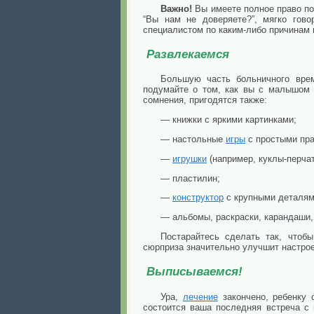
Важно!
Вы имеете полное право по
“Вы нам не доверяете?”, мягко гов
специалистом по каким-либо причинам
Развлекаемся
Большую часть больничного вр
подумайте о том, как вы с малышом с
сомнения, пригодятся также:
— книжки с яркими картинками;
— настольные
игры
с простыми пра
—
игрушки
(например, куклы-перчат
— пластилин;
—
конструктор
с крупными деталям
— альбомы, раскраски, карандаши,
Постарайтесь сделать так, чтоб
сюрприза значительно улучшит настрое
Выписываемся!
Ура,
лечение
закончено, ребенку 
состоится ваша последняя встреча с 