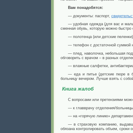
Вам понадобятся:
— документы: паспорт,
свидетельс
— удобная одежда (для вас и малы
сменная обувь, которую можно быстро 
— полотенца (или детские пеленки
— телефон с достаточной суммой на
— плед, наволочка, небольшая под
обговорить с врачом – в разных отделе
— влажные салфетки, антибактериа
— еда и питье (детские пюре в б
больницу вечером. Лучше взять с собой
Книга жалоб
С вопросами или претензиями мож
— к главврачу отделения/больницы
— на «горячую линию» департамент
— в страховую компанию, выдав
обязана контролировать объем, сроки 