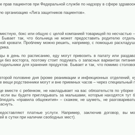
 прав пациентов при Федеральной службе по надзору в сфере здравоо
 организацию «Лига защитников пациентов».
хместную, бокс или общую с целой компанией товарищей по несчастью –
. Бывает так, что больница не может предоставить родителю отдель
дной кровати. Проблему можно решить, например, с помощью раскладушк
врика.
ды в день по расписанию, еду могут привозить в палату или раздав
щи без восторга, поэтому стоит подумать о запасных вариантах питани
олодильники для хранения продуктов. Бывает и так, что помимо столов
торой половине дня (кроме реанимации и инфекционных отделений, ку
е вещи родственники могут и вне приемных часов – через специальный п
це вместе с ребенком, не накладывает на вас обязательств по уборке
 если вы будете приглядывать за малышами, которые находятся тут б
облюдать «правила общежития» – скажем, не шуметь, не разговариват
заснуть.
доставляют платные услуги. Например, заключив договор, вы м
ей в сутки при наличии свободных мест).