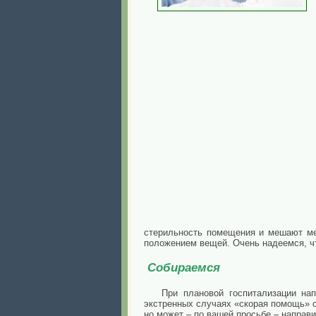
стерильность помещения и мешают ме
положением вещей. Очень надеемся, чт
Собираемся
При плановой госпитализации на
экстренных
случаях «скорая помощь» о
но может – по вашей просьбе – направи