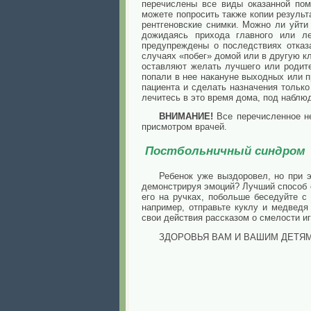
перечислены все виды оказанной пом
можете попросить также копии результ
рентгеновские снимки. Можно ли уйти
дожидаясь прихода главного или ле
предупреждены о последствиях отказ
случаях «побег» домой или в другую к
оставляют желать лучшего или родите
попали в нее накануне выходных или 
пациента и сделать назначения тольк
лечитесь в это время дома, под наблю
ВНИМАНИЕ!
Все перечисленное н
присмотром врачей.
Постбольничный синдром
Ребенок уже выздоровел, но при э
демонстрируя эмоций? Лучший способ 
его на ручках, побольше беседуйте с
например, отправьте куклу и медведя
свои действия рассказом о смелости и
ЗДОРОВЬЯ ВАМ И ВАШИМ ДЕТЯМ