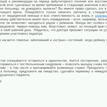
ощи) и рекомендации на период амбулаторного лечения или восстан
атов всех сделанных за время пребывания в стационаре анализов и ис
 из больницы, не дожидаясь выписки? Вы имеете право сделать это в
чащего врача. Понадобится только написать расписку в стандар
а от медицинской помощи и всю ответственность за жизнь и
здоровь
линику действительно может быть оправданным – если, например, больн
лю не позволяют находиться рядом с ребенком. Иногда нет особого 
праздников: первую помощь вам, безусловно, окажут, но лечащий врач 
о в свой рабочий день. Убедитесь, что доктора признают ситуацию не 
дением участкового педиатра.
е касается тяжелых заболеваний и «острых» состояний, когда ребенку
том отказывается оставаться в одиночестве, боится посторонних, капри
справиться с постбольничным синдромом – позволить малышу снова почу
 ним – в том числе и проговаривайте возможные страхи. Преодолеть
 в больницу, предложите им лекарство, сделайте перевязку и немед
грушечного пациента.
!