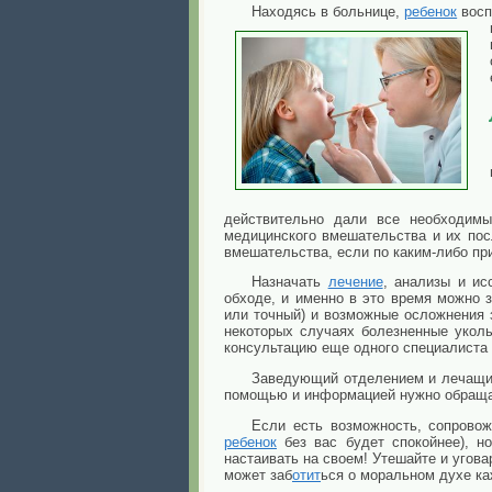
Находясь в больнице,
ребенок
восп
действительно дали все необходимы
медицинского вмешательства и их пос
вмешательства, если по каким-либо при
Назначать
лечение
, анализы и ис
обходе, и именно в это время можно з
или точный) и возможные осложнения з
некоторых случаях болезненные уколы
консультацию еще одного специалиста (
Заведующий отделением и лечащий 
помощью и информацией нужно обращат
Если есть возможность, сопровож
ребенок
без вас будет спокойнее), н
настаивать на своем! Утешайте и угова
может заб
отит
ься о моральном духе ка