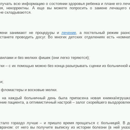
лучать всю информацию о состоянии здоровья ребенка и плане его лече
оря, некорректны. А еще вы можете попросить о замене лечащего 
 не складываются.
емени занимают не процедуры и
лечение
, а постельный режим разно
танете проводить досуг. Во многих детских отделениях есть «комна
вилами и без мелких фишек (они легко теряются);
ки – с их помощью можно без конца разыгрывать сценки из больничной 
и;
 фломастеры и восковые мелки.
ы на каждый больничный день была припасена новая книжка/игрушк
ние пациента, а оптимистичный настрой – залог скорейшего выздоровле
стало гораздо лучше – и пришло время прощаться с больницей. В д
врачом: от него вы получите выписку из истории болезни (в ней указ