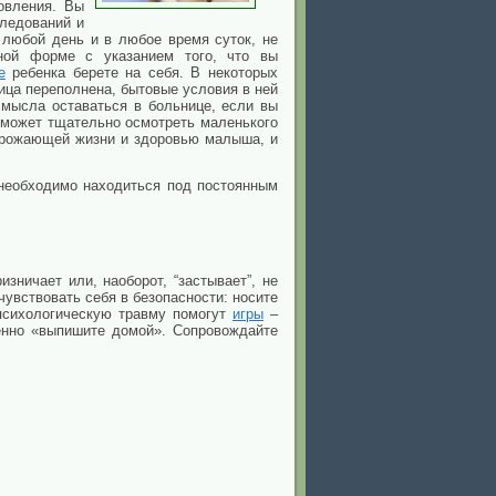
овления. Вы
следований и
 любой день и в любое время суток, не
тной форме с указанием того, что вы
е
ребенка берете на себя. В некоторых
ица переполнена, бытовые условия в ней
смысла оставаться в больнице, если вы
сможет тщательно осмотреть маленького
угрожающей жизни и здоровью малыша, и
 необходимо находиться под постоянным
зничает или, наоборот, “застывает”, не
вствовать себя в безопасности: носите
 психологическую травму помогут
игры
–
ленно «выпишите домой». Сопровождайте