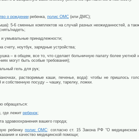
тво о рождении
ребенка,
полис ОМС
(или ДМС);
ша): 5-6 сменных комплектов на случай разных неожиданностей, а так
снять/надеть;
) и умывальные принадлежности;
 счету, ноутбук, зарядные устройства;
ушка – в общем, все то, что сделает больничную палату более уютной 
ниях могут быть особые требования);
льный гель для рук;
аночках, растворимые каши, печенье, вода): чтобы не пришлось гол
 и собственную посуду – чашку, тарелку, ложки.
но обращаться:
, где лежит
ребенок
;
а здравоохранения вашего города;
шую ребенку
полис ОМС
: согласно ст. 15 Закона РФ “О медицинском
оказания и качество медицинской помощи;