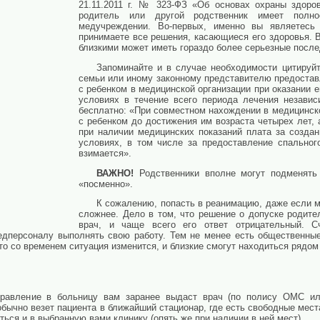
21.11.2011 г. № 323-ФЗ «Об основах охраны здоро
родитель или другой родственник имеет полн
медучреждении. Во-первых, именно вы являетесь
принимаете все решения, касающиеся его здоровья. 
близкими может иметь гораздо более серьезные после
Запоминайте и в случае необходимости цитируй
семьи или иному законному представителю предостав
с ребенком в медицинской организации при оказании
условиях в течение всего периода лечения независ
бесплатно: «При совместном нахождении в медицинск
с ребенком до достижения им возраста четырех лет, 
при наличии медицинских показаний плата за созда
условиях, в том числе за предоставление спальног
взимается».
ВАЖНО!
Родственники вполне могут подменять
«посменно».
К сожалению, попасть в реанимацию, даже если м
сложнее. Дело в том, что решение о допуске родите
врач, и чаще всего его ответ отрицательный. С
дперсоналу выполнять свою работу. Тем не менее есть общественные 
о со временем ситуация изменится, и близкие смогут находиться рядо
правление в больницу вам заранее выдаст врач (по полису ОМС ил
бычно везет пациента в ближайший стационар, где есть свободные мест
ться и в выбранную вами клинику (опять же при наличии в ней мест).