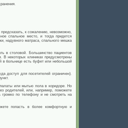
хранения.
 предсказать, к сожалению, невозможно,
ное спальное место, и тогда придется
и, надувного матраса, спального мешка
ать в столовой. Большинство пациентов
я. В некоторых клиниках предусмотрены
ой в больнице есть буфет или небольшой
да доступ для посетителей ограничен).
ункт.
 палаты или мытью пола в коридоре. Но
ез родителей, или, например, поможете
ь громко по телефону и не смотреть на
ожете попасть в более комфортную и