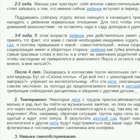
2-3 года.
Малыш уже чувствует себя вполне самостоятельным -
стоит забывать о том, что именно сейчас
ребенок
вступает в период 
Поддавшись соблазну отдать вечно ноющего и качающего прав
наладить с ребенком нормальные отношения. Для того чтобы эт
домашней реальностями - не оставлять чадо в саду допоздна и уд
3-4 года.
В этом возрасте
ребенок
уже действительно умеет и
принять тот факт, что маме с папой необходимо ежедневно ходить
сад
, и поэтому привыкание к новой - самостоятельной - жизни ско
социализация имеет и оборотную сторону:
ребенок
как губка впитыв
самые красивые слова и жесты и в ответ на замечания родителей 
чтобы наследник не превратился в многоликого Януса и остался с
можно, а мне нельзя?».
После 4 лет.
Оказавшись в коллективе после нескольких лет 
или медведь Буг из «Сезона охоты». «Где мой тост с шоколадной па
завтрака?» -упрекает он воспитательницу. «Кто эти
дети
, хватающи
совсем несложно: за полгода до предполагаемого визита в
детски
требующие соблюдения дисциплины и общения с другими детьми._
2. Темперамент.
Некоторые
дети
с трудом приспосабливаются 
малыш и рад был бы пойти на музыкальное занятие, но пока он над
что через несколько дней карапуз откажется идти в сад: там ему не
подгоняют. Или, например, обратная ситуация: группа едва села з
одетый и ждет этих копуш. В результате
детский сад
будет каза
воспитатели и другие
дети
будут подстраиваться под ваше чадо. И
флегматика и «охлаждением» сангвиника или холерика.
3. Навыки самообслуживания.