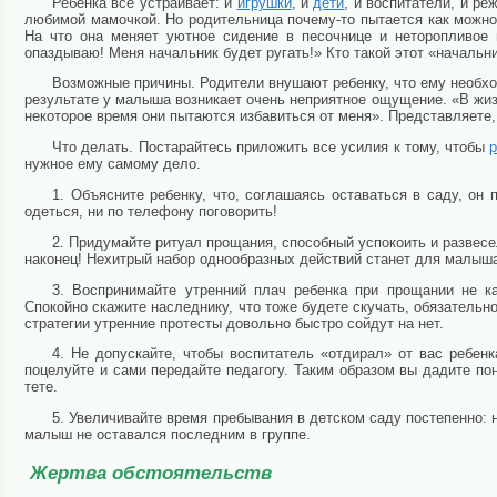
Ребенка все устраивает: и
игрушки
, и
дети
, и воспитатели, и ре
любимой мамочкой. Но родительница почему-то пытается как можно
На что она меняет уютное сидение в песочнице и неторопливое 
опаздываю! Меня начальник будет ругать!» Кто такой этот «началь
Возможные причины. Родители внушают ребенку, что ему необхо
результате у малыша возникает очень неприятное ощущение. «В жизн
некоторое время они пытаются избавиться от меня». Представляете,
Что делать. Постарайтесь приложить все усилия к тому, чтобы
нужное ему самому дело.
1. Объясните ребенку, что, соглашаясь оставаться в саду, он 
одеться, ни по телефону поговорить!
2. Придумайте ритуал прощания, способный успокоить и развесе
наконец! Нехитрый набор однообразных действий станет для малыша 
3. Воспринимайте утренний плач ребенка при прощании не к
Спокойно скажите наследнику, что тоже будете скучать, обязательно
стратегии утренние протесты довольно быстро сойдут на нет.
4. Не допускайте, чтобы воспитатель «отдирал» от вас ребен
поцелуйте и сами передайте педагогу. Таким образом вы дадите по
тете.
5. Увеличивайте время пребывания в детском саду постепенно: на
малыш не оставался последним в группе.
Жертва обстоятельств