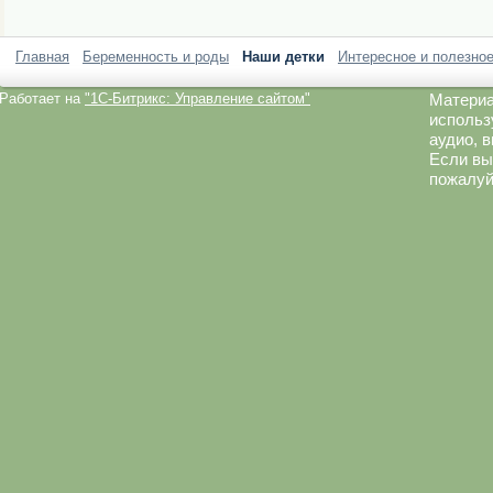
Главная
Беременность и роды
Наши детки
Интересное и полезно
Работает на
"1C-Битрикс: Управление сайтом"
Материа
использ
аудио, 
Если вы
пожалуй