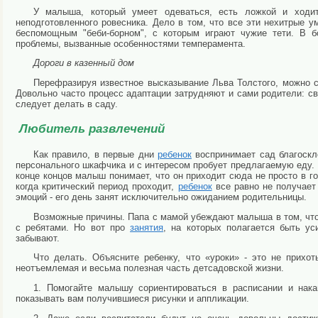
У малыша, который умеет одеваться, есть ложкой и ходи
неподготовленного ровесника. Дело в том, что все эти нехитрые 
беспомощным "беби-борном", с которым играют чужие тети. В 
проблемы, вызванные особенностями темперамента.
Дороги в казенный дом
Перефразируя известное высказывание Льва Толстого, можно 
Довольно часто процесс адаптации затрудняют и сами родители: с
следует делать в саду.
Любитель развлечений
Как правило, в первые дни
ребенок
воспринимает сад благоскл
персонального шкафчика и с интересом
пробует предлагаемую еду. 
конце концов малыш понимает, что он приходит сюда не просто в го
когда критический период проходит,
ребенок
все равно не получает
эмоций - его день занят исключительно ожиданием родительницы.
Возможные причины. Папа с мамой убеждают малыша в том, что 
с ребятами. Но вот про
занятия
, на которых полагается быть у
забывают.
Что делать. Объясните ребенку, что «уроки» - это не прихот
неотъемлемая и весьма полезная часть детсадовской жизни.
1. Помогайте малышу сориентироваться в расписании и нак
показывать вам получившиеся рисунки и аппликации.