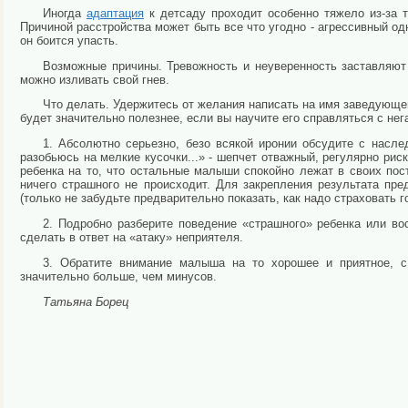
Иногда
адаптация
к детсаду проходит особенно тяжело из-за 
Причиной расстройства может быть все что угодно - агрессивный одн
он боится упасть.
Возможные причины. Тревожность и неуверенность заставляют 
можно изливать свой гнев.
Что делать. Удержитесь от желания написать на имя заведующей
будет значительно полезнее, если вы научите его справляться с не
1. Абсолютно серьезно, безо всякой иронии обсудите с насле
разобьюсь на мелкие кусочки...» - шепчет отважный, регулярно ри
ребенка на то, что остальные малыши спокойно лежат в своих пос
ничего страшного не происходит. Для закрепления результата пр
(только не забудьте предварительно показать, как надо страховать г
2. Подробно разберите поведение «страшного» ребенка или во
сделать в ответ на «атаку» неприятеля.
3. Обратите внимание малыша на то хорошее и приятное, с
значительно больше, чем минусов.
Татьяна Борец