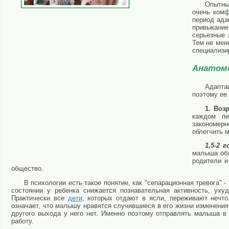
Опытны
очень комф
период ада
привыкание
серьезные 
Тем не мен
специализи
Анатоми
Адаптац
поэтому ее 
1. Возр
каждом пе
закономерн
облегчить 
1,5-2 
малыша обх
родители и
общество.
В психологии есть такое понятие, как "сепарационная тревога" 
состоянии у ребенка снижается познавательная активность, уху
Практически все
дети
, которых отдают в ясли, переживают нечто
означает, что малышу нравятся случившиеся в его жизни изменени
другого выхода у него нет. Именно поэтому отправлять малыша в
работу.