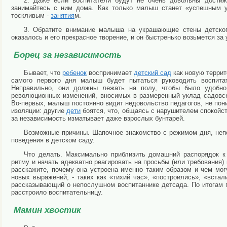
2. Даже если воспитатели будут не очень довольны достиж
занимайтесь с ним дома. Как только малыш станет «успешным у
тоскливым -
занятия
м.
3. Обратите внимание малыша на украшающие стены детского
оказалось и его прекрасное творение, и он быстренько возьмется за 
Борец за независимость
Бывает, что
ребенок
воспринимает
детский сад
как новую террит
самого первого дня малыш будет пытаться руководить воспита
Неправильно, они должны лежать на полу, чтобы было удобно 
революционных изменений, вносимых в размеренный уклад садовск
Во-первых, малыш постоянно видит недовольство педагогов, не пони
изоляции: другие
дети
боятся, что, общаясь с нарушителем спокойств
за независимость изматывает даже взрослых бунтарей.
Возможные причины. Шапочное знакомство с режимом дня, непо
поведения в детском саду.
Что делать. Максимально приблизить домашний распорядок к
ритму и начать адекватно реагировать на просьбы (или требования
расскажите, почему она устроена именно таким образом и чем мог
новых выражений, - таких как «тихий час», «построились», «вста
рассказывающий о непослушном воспитаннике детсада. По итогам п
расстроило воспитательницу.
Мамин хвостик