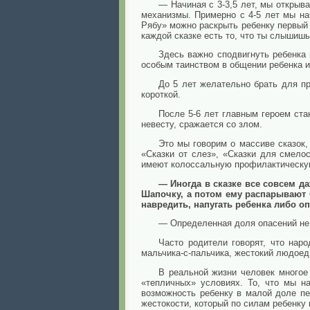
— Начиная с 3-3,5 лет, мы открыв
механизмы. Примерно с 4-5 лет мы на
Рябу» можно раскрыть ребенку первый ш
каждой сказке есть то, что ты слышишь
Здесь важно сподвигнуть ребенка
особым таинством в общении ребенка и
До 5 лет желательно брать для п
короткой.
После 5-6 лет главным героем ста
невесту, сражается со злом.
Это мы говорим о массиве сказок,
«Сказки от слез», «Сказки для смело
имеют колоссальную профилактическую
— Иногда в сказке все совсем да
Шапочку, а потом ему распарывают 
навредить, напугать ребенка либо о
— Определенная доля опасений не 
Часто родители говорят, что нар
мальчика-с-пальчика, жестокий людоед,
В реальной жизни человек многое 
«тепличных» условиях. То, что мы н
возможность ребенку в малой доле пер
жестокости, который по силам ребенку 