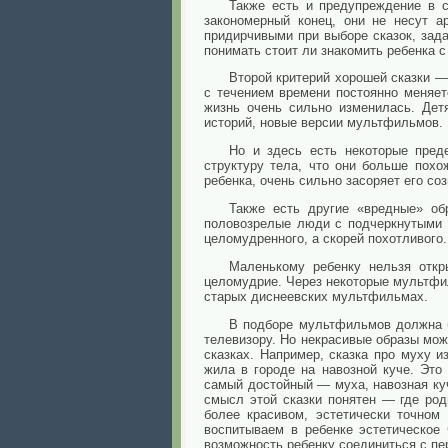
Также есть и предупреждение в с
закономерный конец, они не несут 
придирчивыми при выборе сказок, зада
понимать стоит ли знакомить ребенка с 
Второй критерий хорошей сказки —
с течением времени постоянно меняет
жизнь очень сильно изменилась. Дет
историй, новые версии мультфильмов.
Но и здесь есть некоторые пред
структуру тела, что они больше пох
ребенка, очень сильно засоряет его со
Также есть другие «вредные» о
половозрелые люди с подчеркнутыми 
целомудренного, а скорей похотливого.
Маленькому ребенку нельзя откр
целомудрие. Через некоторые мульт
старых диснеевских мультфильмах.
В подборе мультфильмов должна 
телевизору. Но некрасивые образы мож
сказках. Например, сказка про муху и
жила в городе на навозной куче. Это
самый достойный — муха, навозная куч
смысл этой сказки понятен — где род
более красивом, эстетически точном
воспитываем в ребенке эстетическое
возможность ребенку соединиться с п