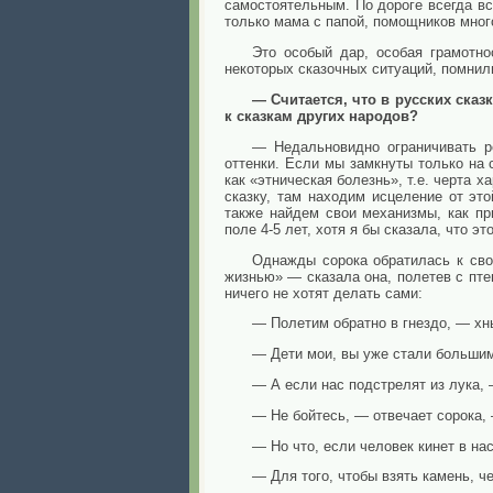
самостоятельным. По дороге всегда вс
только мама с папой, помощников много
Это особый дар, особая грамотно
некоторых сказочных ситуаций, помнили
— Считается, что в русских сказ
к сказкам других народов?
— Недальновидно ограничивать ре
оттенки. Если мы замкнуты только на
как «этническая болезнь», т.е. черта 
сказку, там находим исцеление от эт
также найдем свои механизмы, как пр
поле 4-5 лет, хотя я бы сказала, что эт
Однажды сорока обратилась к сво
жизнью» — сказала она, полетев с пте
ничего не хотят делать сами:
— Полетим обратно в гнездо, — хны
— Дети мои, вы уже стали большим
— А если нас подстрелят из лука,
— Не бойтесь, — отвечает сорока, 
— Но что, если человек кинет в на
— Для того, чтобы взять камень, ч