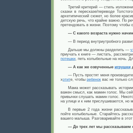
Третий критерий — стиль изложени
сказки в пересказе/переводе Толстог
архетипический сюжет, но более красив
детскую речь, что крайне важно. По р
претендовать в жизни. Поэтому чтобы 
— С какого возраста нужно начин
— В период внутриутробного развит
Дальше мы должны разделить —
ч
приучать к книге — листать, рассматри
потешки
, петь колыбельные на ночь. Д
— А как же озвученные
игрушки
д
— Пусть простят меня производите
х
отит
е, чтобы
ребенок
вас не только с
Мама может рассказывать истории 
важен смысл, как мамин голос. Мы се
привычки слушать мамин голос. Некот
на улице и к ним прислушиваются, но м
В первые 2 года жизни рассказыва
пойте колыбельные. Старайтесь расск
вашего малыша. Разговаривайте в этот 
— До трех лет мы рассказываем с