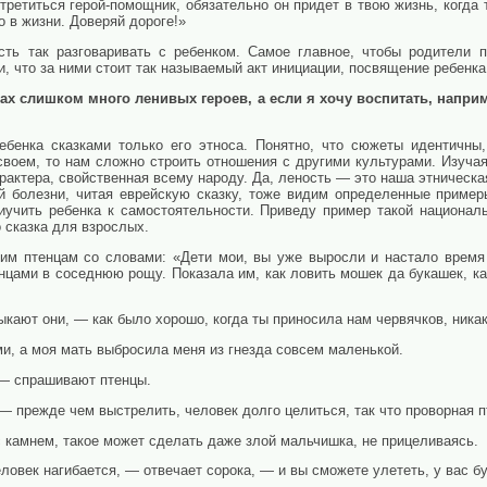
третиться герой-помощник, обязательно он придет в твою жизнь, когда
 в жизни. Доверяй дороге!»
сть так разговаривать с ребенком. Самое главное, чтобы родители 
, что за ними стоит так называемый акт инициации, посвящение ребенка
ках слишком много ленивых героев, а если я хочу воспитать, напри
бенка сказками только его этноса. Понятно, что сюжеты идентичны,
 своем, то нам сложно строить отношения с другими культурами. Изуча
характера, свойственная всему народу. Да, леность — это наша этническ
ой болезни, читая еврейскую сказку, тоже видим определенные примеры
иучить ребенка к самостоятельности. Приведу пример такой национальн
о сказка для взрослых.
им птенцам со словами: «Дети мои, вы уже выросли и настало время
нцами в соседнюю рощу. Показала им, как ловить мошек да букашек, как
кают они, — как было хорошо, когда ты приносила нам червячков, никак
и, а моя мать выбросила меня из гнезда совсем маленькой.
 — спрашивают птенцы.
— прежде чем выстрелить, человек долго целиться, так что проворная п
с камнем, такое может сделать даже злой мальчишка, не прицеливаясь.
еловек нагибается, — отвечает сорока, — и вы сможете улететь, у вас б