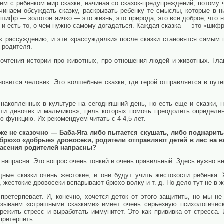
аем с ребенком мир сказки, начиная со сказок-предупреждений, потому
чинаем обсуждать сказку, раскрывать ребенку те смыслы, которые в н
ифр — золотое яичко — это жизнь, это природа, это все доброе, что на
 и есть то, о чем нужно самому догадаться. Каждая сказка — это «шифр
 к рассуждению, и эти «рассуждалки» после сказки становятся самым
 родителя.
рочтения истории про животных, про отношения людей и животных. Гл
новится человек. Это волшебные сказки, где герой отправляется в пут
 накопленных в культуре на сегодняшний день, но есть еще и сказки, 
сти девочек и мальчиков», цель которых помочь преодолеть определен
 функцию. Их рекомендуем читать с 4-4,5 лет.
же не сказочно — Баба-Яга либо пытается скушать, либо поджарить
брюхо «добрые» дровосеки, родители отправляют детей в лес на в
пасения родителей напрасны?
напрасна. Это вопрос очень тонкий и очень правильный. Здесь нужно вн
одные сказки очень жестокие, и они будут учить жестокости ребенка.
 жестокие дровосеки вспарывают брюхо волку и т. д. Но дело тут не в ж
претерпевает. И, конечно, хочется деток от этого защитить, но мы н
азываем «страшными сказками» имеет очень серьезную психологичес
ежить стресс и выработать иммунитет. Это как прививка от стресса. 
претерпеть.