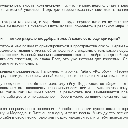
учшую реальность, компенсируют то, что человек недополучает в реал
 слишком ей увлечься. Ведь даже герои сказочных сюжетов, отправл
 котором мы живем, и мир Нави — куда осуществляется путешествие
орые ты получил в сказочном путешествии, применить в реальном мире. 
и — четкое разделение добра и зла. А какие есть еще критерии?
которые нам позволят ориентироваться в пространстве сказок. Первый 
заложены знания о жизни, об отношениях с людьми, о том, какие ловуш
ь похожи. Базовый принцип назначения сказки — добро всегда побежда
икакого спасения, но слава Богу, это уже истории для взрослых. Дл
рхетипический смысл.
ми-предупреждениями. Например, «Курочка Ряба», «Колобок», «Терем
ред нами условно негативный конец, но это не значит, что сказка плохая
дупреждение — не бить по золотому яйцу. Ведь «золотое яйцо» — эт
понимая этого, начинаешь неправильно себя вести — бить по золотому
, такие как мышиный хвост. В результате все заканчивается плач
 по себе достаточно серьезное — береги «золотое яйцо», пойми его наз
-за неправильного поведения. Колобок со всеми существами, котор
ку, и Медведю, и Лисе он пел одну и ту же песню. А между тем все с
 себя и свою песню, рано или поздно найдется тот, кто тебя перехитрит