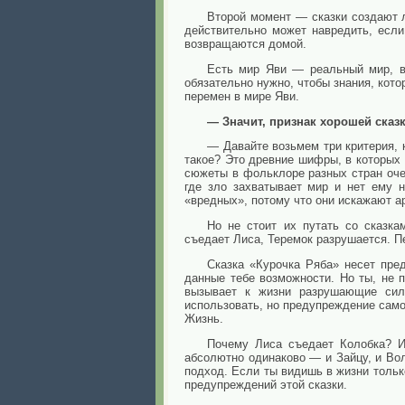
Второй момент — сказки создают л
действительно может навредить, если
возвращаются домой.
Есть мир Яви — реальный мир, в
обязательно нужно, чтобы знания, кот
перемен в мире Яви.
— Значит, признак хорошей сказк
— Давайте возьмем три критерия, 
такое? Это древние шифры, в которых 
сюжеты в фольклоре разных стран очен
где зло захватывает мир и нет ему н
«вредных», потому что они искажают а
Но не стоит их путать со сказка
съедает Лиса, Теремок разрушается. Пе
Сказка «Курочка Ряба» несет пре
данные тебе возможности. Но ты, не 
вызывает к жизни разрушающие силы
использовать, но предупреждение само
Жизнь.
Почему Лиса съедает Колобка? Из
абсолютно одинаково — и Зайцу, и Вол
подход. Если ты видишь в жизни только
предупреждений этой сказки.