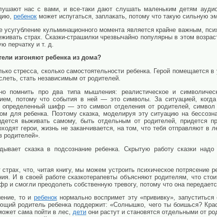
лушают нас с вами, и все-таки дают слушать маленьким детям аудио
ацию,
ребенок
может испугаться, заплакать, потому что такую сильную эм
те усугубление кульминационного момента является крайне важным, пс
реживать страх. Сказки-страшилки чрезвычайно популярны в этом возрас
ю перчатку и т. д.
тели изгоняют ребенка из дома?
лько стресса, сколько самостоятельности ребенка. Герой помещается в 
слеть, стать независимым от родителей.
но помнить про два типа мышления: реалистическое и символическ
ем, потому что события в ней — это символы. За ситуацией, когда 
ит определенный шифр — это символ отделения от родителей, символ 
ом для ребенка. Поэтому сказка, моделируя эту ситуацию на бессозн
ридется выживать самому, быть отдельным от родителей, придется пр
ходят герои, жизнь не заканчивается, на том, что тебя отправляют в 
ез родителей».
ывает сказка в подсознание ребенка. Скрытую работу сказки надо 
т страх, что, читая книгу, мы можем устроить психическое потрясение 
ния. И в своей работе сказкотерапевты объясняют родителям, что сто
фр и смогли преодолеть собственную тревогу, потому что она передаетс
шение, то и
ребенок
нормально воспримет эту «прививку», запуститься
ающий родитель ребенка поддержит: «Солнышко, чего ты боишься? Кра
может сама пойти в лес,
дети
они растут и становятся отдельными от ро