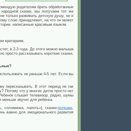
екомендую родителям брать обработанные
з народной сказки, мы получаем тот же
 не только развивать детскую душу, но и
ному слою принадлежит, на что он может
стории, написанные красивым языком.
ем критериям.
стет, в 2-3 года. До этого можно малыша
но просто рассказывать короткие сказки,
льные?
пользовать не раньше 4-5 лет. Если вы
му пересказывать. В этот период не так
у? Потому что у многих деток просто нет
Ребенок слышит телевизор, радио, шумы
и меньше звучит для ребенка.
, соломинка, лапоть»), сказки-
потешки
,
ень важно для эмоционального развития