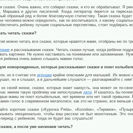
я сказки. Очень важно, кто собирал сказки, и кто их обрабатывал. Я р
о, Маршака и других писателей. Когда литератор берется за переска
ый образный ряд и более благозвучную стилистику. Такая сказка будет
ечи человека можно определить, как он воспитывался, к какому социаль
обеспечить ребенку лучшие социальные перспективы, стоит подбирать и
ать читать сказки?
ия можно читать все сказки, которые нравятся маме, отобраны ею по тр
тение
и рассказывание сказок. Читать сказки лучше, когда ребёнок подра
вать картинки. Не нужно настаивать на понимании или запоминании. Нуж
ля ребенка очень важно слышать мамин голос.
ля новорожденных, которые рассказывают сказки и поют колыбе
ли, но я считаю эти
игрушки
крайне опасными для малышей. Их можно ис
лушал, но и слышал, а в дальнейшем слушался — разговаривайте с ним!
из своей жизни, сказки, которые знает наизусть, она может их по-свое
йчас имеем такую проблему как непослушные
дети
. И казалось бы почем
орые мамы не поют колыбельные, нет времени или нет такой привычки. 
амин голос в современном мегаполисе, как это ни странно, все меньше 
йте короткие сказки («Курочка Ряба», «Колобок», «Теремок», «Пузырь
азывать эмоционально, чтобы ваш рассказ не был монотонным. Это оч
период с ребенком, тогда он будет вас слушаться!
казки, а после уже начинаем читать?