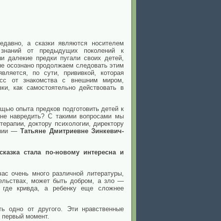
недавно, а сказки являются носителем
знаний от предыдущих поколений к
 далекие предки пугали своих детей,
 не осознано продолжаем следовать этим
вляется, по сути, прививкой, которая
есс от знакомства с внешним миром,
ки, как самостоятельно действовать в
щью опыта предков подготовить детей к
 не навредить? С такими вопросами мы
терапии, доктору психологии, директору
пии —
Татьяне Дмитриевне Зинкевич-
казка стала по-новому интересна и
ас очень много различной литературы,
ельствах, может быть добром, а зло —
а где кривда, а ребенку еще сложнее
ть одно от другого. Эти нравственные
о первый момент.