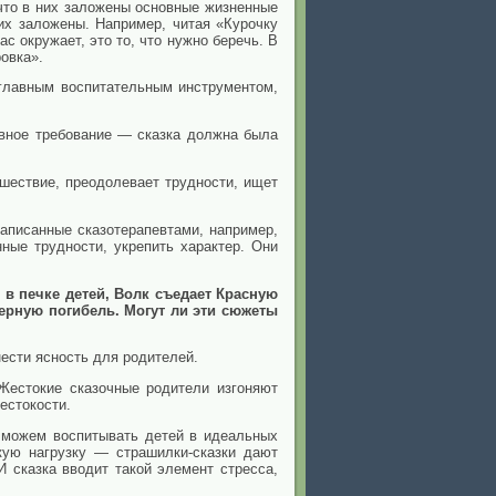
 что в них заложены основные жизненные
их заложены. Например, читая «Курочку
с окружает, это то, что нужно беречь. В
овка».
 главным воспитательным инструментом,
авное требование — сказка должна была
ешествие, преодолевает трудности, ищет
написанные сказотерапевтами, например,
ные трудности, укрепить характер. Они
 в печке детей, Волк съедает Красную
ерную погибель. Могут ли эти сюжеты
ести ясность для родителей.
 Жестокие сказочные родители изгоняют
естокости.
е можем воспитывать детей в идеальных
кую нагрузку — страшилки-сказки дают
И сказка вводит такой элемент стресса,