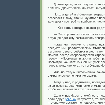
Другое дело, если родители не с
слишком драматически обыграть ситу
Но для детей в 7-8-летнем возрас
созревает к тому, чтобы научиться пе
друг другу про гроб на колёсиках, черну
— Хорошо, а когда в сказке роди
— Это «прививка» касается не сто
ситуация дает ему возможность повзро
Когда мы говорим о сказке, нуж
предметным, реалистическим мышлени
выгоняют своего ребенка в лес, сто
момент всегда сопровождается стресс
говорит: «Посмотри, в жизни тебе п
Посмотри, как этот жизненный урок про
готов к тому, что когда-то ты будешь б
Именно такую информацию заклад
символическое понимание сказки.
Тогда у нас, у родителей, пропаде
из-за избытка реалистического мышле
чтобы они понимали этот сказочный ши
Если у нас будет спокойное отно
если вдруг
ребенок
испугается, то зн
что она уже достаточно подросла, что 