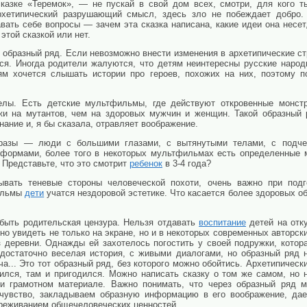
казке «Теремок», — не пускай в свой дом всех, смотри, для кого т
архетипический разрушающий смысл, здесь зло не побеждает добро
вать себе вопросы — зачем эта сказка написана, какие идеи она несет,
этой сказкой или нет.
 образный ряд. Если невозможно внести изменения в архетипические ст
ся. Иногда родители жалуются, что детям неинтересны русские народн
ям хочется слышать истории про героев, похожих на них, поэтому п
елы. Есть детские мультфильмы, где действуют откровенные монст
ожи на мутантов, чем на здоровых мужчин и женщин. Такой образный 
знание и, я бы сказала, отравляет воображение.
бразы — люди с большими глазами, с вытянутыми телами, с подче
формами, более того в некоторых мультфильмах есть определенные 
 Представьте, что это смотрит
ребенок
в 3-4 года?
ывать теневые стороны человеческой похоти, очень важно при подг
фильмы
дети
учатся нездоровой эстетике. Что касается более здоровых об
быть родительская цензура. Нельзя отдавать
вос
питание
детей на отк
но увидеть не только на экране, но и в некоторых современных авторск
з деревни. Однажды ей захотелось погостить у своей подружки, котор
 достаточно веселая история, с живыми диалогами, но образный ряд 
а... Это тот образный ряд, без которого можно обойтись. Архетипическ
ился, там и пригодился. Можно написать сказку о том же самом, но 
 и грамотном материале. Важно понимать, что через образный ряд 
 чувство, закладываем образную информацию в его воображение, да
ереживанием общечеловеческих ценностей.