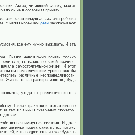
сказки. Актер, читающий сказку, может
оцию он не в состоянии принять.
ихологическая иммунная система ребенка
те, с каким упоением
дети
рассказывают
условия, где ему нужно выживать. И эта
ое. Сказку невозможно понять только
родители, не важно по какой причине,
начала самостоятельной жизни. И этот
ательном символическом уровне, как бы
етерпеть различные несправедливости.
лес. Жизнь только разворачивается, будь
понимать, уходя от реалистического в
ребенку. Такие страхи появляются именно
ит за тем или иным сказочным сюжетом,
я деткам.
 собственная иммунная система. И даже
сная шапочка пошла сама в лес, потому
дителей, и ты подрастешь и тоже будешь