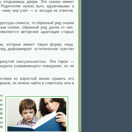
ы открываешь двери. Эти сказки имеют
. Родителям нужно быть вдумчивыми и
 чему она учит — и, исходя из ответов,
руктуры сюжета, то образный ряд сказки
ые сказки, образный ряд далек от них,
оявляются авторские адаптации старых
ры, которые имеют такую форму лица,
ряд деформирует эстетическое чувство
ркнутой сексуальностью. Эти герои —
модели ухаживающего поведения, но не
отовке ко взрослой жизни хранить его
разов, их можно найти в советских или в
уп
их
ая
не
ий
на
мы
ем