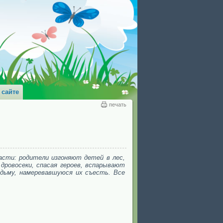
 сайте
печать
сти: родители изгоняют детей в лес,
дровосеки, спасая героев, вспарывают
едьму, намеревавшуюся их съесть. Все