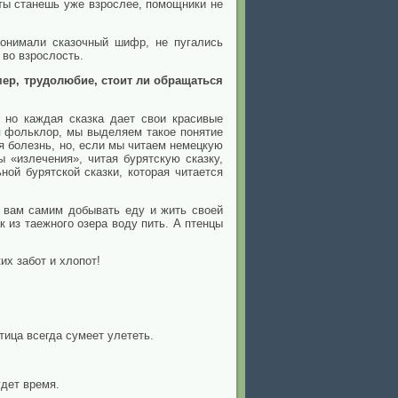
 ты станешь уже взрослее, помощники не
понимали сказочный шифр, не пугались
 во взрослость.
мер, трудолюбие, стоит ли обращаться
 но каждая сказка дает свои красивые
я фольклор, мы выделяем такое понятие
ая болезнь, но, если мы читаем немецкую
 «излечения», читая бурятскую сказку,
ой бурятской сказки, которая читается
 вам самим добывать еду и жить своей
 из таежного озера воду пить. А птенцы
их забот и хлопот!
тица всегда сумеет улететь.
удет время.