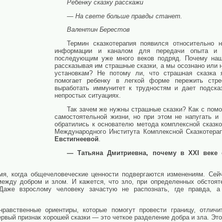
Ребенку сказку расскажи
— На свете больше правды станет.
Валентин Берестов
Термин сказкотерапия появился относительно 
информации и каналом для передачи опыта и 
последующим уже много веков подряд. Почему наши
рассказывая им страшные сказки, а мы осознано или
установкам? Не потому ли, что страшная сказка я
помогает ребенку в легкой форме пережить стр
выработать иммунитет к трудностям и дает подсказ
непростых ситуациях.
Так зачем же нужны страшные сказки? Как с помо
самостоятельной жизни, но при этом не напугать и
обратились к основателю метода комплексной сказко
Международного Института Комплексной Сказкотера
Евстигнеевой
.
— Татьяна Дмитриевна, почему в XXI веке с
, когда общечеловеческие ценности подвергаются изменениям. Сейч
между добром и злом. И кажется, что зло, при определенных обстоят
Даже взрослому человеку зачастую не распознать, где правда, 
равственные ориентиры, которые помогут провести границу, отличи
ервый признак хорошей сказки — это четкое разделение добра и зла. Эт