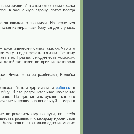
ьной жизни. И в этом отношении сказка
яясь в волшебную страну, потом всегда
 за какими-то знаниями. Но вернуться
Знания из мира Нави берутся для лучших
— архетипический смысл сказки. Что это
ки могут подстерегать в жизни. Поэтому
ет зло. Правда, сегодня есть «сказки»,
я детей же такие истории из категории
ок». Яичко золотое разбивают, Колобка
.
о может быть и дар жизни, и
ребенок
, и
 яйцу. И это разрушительное намерение
евно. Не дается инструкция, как его
начение и правильно используй — береги
ые встречались ему на пути, вел себя
ущества разные, и к каждому нужен свой
. Безусловно, это только одно из многих