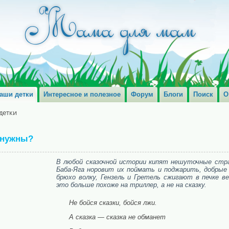
аши детки
Интересное и полезное
Форум
Блоги
Поиск
О
детки
 нужны?
В любой сказочной истории кипят нешуточные стра
Баба-Яга норовит их поймать и поджарить, добрые 
брюхо волку, Гензель и Гретель сжигают в печке в
это больше похоже на триллер, а не на сказку.
Не бойся сказки, бойся лжи.
А сказка — сказка не обманет