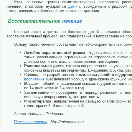
Итак, основные группы симптоматических препаратов расс
лечения, в котором нуждаются
дети
с врожденным стридором (ш
аллергическими заболеваниями и органов дыхания.
Восстановительное
лечение
Лечение часто и длительно болеющих детей в периоды обостр
восстановительный процесс, его планирование и направление на пр
Основу такого лечения составляют лечебно-охранительный режи
Лечебно-охранительный режим
. Подразумевает исключе
также максимальное ограничение от стрессовых ситуаци
дневной сон или отдых, в проветренном помещении.
Рациональная диета
, которая направлена не на уменьше
основным пищевым ингредиентам. Ежедневно фрукты, ово
Специально разработанные
комплексы лечебно-оздоров
вос
питание
обеспечивает хорошую дренажную функцию бро
Массаж
– общий, классический массаж грудной клетки с э
по 14 дней каждые 2-4 раза в год.
Закаливание
– проведение в период ремиссии с посте
используя непрерывность, контрастность.
Физиотерапия
, направленная на санацию очагов хрониче
гелиотерапией, бальнеотерапией.
Автор: Наталья Федорова
Полезные советы
- http://mirsovetov.ru