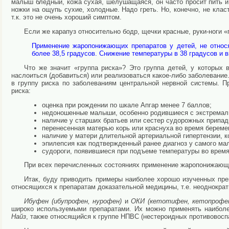
малыш бледный, кожа сухая, шелушащаяся, он часто просит пить и н
ножки на ощупь сухие, холодные. Надо греть. Но, конечно, не класт
т.к. это не очень хороший симптом.
Если же карапуз относительно бодр, щечки красные, руки-ноги 
Применение жаропонижающих препаратов у детей, не относя
более 38,5 градусов. Снижение температуры в 38 градусов и 
Что же значит «группа риска»? Это группа детей, у которых
наслоиться (добавиться) или реализоваться какое-либо заболевание
в группу риска по заболеваниям центральной нервной системы. П
риска:
оценка при рождении по шкале Апгар менее 7 баллов;
недоношенные малыши, особенно родившиеся с экстремальн
наличие у старших братьев или сестер судорожных припадк
перенесенная матерью корь или краснуха во время береме
наличие у матери длительной артериальной гипертензии, к
эпилепсия как подтвержденный ранее диагноз у самого ма
судороги, появившиеся при подъеме температуры во время
При всех перечисленных состояниях применение жаропонижающ
Итак, буду приводить примеры наиболее хорошо изученных пре
относящихся к препаратам доказательной медицины, т.е. неоднокра
Ибуфен (ибупрофен, нурофен)
и
ОКИ (кетотифен, кетопрофе
широко используемыми препаратами. Их можно применять наиболе
Найз
, также относящийся к группе НПВС (нестероидных противовосп