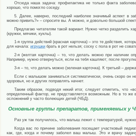
Отсюда наша задача: профилактика не только факта заболева
хорошо, что помогло соседу.
5. Далее, наверно, последний наиболее значимый аспект в з
можно привить?» – спросите вы. А можно, и довольно большой спект
Предлагаю читателям такой вариант. Нужно четко разделить хар
(кружки, мячики, куклы).
1-я группа действий (красная карточка) – это те действия, кото
для начала:
игрушки
брать в рот нельзя; соску с пола в рот не соват
2-я (желтая карточка) – то, что делать можно при наличии оп
Например, нужно отвернуться, если на тебя кашляют; после прогулки
3-я – то, что делать можно (зеленая карточка). К третьей – держ
Если с малышом заниматься систематически, очень скоро он н
здоровья, но и других поправлять начнет.
Таким образом, подводя некий итог, следует отметить, что «
определенный фактор, не представляется возможным. Но в то же 
осложнений у часто болеющих детей (ЧБД).
Основные группы препаратов, применяемых у 
Раз уж так получилось, что малыш лежит с температурой, нужн
Когда вас по причине заболевания посещает участковый педиат
как, где, когда и почему заболел ваш малыш. Это и врачу зада