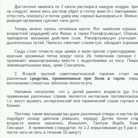
Достаточно закапать по 2 капли раствора в каждую ноздрю, пр
не следует, иначе весь раствор уйдет в глотку вместе с бактерия
отпустить поиграть) и потом даем ему хорошо высморкаться. Можно
реакция организма сделает свое дело…
Теперь можно капать лечебные капли. Вот наиболее хорошо
возрастной градацией) или
Фазин
, а также
Ринофлуимуцил
,
Отриви
препаратов механизм действия схож. Ринофлуимуцил улучшает
дыхательных путей, Пиносол смягчает слизистую, обладает хорош
Сюда стоит отнести еще крема и мази против стрептодермии,
красные эрозивные пятна вокруг носа. Их появление связано с
проникают микроорганизмы вместе с выделениями из носа. Пом
левомицетиновая мазь
,
крем Спасатель
.
2. Второй группой симптоматической терапии стоит на
различные
средства, применяемые при боли в горле
, перш
воспалении слизистых оболочек полости рта.
Напомню читателям, что у детей раннего возраста (до 3-х
применение различных спреев является негласным противопоказа
т.к. могут вызвать аллергический или термический спазм гортани и
Квинке.
Поэтому таким малышам мы даем различные отвары и настои (в
подойдет
отвар цветков ромашки
, череда). Детям более ста
возраста можно назначить
Ингалипт
,
Тантум Верде
,
Кам
Гексорал
… А применяем стандартно: по 1-2 впрыскивания до 5 раз в
после чего не пить в течение 15 минут).