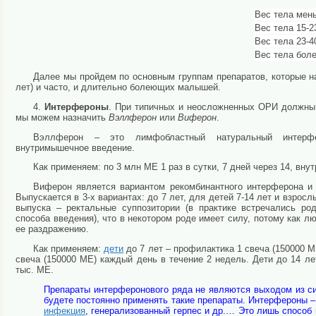
Вес тела мень
Вес тела 15-2
Вес тела 23-4
Вес тела боле
Далее мы пройдем по основным группам препаратов, которые на
лет) и часто, и длительно болеющих малышей.
4.
Интерфероны
. При типичных и неосложненных ОРИ должны 
мы можем назначить
Вэллферон
или
Виферон
.
Вэллферон – это лимфобластный натуральный интерфе
внутримышечное введение.
Как применяем: по 3 млн МЕ 1 раз в сутки, 7 дней через 14, вн
Виферон является вариантом рекомбинантного интерферона и
Выпускается в 3-х вариантах: до 7 лет, для детей 7-14 лет и взрос
выпуска – ректальные суппозитории (в практике встречались ро
способа введения), что в некотором роде имеет силу, потому как 
ее раздражению.
Как применяем:
дети
до 7 лет – профилактика 1 свеча (150000 М
свеча (150000 МЕ) каждый день в течение 2 недель. Дети до 14 ле
тыс. МЕ.
Препараты интерферонового ряда не являются выходом из си
будете постоянно применять такие препараты. Интерфероны –
инфекция
, генерализованный герпес и др.… Это лишь способ