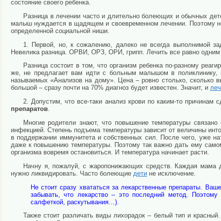
состояние своего ребенка.
Разница в лечении часто и длительно болеющих и обычных дете
малыш нуждается в щадящем и своевременном лечении. Поэтому не
определенной социальной ниши.
1. Первой, но, к сожалению, далеко не всегда выполнимой з
Невелика разница. ОРВИ, ОРЗ, ОРИ, грипп. Лечить все равно одним 
Разница состоит в том, что организм ребенка по-разному реаги
же, не предлагает вам идти с больным малышом в поликлинику, 
называемых «Анализов на дому». Цена – ровно столько, сколько в
большой – сразу почти на 70% диагноз будет известен. Значит, и
леч
2. Допустим, что все-таки анализ крови по каким-то причинам
препаратов
.
Многие родители знают, что повышение температуры связано 
инфекцией. Степень подъема температуры зависит от величины инто
в поддержании иммунитета и собственных сил. После чего, уже на
даже к повышению температуры. Поэтому так важно дать ему самом
организма вовремя остановиться. И температура начинает расти.
Начну я, пожалуй, с жаропонижающих средств. Каждая мама д
нужно ликвидировать. Часто болеющие
дети
не исключение.
Не стоит сразу хвататься за лекарственные препараты. Ва
забывать, что лекарство – это последний метод. Поэтому
салфеткой, раскутывания…).
Также стоит различать виды лихорадок – белый тип и красный.