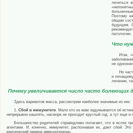
лечиться в
«непонятн
больничны
Поэтому на
общем сост
будущем. О
рекоменда
патологию.
Что нуж
Итак, 
заболевани
не однозна
Но час
и лечащему
лечении, т
Почему увеличивается число часто болеющих 
Здесь вариантов масса, рассмотрим наиболее значимые из них.
1.
Сбой в иммунитете
. Мало кто из мам задумывается об истин
непрерывно кашлять, насморк не проходит круглый год, а тут еще и
Большинство родителей справедливо полагают, что в яслях пр
агентами. И, конечно, иммунитет, распознавая их, дает сбой. Эт
критический период иммуногенеза».