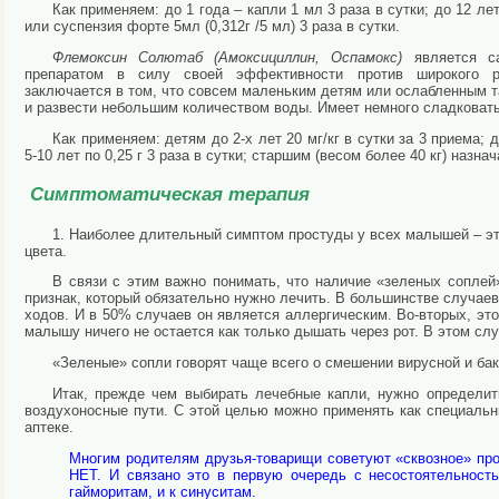
Как применяем: до 1 года – капли 1 мл 3 раза в сутки; до 12 лет
или суспензия форте 5мл (0,312г /5 мл) 3 раза в сутки.
Флемоксин Солютаб (Амоксициллин, Оспамокс)
является са
препаратом в силу своей эффективности против широкого р
заключается в том, что совсем маленьким детям или ослабленным т
и развести небольшим количеством воды. Имеет немного сладковаты
Как применяем: детям до 2-х лет 20 мг/кг в сутки за 3 приема; де
5-10 лет по 0,25 г 3 раза в сутки; старшим (весом более 40 кг) назнача
Симптоматическая терапия
1. Наиболее длительный симптом простуды у всех малышей – э
цвета.
В связи с этим важно понимать, что наличие «зеленых соплей
признак, который обязательно нужно лечить. В большинстве случаев
ходов. И в 50% случаев он является аллергическим. Во-вторых, это
малышу ничего не остается как только дышать через рот. В этом слу
«Зеленые» сопли говорят чаще всего о смешении вирусной и ба
Итак, прежде чем выбирать лечебные капли, нужно определит
воздухоносные пути. С этой целью можно применять как специаль
аптеке.
Многим родителям друзья-товарищи советуют «сквозное» про
НЕТ. И связано это в первую очередь с несостоятельнос
гайморитам, и к синуситам.