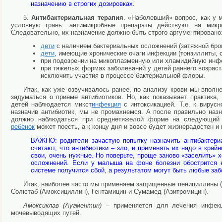
назначению в строгих дозировках.
5.
Антибактериальная терапия
. «Наболевший» вопрос, как у 
условную грань: антимикробные препараты действуют на микр
Следовательно, их назначение должно быть строго аргументировано
дети
с наличием бактериальных осложнений (затяжной брон
дети
, имеющие хронические очаги инфекции (тонзиллиты,
при подозрении на микоплазменную или хламидийную инф
при тяжелых формах заболеваний у детей раннего возраст
исключить участия в процессе бактериальной флоры.
Итак, как уже озвучивалось ранее, по анализу крови мы вполн
задуматься о приеме антибиотиков. Но, как показывает практика
детей наблюдается микст
инфекция
с интоксикацией. Т.е. к вирус
назначив антибиотик, мы не промахнемся. А после правильно наз
должно наблюдаться при среднетяжелой форме на следующий д
ребенок
может поесть, а к концу дня и вовсе будет жизнерадостен и 
ВАЖНО: родители зачастую попытку назначить антибактери
считают, что антибиотики – зло, и применять их надо в край
свои, очень нужные. Но поверьте, проще заново «заселить» 
осложнений. Если у малыша на фоне болезни обострится е
системе получится сбой, а результатом могут быть любые заб
Итак, наиболее часто мы применяем защищенные пенициллины (
Солютаб (Амоксициллин), Гентамицин и Сумамед (Азитромицин).
Амоксиклав (Аугментин)
– применяется для лечения инфекц
мочевыводящих путей.