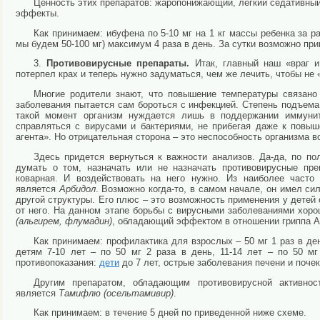
Ценность этих препаратов: жаропонижающий, легкий седативны
эффекты.
Как принимаем: ибуфена по 5-10 мг на 1 кг массы ребенка за ра
мы будем 50-100 мг) максимум 4 раза в день. За сутки возможно при
3.
Противовирусные препараты.
Итак, главный наш «враг и
потерпел крах и теперь нужно задуматься, чем же лечить, чтобы не 
Многие родители знают, что повышение температуры связано
заболевания пытается сам бороться с инфекцией. Степень подъема 
такой момент организм нуждается лишь в поддержании иммунит
справляться с вирусами и бактериями, не прибегая даже к повы
агента». Но отрицательная сторона – это неспособность организма в
Здесь придется вернуться к важности анализов. Да-да, по по
думать о том, назначать или не назначать противовирусные пре
коварная. И воздействовать на него нужно. Из наиболее часто
является
Арбидол
. Возможно когда-то, в самом начале, он имел с
другой структуры. Его плюс – это возможность применения у детей 
от него. На данном этапе борьбы с вирусными заболеваниями хор
(альгирем, флумадин)
, обладающий эффектом в отношении гриппа А
Как принимаем: профилактика для взрослых – 50 мг 1 раз в де
детям 7-10 лет – по 50 мг 2 раза в день, 11-14 лет – по 50 м
противопоказания:
дети
до 7 лет, острые заболевания печени и почек
Другим препаратом, обладающим противовирусной активн
является
Тамифлю (осельтамивир)
.
Как принимаем: в течение 5 дней по приведенной ниже схеме.