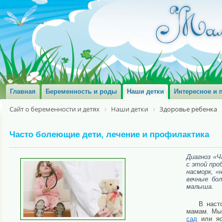
Главная
Беременность и роды
Наши детки
Интересное и 
Сайт о беременности и детях
Наши детки
Здоровье ребенка
Часто болеющие дети, лечение и профилактика
Диагноз «Ч
с этой про
насморк, «
вечные бо
малыша.
В наст
мамам. Мы
сад
или яс