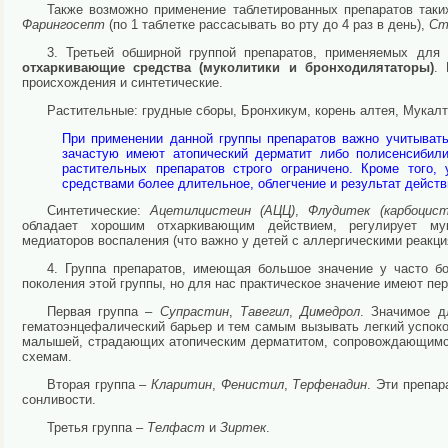
Также возможно применение таблетированных препаратов таких
Фарингосепт
(по 1 таблетке рассасывать во рту до 4 раз в день),
Ст
3. Третьей обширной группой препаратов, применяемых дл
отхаркивающие средства (муколитики и бронходилятаторы)
. 
происхождения и синтетические.
Растительные: грудные сборы, Бронхикум, корень алтея, Мукалти
При применении данной группы препаратов важно учитыват
зачастую имеют атопический дерматит либо полисенсибил
растительных препаратов строго ограничено. Кроме того
средствами более длительное, облегчение и результат действ
Синтетические:
Ацетилцистеин (АЦЦ)
,
Флудитек (карбоцист
обладает хорошим отхаркивающим действием, регулирует мук
медиаторов воспаления (что важно у детей с аллергическими реакци
4. Группа препаратов, имеющая большое значение у часто 
поколения этой группы, но для нас практическое значение имеют пе
Первая группа –
Супрастин
,
Тавегил
,
Димедрол
. Значимое д
гематоэнцефалический барьер и тем самым вызывать легкий успок
малышей, страдающих атопическим дерматитом, сопровождающимся
схемам.
Вторая группа –
Кларитин
,
Фенистил
,
Терфенадин
. Эти препар
сонливости.
Третья группа –
Телфаст
и
Зиртек
.