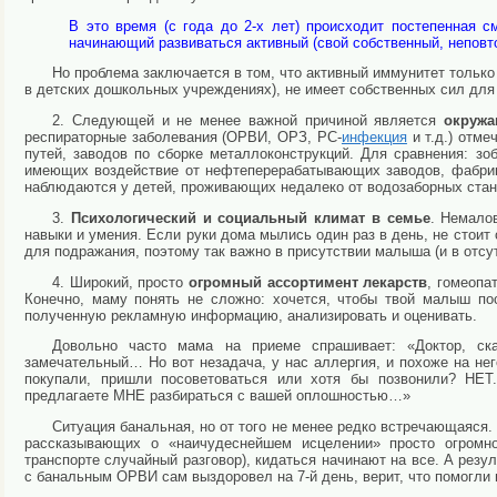
В это время (с года до 2-х лет) происходит постепенная 
начинающий развиваться активный (свой собственный, неповт
Но проблема заключается в том, что активный иммунитет только
в детских дошкольных учреждениях), не имеет собственных сил для
2. Следующей и не менее важной причиной является
окружа
респираторные заболевания (ОРВИ, ОРЗ, РС-
инфекция
и т.д.) отм
путей, заводов по сборке металлоконструкций. Для сравнения: з
имеющих воздействие от нефтеперерабатывающих заводов, фабрик
наблюдаются у детей, проживающих недалеко от водозаборных станц
3.
Психологический и социальный климат в семье
. Немало
навыки и умения. Если руки дома мылись один раз в день, не стои
для подражания, поэтому так важно в присутствии малыша (и в отсу
4. Широкий, просто
огромный ассортимент лекарств
, гомеопа
Конечно, маму понять не сложно: хочется, чтобы твой малыш по
полученную рекламную информацию, анализировать и оценивать.
Довольно часто мама на приеме спрашивает: «Доктор, ска
замечательный… Но вот незадача, у нас аллергия, и похоже на не
покупали, пришли посоветоваться или хотя бы позвонили? НЕТ
предлагаете МНЕ разбираться с вашей оплошностью…»
Ситуация банальная, но от того не менее редко встречающаяся.
рассказывающих о «наичудеснейшем исцелении» просто огромное
транспорте случайный разговор), кидаться начинают на все. А резу
с банальным ОРВИ сам выздоровел на 7-й день, верит, что помогли