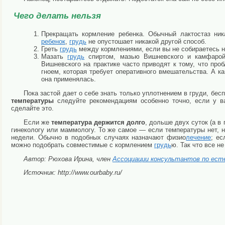
Чего делать нельзя
Прекращать кормление ребенка. Обычный лактостаз ник
ребенок
,
грудь
не опустошает никакой другой способ.
Греть
грудь
между кормлениями, если вы не собираетесь 
Мазать
грудь
спиртом, мазью Вишневского и камфарой.
Вишневского на практике часто приводят к тому, что про
гноем, которая требует оперативного вмешательства. А к
она применялась.
Пока застой дает о себе знать только уплотнением в груди, бес
температуры
следуйте рекомендациям особенно точно, если у в
сделайте это.
Если же
температура держится долго
, дольше двух суток (а 
гинекологу или маммологу. То же самое — если температуры нет, 
недели. Обычно в подобных случаях назначают физио
лечение
; ес
можно подобрать совместимые с кормлением
грудь
ю. Так что все н
Автор: Рюхова Ирина, член
Ассоциации консультантов по ест
Источник: http://www.ourbaby.ru/