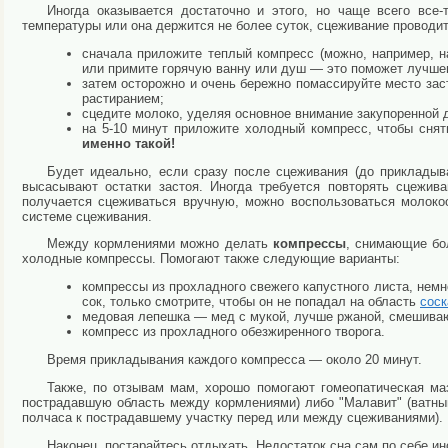
Иногда оказывается достаточно и этого, но чаще всего все
температуры или она держится не более суток, сцеживание проводит
сначала приложите теплый компресс (можно, например, на
или примите горячую ванну или душ — это поможет лучше
затем осторожно и очень бережно помассируйте место зас
растиранием;
сцедите молоко, уделяя основное внимание закупоренной 
на 5-10 минут приложите холодный компресс, чтобы снят
именно такой!
Будет идеально, если сразу после сцеживания (до прикладыв
высасывают остатки застоя. Иногда требуется повторять сцежив
получается сцеживаться вручную, можно воспользоваться молоко
системе сцеживания.
Между кормлениями можно делать
компрессы
, снимающие бо
холодные компрессы. Помогают также следующие варианты:
компрессы из прохладного свежего капустного листа, немн
сок, только смотрите, чтобы он не попадал на область
соск
медовая лепешка — мед с мукой, лучше ржаной, смешивают
компресс из прохладного обезжиренного творога.
Время прикладывания каждого компресса — около 20 минут.
Также, по отзывам мам, хорошо помогают гомеопатическая маз
пострадавшую область между кормлениями) либо "Малавит" (ватны
полчаса к пострадавшему участку перед или между сцеживаниями).
Наконец, постарайтесь отдыхать. Недостаток сна сам по себе и