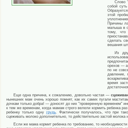
Слово 
собой суть
Образуется
этой пробк
уплотнение
Причины ла
малыша в о
тому, что
приостанав
сделать св
вешания шт
Из дру
использов
предпочита
орехов — а
по не сов
давление, 
вскармлива
время заст
достаточном
Еще одна причина, к сожалению, довольно частая —
сцежива
нынешних мам очень хорошо помнят, как их самих пугали маститам
дочкам только добра! — доносят до них "проверенную временем" и
к тем же временам, когда мамам строго велели кормить ребенка раз
ребенку только одну
грудь
. Фактически получалось, что при та
сцеживать молоко дополнительно, то действительно застой молока и
Если же мама кормит ребенка по требованию, то необходимости 