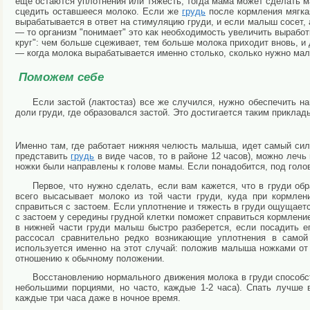
еще остаются уплотнения или
тяжесть, тогда мама может сделать м
сцедить оставшееся молоко. Если же
грудь
после кормления мягкая
вырабатывается в ответ на стимуляцию груди, и если малыш сосет,
— то организм "понимает" это как необходимость увеличить вырабо
круг": чем больше сцеживает, тем больше молока приходит вновь, и
— когда молока вырабатывается именно столько, сколько нужно мал
Поможем себе
Если застой (лактостаз) все же случился, нужно обеспечить 
доли груди, где образовался застой. Это достигается таким приклад
Именно там, где работает нижняя челюсть малыша, идет самый силь
представить
грудь
в виде часов, то в районе 12 часов), можно лечь
ножки были направлены к голове мамы. Если понадобится, под гол
Первое, что нужно сделать, если вам кажется, что в груди о
всего высасывает молоко из той части груди, куда при кормлен
справиться с застоем. Если уплотнение и тяжесть в груди ощущает
с застоем у середины грудной клетки поможет справиться кормлени
в нижней части груди малыш быстро разберется, если посадить 
рассосал сравнительно редко возникающие уплотнения в самой
используется именно на этот случай: положив малыша ножками от 
отношению к обычному положении.
Восстановлению нормального движения молока в груди способ
небольшими порциями, но часто, каждые 1-2 часа). Спать лучше
каждые три часа даже в ночное время.