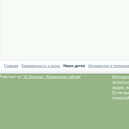
Главная
Беременность и роды
Наши детки
Интересное и полезно
Работает на
"1C-Битрикс: Управление сайтом"
Материа
использ
аудио, 
Если вы
пожалуй