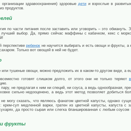
 организации здравоохранения) здоровые
дети
и взрослые в развиты
из продуктов.
телей
гия по части питания после заставить или уговорить – это обмануть. 
е лучший выбор. Да, прямо сейчас маффины с кабачком, кекс с морк
й!
ой перспективе
ребенок
не научится выбирать и есть овощи и фрукты, а к
сахаром. Только вот овощей в ней не будет.
о
 или тушеные овощи, можно предложить их в каком-то другом виде, а е
всеместно готовят слишком долго, от этого они не только теряют
цию.
пару, не предлагая к ним ни специй, ни соуса, а ведь однообразная, пр
ховке сильно недооценено, а ведь этот метод позволяет добиться бо
не могу сказать, что являюсь фанатом цветной капусты, однако суще
 крем-суп медленной варки, гратен из цветной капусты, капуста с з
сухарях, да просто сырая или слегка бланшированная с любым соусом 
 и фрукты