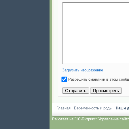
Загрузить изображение
Разрешить смайлики в этом сооб
Главная
Беременность и роды
Наши д
Работает на
"1C-Битрикс: Управление сайт