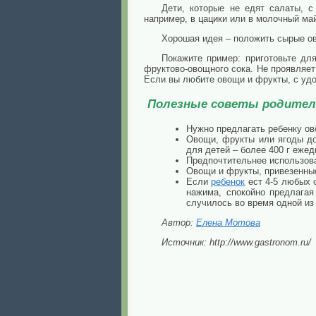
Дети, которые не едят салаты, с
например, в цацики или в молочный май
Хорошая идея – положить сырые ов
Покажите пример: приготовьте дл
фруктово-овощного сока. Не проявляет 
Если вы любите овощи и фрукты, с удов
Полезные советы родител
Нужно предлагать ребенку ов
Овощи, фрукты или ягоды до
для детей – более 400 г ежед
Предпочтительнее использов
Овощи и фрукты, привезенны
Если
ребенок
ест 4-5 любых о
нажима, спокойно предлагая
случилось во время одной из
Автор:
Елена Мотова
Источник: http://www.gastronom.ru/