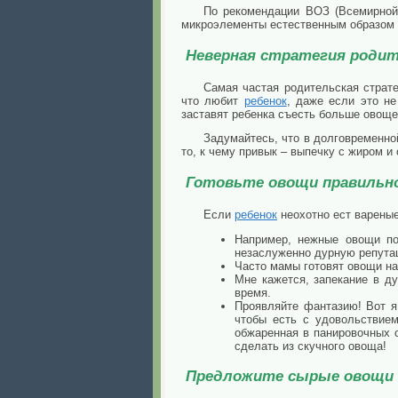
По рекомендации ВОЗ (Всемирной
микроэлементы естественным образом 
Неверная стратегия роди
Самая частая родительская страте
что любит
ребенок
, даже если это н
заставят ребенка съесть больше овоще
Задумайтесь, что в долговременн
то, к чему привык – выпечку с жиром и 
Готовьте овощи правильн
Если
ребенок
неохотно ест вареные
Например, нежные овощи по
незаслуженно дурную репута
Часто мамы готовят овощи на 
Мне кажется, запекание в ду
время.
Проявляйте фантазию! Вот я 
чтобы есть с удовольствием:
обжаренная в панировочных 
сделать из скучного овоща!
Предложите сырые овощи