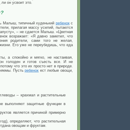
ли он усвоит это.
ы?
сть Малыш, типичный худенький
ребенок
с
ители, прилагая массу усилий, пытаются
капусту», – не сдается Малыш. «Цветная
енок возражает: «Я давно заметил, что
рения родители, сами того не желая,
жизни. Его уже не переубедишь, что еда
ты, а спокойно и мягко, не настаивая,
он голоден и готов съесть все. И не
отому что это их просто нет в природе.
еняемы. Пусть
ребенок
ест любые овощи,
углеводы – крахмал и растительные
рые выполняют защитные функции в
фруктов является причиной примерно
од), определяют, что растительная
отдана овощам и фруктам.