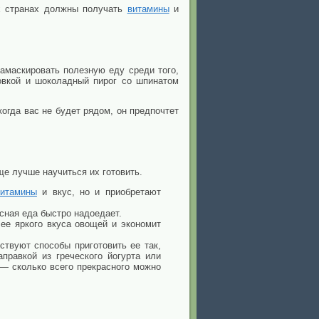
х странах должны получать
витамины
и
Замаскировать полезную еду среди того,
овкой и шоколадный пирог со шпинатом
огда вас не будет рядом, он предпочтет
ще лучше научиться их готовить.
витамины
и вкус, но и приобретают
есная еда быстро надоедает.
лее яркого вкуса овощей и экономит
ствуют способы приготовить ее так,
аправкой из греческого йогурта или
— сколько всего прекрасного можно