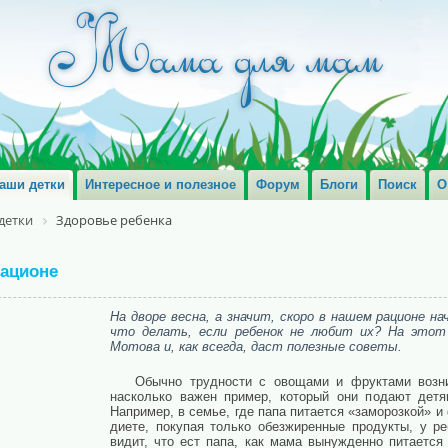
аши детки
Интересное и полезное
Форум
Блоги
Поиск
О
детки
Здоровье ребенка
рационе
На дворе весна, а значит, скоро в нашем рационе 
что делать, если ребенок не любит их? На этот
Мотова и, как всегда, даст полезные советы.
Обычно трудности с овощами и фруктами возни
насколько важен пример, который они подают дет
Например, в семье, где папа питается «заморозкой» и
диете, покупая только обезжиренные продукты, у р
видит, что ест папа, как мама вынужденно питается