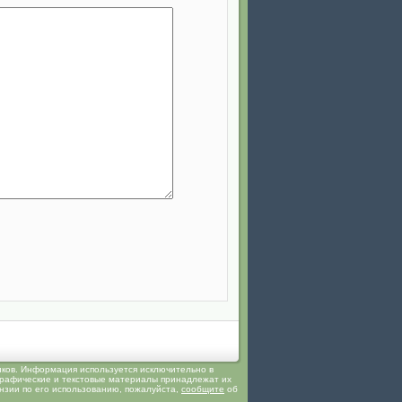
иков. Информация используется исключительно в
 графические и текстовые материалы принадлежат их
ензии по его использованию, пожалуйста,
сообщите
об