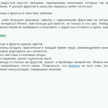
 радостью хрустят овощами, нарезанными палочками, которые так п
онез. А дольки фруктов в качестве перекуса любят почти все.
ощи и фрукты в ланч-бокс ребенка.
я себя большую красивую тарелку с нарезанными фруктами на полдни
интереса? Ничего, вам больше достанется, но только в этот раз. Убеж
ольствием их выбираете и покупаете, с радостью готовите и едите, ваш
ям:
ощи и фрукты разных цветов,
лжны входить практически в каждый прием пищи, рекомендуемое колич
невно (картофель не считается).
ать местные и сезонные плоды,
е издалека, нужно тщательно мыть.
воща и столько же фруктов, значит, и проблемы никакой нет. Можно по
 попробовать что-то новое. Огорчаться, что
ребенок
не пьет соки, ес
 моих консультаций, совершенно незачем.