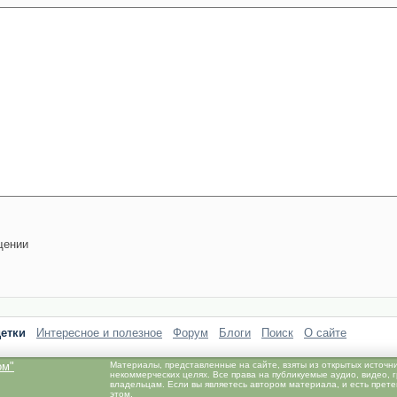
щении
етки
Интересное и полезное
Форум
Блоги
Поиск
О сайте
ом"
Материалы, представленные на сайте, взяты из открытых источн
некоммерческих целях. Все права на публикуемые аудио, видео,
владельцам. Если вы являетесь автором материала, и есть прет
этом.