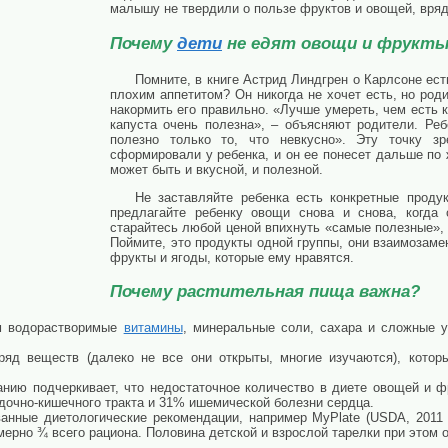
малышу не твердили о пользе фруктов и овощей, вряд 
Почему
дети
не едят овощи и фрукт
Помните, в книге Астрид Линдгрен о Карлсоне е
плохим аппетитом? Он никогда не хочет есть, но род
накормить его правильно. «Лучше умереть, чем есть 
капуста очень полезна», – объясняют родители. Реб
полезно только то, что невкусно». Эту точку з
сформировали у ребенка, и он ее понесет дальше по 
может быть и вкусной, и полезной.
Не заставляйте ребенка есть конкретные продук
предлагайте ребенку овощи снова и снова, когда 
старайтесь любой ценой впихнуть «самые полезные», п
Поймите, это продукты одной группы, они взаимозам
фрукты и ягоды, которые ему нравятся.
Почему растительная пища важна?
м водорастворимые
витамины
, минеральные соли, сахара и сложные 
яд веществ (далеко не все они открыты, многие изучаются), кото
анию подчеркивает, что недостаточное количество в диете овощей и 
очно-кишечного тракта и 31% ишемической болезни сердца.
анные диетологические рекомендации, например MyPlate (USDA, 2011 г
ерно ¾ всего рациона. Половина детской и взрослой тарелки при этом 