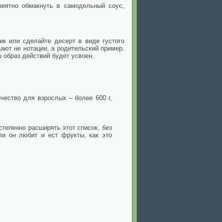
риятно обмакнуть в самодельный соус,
к или сделайте десерт в виде густого
дают не нотации, а родительский пример.
 образ действий будет усвоен.
ество для взрослых – более 600 г,
степенно расширять этот список, без
ли он любит и ест фрукты, как это