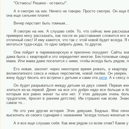
"Остаюсь! Решено - остаюсь!".
А я смотрю на них. Ничего не говорю. Просто смотрю. Он еще б
она еще сильнее плачет.
Вечер перстает быть томным...
Я смотрю на них. А слушаю себя. То, что сейчас мне рассказы
примерно могу рассказать, как после их расставания сложится его ж
отличный секс! И ему кажется, что так с этой новой будет всегда. Я
мотаться туда-сюда, то одно забрать дома, то другое.
Она пойдет в парикмахерскую и прилично похудеет. Сайты зна
дама была с квартирой и это определяет многое. Бестолковые свида
мама. Или мама даже поселится с ними, чтобы всегда быть рядом, п
Его новая, захочет через некоторое время рожать, и квартир
великолепного секса и новых перспектив, новой любви. Он уверен, ч
жену будут бесить его встречи с детьми и сами эти
дети
. А к сексу 
Он будет разрываться между детьми из двух семей. Первая жена
злиться из-за первой. Денег на все это добро надо все больше и б
которым все равно женат ты или нет. У этих девушек очень бол
трудоголик, бросил в раннем детстве). Им страшно как всем. Зна
самое то...
Но это уже другая история. Этих девушек. Бедных. Мне личн
выскочить из своего сценария с названием "всегда только женатые п
А я все еще слушаю себя. Как мне рядом со всем этим? Какие 