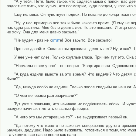
"А у тебя, Петя, было такое, что садятся мама с папой, вас де
радостнее жить, что купим, что посмотрим, куда поедем, у кого что
Ему неловко. Он чувствует подвох. Но пока не до конца тоже по
"Ну, у нас примерно все так и было какое-то время. (Я ему не в
нас одна растила. Мне было девять лет. Но это неважно. И отца свое
не хочу. Она для меня давно закрыта."
"Не будем - раз не х
отит
е! Все забыто. Все закрыто!
Про вас давайте. Сколько вы прожили - десять лет? Ну, и как? 
У нее уже нет слез. Только круглые глаза. При чем тут это. Она
"Нормально все у нас" - он говорит. "Квартира своя. Однокомнатн
"А куда ездили вместе за это время? Что видели? Что детям 
были?"
"Да, никуда особо не ездили. Только после свадьбы на наш юг. А
"О чем вечерами разговаривали?"
Тут уже я понимаю, что начинаю их подбешивать обоих. И чувст
воздухе начинают летать опасные флюиды.
"А чего это мы устаревшие то?" - не выдерживает первый он.
"Да потому что живете по законам совершенно другого времени
бабушек, дедушек. Надо было выживать, готовиться к тому, что мужи
- а уходить все равно вроде как надо.