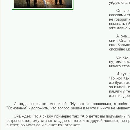
уйдет, она 
Он лог
бабскими с
не говорит 
помогать ей
уже давно х
А она..
спит. Она 
еще больше.
спокойно мо
Он как 
ну, милочк
ничего стр
И тут 
"Точно! Ка
же будет х
за книгой, 
памяти у т
же так здор
И тогда он скажет мне и ей: "Ну, вот и славненько, я побеж
"Основным" - доложить, что вопрос решен и ничто и никто не мешает
Она ждет, что я скажу примерно так: "А о детях вы подумали? Р
встрепенется, ему станет стыдно от того, что другой человек, не 
вытрет, обнимет ее и скажет как отрежет: