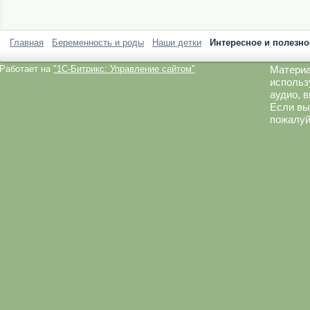
Главная
Беременность и роды
Наши детки
Интересное и полезно
Работает на
"1C-Битрикс: Управление сайтом"
Материа
использ
аудио, 
Если вы
пожалуй