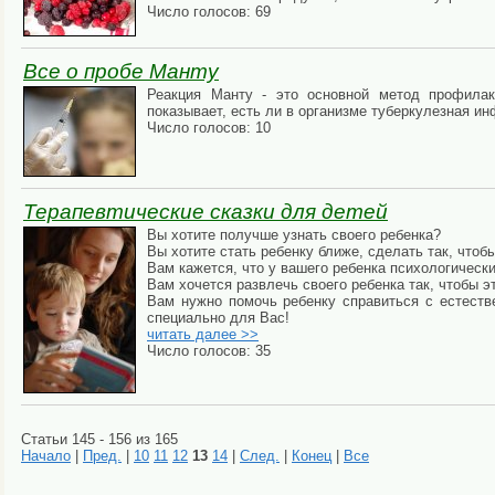
Число голосов: 69
Все о пробе Манту
Реакция Манту - это основной метод профилакт
показывает, есть ли в организме туберкулезная и
Число голосов: 10
Терапевтические сказки для детей
Вы хотите получше узнать своего ребенка?
Вы хотите стать ребенку ближе, сделать так, чтоб
Вам кажется, что у вашего ребенка психологическ
Вам хочется развлечь своего ребенка так, чтобы э
Вам нужно помочь ребенку справиться с естеств
специально для Вас!
читать далее >>
Число голосов: 35
Статьи 145 - 156 из 165
Начало
|
Пред.
|
10
11
12
13
14
|
След.
|
Конец
|
Все