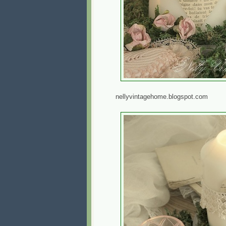
nellyvintagehome.blogspot.com