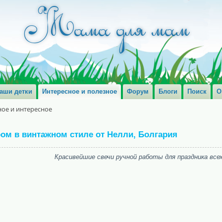
аши детки
Интересное и полезное
Форум
Блоги
Поиск
О
ое и интересное
ром в винтажном стиле от Нелли, Болгария
Красивейшие свечи ручной работы для праздника всех