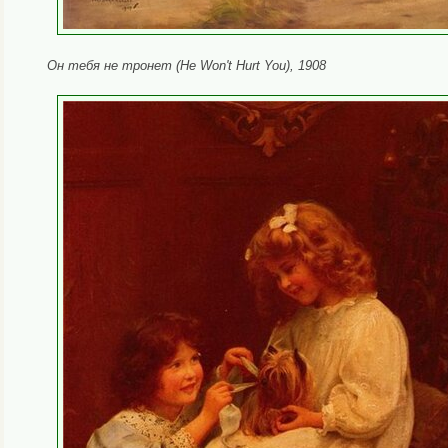
Он тебя не тронет (He Won't Hurt You), 1908