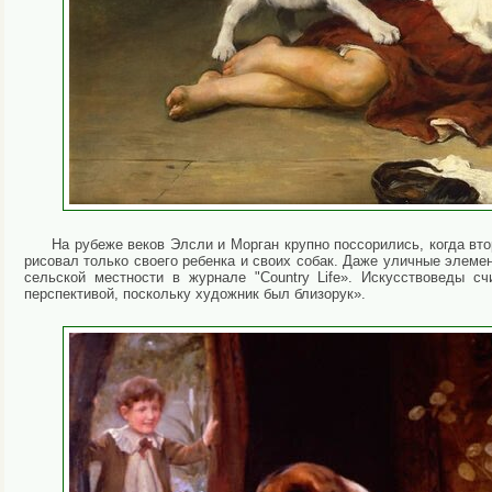
На рубеже веков Элсли и Морган крупно поссорились, когда вто
рисовал только своего ребенка и своих собак. Даже уличные элеме
сельской местности в журнале "Country Life». Искусствоведы с
перспективой, поскольку художник был близорук».