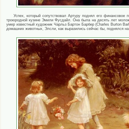
Успех, который сопутствовал Артуру поднял его финансовое п
троюродной кузине Эмили Фусдайл. Она была на десять лет моложе
умер известный художник Чарльз Бартон Барбер (Charles Burton Ba
домашних животных, Элсли, как выразились сейчас бы, поднялся на