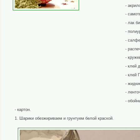
- акрил
- самот
- лак б
- полиу
- салфе
- распе
- круже
- клей 
- клей 
- жидк
- ленто
- обойн
- картон.
1. Шарики обезжириваем и грунтуем белой краской.