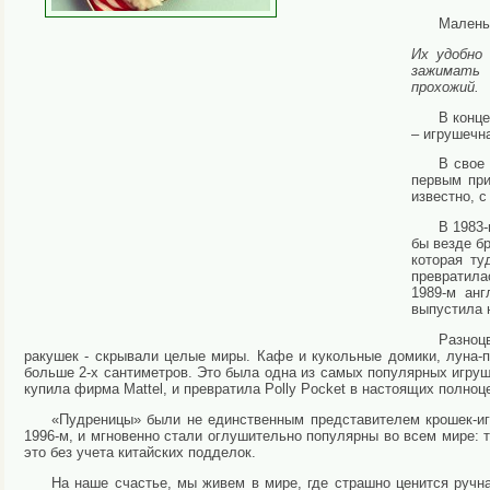
Малень
Их удобно
зажимать 
прохожий.
В конце
– игрушечна
В свое
первым при
известно, с
В 1983-
бы везде бр
которая ту
превратила
1989-м анг
выпустила 
Разноц
ракушек - скрывали целые миры. Кафе и кукольные домики, луна-
больше 2-х сантиметров. Это была одна из самых популярных игруш
купила фирма Mattel, и превратила Polly Pocket в настоящих полноц
«Пудреницы» были не единственным представителем крошек-иг
1996-м, и мгновенно стали оглушительно популярны во всем мире: 
это без учета китайских подделок.
На наше счастье, мы живем в мире, где страшно ценится ручн