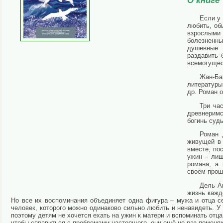
О книге
Если у 
любить, об
взрослыми
болезненн
душевные 
раздавить 
всемогущес
Жан-Ба
литературы
др. Роман 
Три ча
древнеримс
богинь суд
Роман 
живущей в 
вместе, по
ужин – лиш
романа, а
своем прош
Дель А
жизнь кажд
Но все их воспоминания объединяет одна фигура – мужа и отца с
человек, которого можно одинаково сильно любить и ненавидеть. У 
поэтому детям не хочется ехать на ужин к матери и вспоминать отца
чтобы справиться с проблемами настоящего, они ещё не раз помен