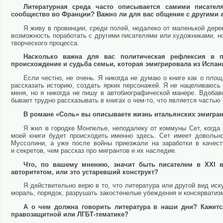
Литературная среда часто описывается самими писател
сообщество во Франции? Важно ли для вас общение с другими а
Я живу в провинции, среди полей, недалеко от маленькой дере
возможность поработать с другими писателями или художниками, но
творческого процесса.
Насколько важна для вас политическая рефлексия в п
происхождение и судьба семьи, которая эмигрировала из Испа
Если честно, не очень. Я никогда не думаю о книге как о пл
рассказать историю, создать ярких персонажей. Я не нацеливаюсь
меня, но я никогда не пишу в автобиографической манере. Вдобаво
бывает трудно рассказывать в книгах о чем-то, что является частью
В романе «Соль» вы описываете жизнь итальянских эмигран
Я жил в городке Монпелье, неподалеку от коммуны Сет, когда 
моей книги будет происходить именно здесь. Сет имеет довольн
Муссолини, а уже после войны приезжали на заработки в качест
и секретов, чем рассказ про мигрантов и их наследие.
Что, по вашему мнению, значит быть писателем в XXI в
авторитетом, или это устаревший конструкт?
Я действительно верю в то, что литература или другой вид ис
мораль, порядок, разрушать закостенелые убеждения и консерватиз
А о чем должна говорить литература в наши дни? Кажет
правозащитной или ЛГБТ-тематике?