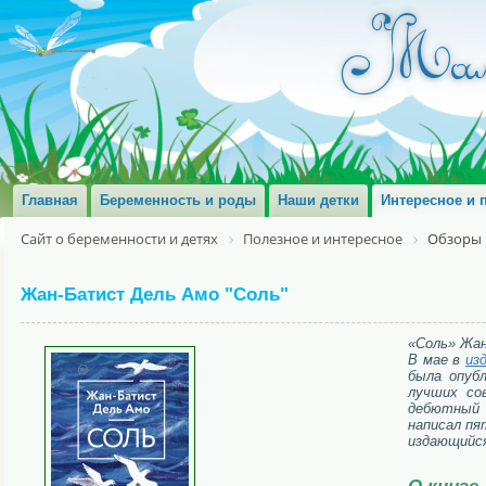
Главная
Беременность и роды
Наши детки
Интересное и 
Сайт о беременности и детях
Полезное и интересное
Обзоры 
Жан-Батист Дель Амо "Соль"
«Соль» Жан
В мае в
из
была опубл
лучших со
дебютный 
написал пя
издающийся