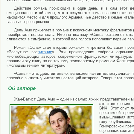
Действие романа происходит в один день, и в сам этот де
эмоциональны и объемны, что в результате роман наполняется с
находится место и для прошлого Армана, чье детство в семье итал
главных героев романа.
Дель Амо прибегает в романе к искусному монтажу фрагментов 
приобретает целостность. Именно поэтому «Соль» оставляет сто
сливаются в симфонию, в которой все голоса исполняют первые пар
Роман «Соль» стал вторым романом и третьим большим прои
«Распутное вос
питание
». Эти произведения собрали огромно
многообещающих авторов современной французской литературы.
сравнили эту книгу по ее точному психологизму с романом Фолкнер
«молодым гением литературы».
«Соль» – это, действительно, великолепная интеллектуальная 
способна вызвать у читателя настоящий катарсис. Теперь этот пора
Об авторе
Жан-Батист Дель Амо – один из самых ярких представителей м
это и вдохновило 
ВИЧ. Этот опыт ле
престижной прем
вымышленная истор
году опубликовал
Гонкуровской пре
оцененных критико