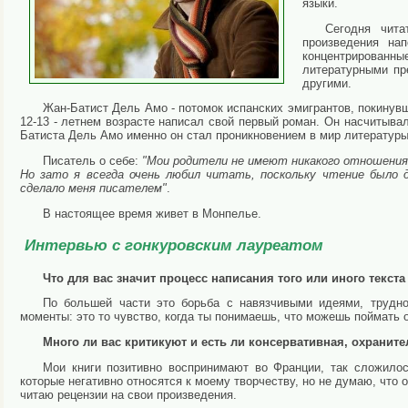
языки.
Сегодня чит
произведения на
концентрирован
литературными пр
другими.
Жан-Батист Дель Амо - потомок испанских эмигрантов, покинувш
12-13 - летнем возрасте написал свой первый роман. Он насчитыва
Батиста Дель Амо именно он стал проникновением в мир литератур
Писатель о себе:
"Мои родители не имеют никакого отношения
Но зато я всегда очень любил читать, поскольку чтение было 
сделало меня писателем"
.
В настоящее время живет в Монпелье.
Интервью с гонкуровским лауреатом
Что для вас значит процесс написания того или иного текст
По большей части это борьба с навязчивыми идеями, трудн
моменты: это то чувство, когда ты понимаешь, что можешь поймать 
Много ли вас критикуют и есть ли консервативная, охранит
Мои книги позитивно воспринимают во Франции, так сложилос
которые негативно относятся к моему творчеству, но не думаю, что 
читаю рецензии на свои произведения.