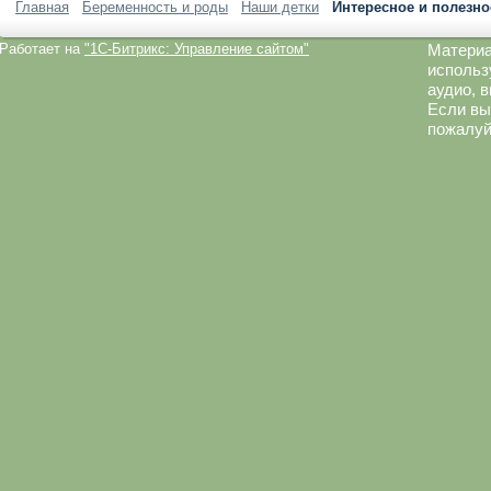
Главная
Беременность и роды
Наши детки
Интересное и полезно
Работает на
"1C-Битрикс: Управление сайтом"
Материа
использ
аудио, 
Если вы
пожалуй