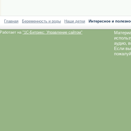
Главная
Беременность и роды
Наши детки
Интересное и полезно
Работает на
"1C-Битрикс: Управление сайтом"
Материа
использ
аудио, 
Если вы
пожалуй