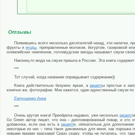
Отзывы
Появившись всего несколько десятилетий назад, эти напитки, 
фрукты и
ягоды
, приправленные молоком, йогуртом, газировкой и
олимпийских чемпионов, голливудские звезды называют смузи своей 
Наконец-то мода на смузи пришла в Россию. Эта книга содержи
***
Тот случай, когда название оправдывает содержание))
Книга действительно безумно яркая, а
рецепт
ы простые и зап
конечно же, фотографии. Мне кажется, один единственный смузи по
Евтушенко Анна
***
Очень крутая книга! Приобрела недавно, уже несколько
рецепт
о
Go Green автор пишет, что она – дипломированный повар, и это 
добавочка, если она есть в
рецепт
е, обязательна для дополнения
некоторые из них – типа таких диковинных для меня, как порошка п
новыми яркими красками! Сразу скажу, чтобы не пугались, что та