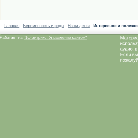
Главная
Беременность и роды
Наши детки
Интересное и полезно
Работает на
"1C-Битрикс: Управление сайтом"
Материа
использ
аудио, 
Если вы
пожалуй