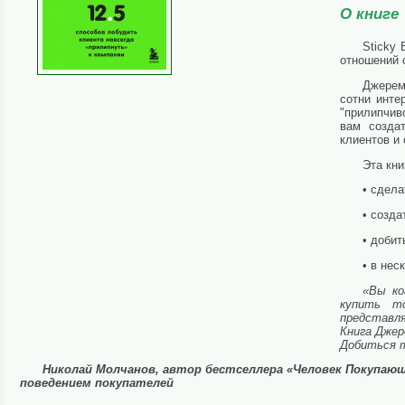
О книге
Sticky 
отношений 
Джерем
сотни инте
"прилипчив
вам создат
клиентов и 
Эта кни
• сдела
• созда
• добит
• в не
«Вы ко
купить т
представля
Книга Джер
Добиться т
Николай Молчанов, автор бестселлера «Человек Покупающ
поведением покупателей