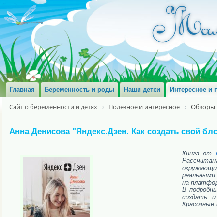
Главная
Беременность и роды
Наши детки
Интересное и 
Сайт о беременности и детях
Полезное и интересное
Обзоры 
Анна Денисова "Яндекс.Дзен. Как создать свой бл
Книга от
Рассчитан
окружающи
реальными 
на платфор
В подробны
создать и
Красочные 