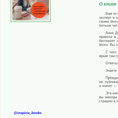
О книге
Вам ес
эксперт в 
своем блог
больше чит
Анна Д
привела в 
беспокоят 
блога. Вы с
С чего
яркие текст
Ответы 
Знаете 
Прежде
на публика
а значит —
Эта кни
вы никогда
страшно и 
@inspiria_books