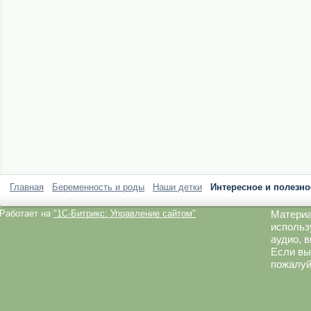
Главная
Беременность и роды
Наши детки
Интересное и полезно
Работает на
"1C-Битрикс: Управление сайтом"
Материа
использ
аудио, 
Если вы
пожалуй