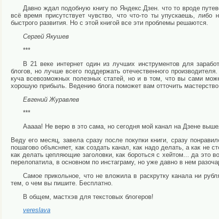
Давно ждал подобную книгу по Яндекс.Дзен. что то вроде путев
всё время присутствует чувство, что что-то ты упускаешь, либо 
быстрого развития. Но с этой книгой все эти проблемы решаются.
Сергей Якушев
***
В 21 веке интернет один из лучших инструментов для зарабо
блогов, но лучше всего поддержать отечественного производителя. 
куча всевозможных полезных статей, но и в том, что вы сами мо
хорошую прибыль. Ведению блога поможет вам отточить мастерство 
Евгений Журавлев
***
Ааааа! Не верю в это сама, но сегодня мой канал на Дзене выше
Веду его месяц, завела сразу после покупки книги, сразу понрави
пошагово объясняет, как создать канал, как надо делать, а как не с
как делать цепляющие заголовки, как бороться с хейтом... да это в
перелопатила, в основном по инстаграму, но уже давно в нем разоча
Самое прикольное, что не вложила в раскрутку канала ни рубл
тем, о чем вы пишите. Бесплатно.
В общем, мастхэв для текстовых блогеров!
vereslava