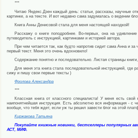
***
Читаю Яндекс.Дзен каждый день: статьи, рассказы, научные отк
картинке, а на тексте. И вот недавно сама задумалась о ведении бл
Книга Анны Денисовой стала для меня настоящей находкой!
Расскажу о книге поподробнее. Во-первых, она на удивление
путеводитель с инструкцией, картинками и историей автора.
При чем читается так, как будто напротив сидит сама Анна и за 
первый текст. Меня это очень вдохновило!
Содержание понятно и последовательно. Листая страницы книги,
Для меня эта книга стала последовательной инструкцией, где р
сижу и пишу свои первые тексты )
Фролова Александра
***
Классная книга от классного специалиста! У меня есть свой 
наипонятнейшая инструкция. Есть абсолютно вся информация - с чег
вообще, что тебя ждет, если уж ты решил завести блог на этой плат
Киржакова Татьяна
Покупайте книжные новинки, бестселлеры популярных а
АСТ, МИФ.