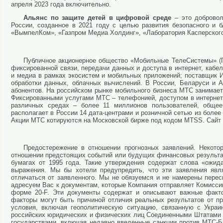
апреля 2023 года включительно.
Альянс по защите детей в цифровой среде
– это добровол
России, созданное в 2021 году с целью развития безопасного и 
«ВымпелКом», «Газпром Медиа Холдинг», «Лаборатория Касперского
Публичное акционерное общество «Мобильные ТелеСистемы» (
фиксированной связи, передачи данных и доступа в интернет, кабе
и медиа в рамках экосистем и мобильных приложений; поставщик И
обработки данных, облачных вычислений. В России, Беларуси и 
абонентов. На российском рынке мобильного бизнеса МТС занимае
Фиксированными услугами МТС – телефонией, доступом в интернет
различных средах – более 11 миллионов пользователей, обще
располагает в России 14 дата-центрами и розничной сетью из бол
Акции МТС котируются на Московской бирже под кодом MTSS. Сайт
Предостережение в отношении прогнозных заявлений. Некото
отношении предстоящих событий или будущих финансовых результа
бумагах от 1995 года. Такие утверждения содержат слова «ожида
выражения. Мы бы хотели предупредить, что эти заявления явл
отличаться от заявленного. Мы не обязуемся и не намерены пере
адресуем Вас к документам, которые Компания отправляет Комисси
форме 20-F. Эти документы содержат и описывают важные факто
факторы могут быть причиной отличия реальных результатов от п
условия, включая геополитическую ситуацию, связанную с Украи
российских юридических и физических лиц Соединенными Штатами
государствами, включая недавно введенные санкции против МТС-Ба