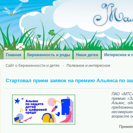
Главная
Беременность и роды
Наши детки
Интересное и 
Сайт о беременности и детях
Полезное и интересное
Стартовал прием заявок на премию Альянса по за
ПАО «МТС»
премию «З
Альянс, од
предложен
несовершен
возрасте о
Премия