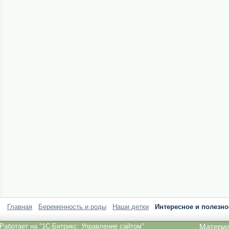
Главная
Беременность и роды
Наши детки
Интересное и полезно
Работает на
"1C-Битрикс: Управление сайтом"
Материа