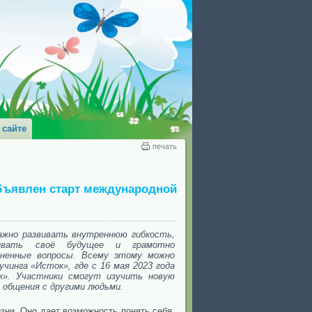
 сайте
печать
бъявлен старт международной
ажно развивать внутреннюю гибкость,
аивать своё будущее и грамотно
ненные вопросы. Всему этому можно
чинга «Исток», где с 16 мая 2023 года
к». Участники смогут изучить новую
 общения с другими людьми.
ни. Оно дает возможность понять себя,