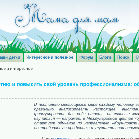
аши детки
Интересное и полезное
Форум
Блоги
Поиск
О
ое и интересное
тию и повысить свой уровень профессионализма: о
В постоянно меняющемся мире каждому человеку в
правильно анализировать настоящее, выстр
формулировать для себя ответы на главные жиз
научиться — например, в Международном центре коу
стартует обучение по направлению «Коуч-практи
востребованную профессию и улучшить свои навыки
Само
развитие
— важный элемент современной жиз