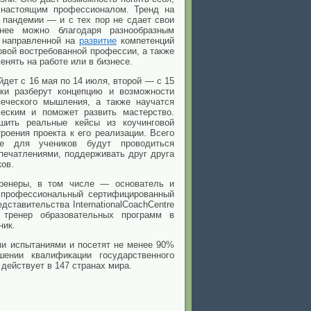
 настоящим профессионалом. Тренд на
 пандемии — и с тех пор не сдает свои
нее можно благодаря разнообразным
, направленной на
развитие
компетенций
овой востребованной профессии, а также
нять на работе или в бизнесе.
йдет с 16 мая по 14 июля, второй — с 15
ки разберут концепцию и возможности
веческого мышления, а также научатся
еским и поможет развить мастерство.
ешить реальные кейсы из коучинговой
троения проекта к его реализации. Всего
е для учеников будут проводиться
печатлениями, поддерживать друг друга
ков.
тренеры, в том числе — основатель и
 профессиональный сертифицированный
дставительства InternationalCoachCentre
 тренер образовательных программ в
ник.
ми испытаниями и посетят не менее 90%
шении квалификации государственного
действует в 147 странах мира.