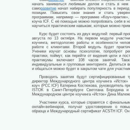
начать заниматься любимым делом и стать в нем
само
развитие
начал набирать популярность в период
позиции. Повысить свои знания и стать уверен
программам, например — программе «Коуч-практик»
коуча ICF. С её помощью можно попробовать себя в н
научиться практическим навыкам, которые можно приме
Курс будет состоять из двух модулей: первый про
августа по 13 октября. На первом модуле участни
коучинга, методологию работы и особенности чело
работе с клиентами. Второй модуль будет практич
Ученики изучат основы психологии, попробуют р
практики, поймут, как перейти от видения цели и пос
практикумы включают 108 часов занятий. Такж
индивидуальные и групповые менторинги. Делиться в
и общаться можно будет в закрытом чате для участни
Проводить занятия будут сертифицированные 
директор Международного центра коучинга «Исток»
коуч (PCC ICF) Катерина Костюкова, руководитель пре
ISTOK в Санкт-Петербурге Светлана Бородина и
Международном центре коучинга «Исток» Дина Малеж
Участники курса, которые справятся с финальны
онлайн-вебинаров, получат удостоверение о повы
образца и Международный сертификат ACSTH ICF. Он 