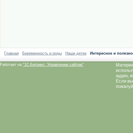
Главная
Беременность и роды
Наши детки
Интересное и полезно
Работает на
"1C-Битрикс: Управление сайтом"
Материа
использ
аудио, 
Если вы
пожалуй