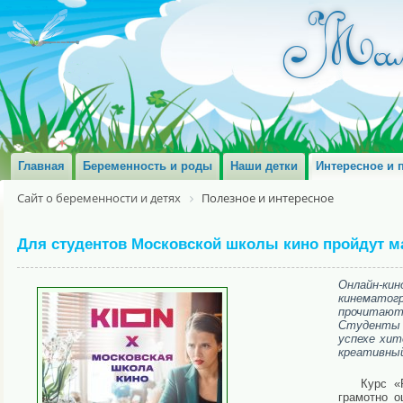
Главная
Беременность и роды
Наши детки
Интересное и 
Сайт о беременности и детях
Полезное и интересное
Для студентов Московской школы кино пройдут м
Онлайн-ки
кинематог
прочитают 
Студенты 
успехе хит
креативный
Курс «
грамотно о