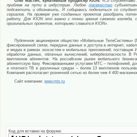
Олег Мастич, креативный продюсер KION:
«Со студентами 
проблем на пути в индустрию. Любое
творчество
субъективн
подсветить и обозначить. Я собираюсь поделиться со студент
сериалов. На примере уже созданных проектов разобрать пот
работу. Для KION это важно с точки зрения свежего взгляда, 
оригинальных проектов, которыми славится KION».
Публичное акционерное общество «Мобильные ТелеСистемы» (
фиксированной связи, передачи данных и доступа в интернет, кабе
и медиа в рамках экосистем и мобильных приложений; поставщик И
обработки данных, облачных вычислений, кибербезопасности. В 
миллионов абонентов. На российском рынке мобильного бизне
абонентскую базу. Фиксированными услугами МТС – телефонией, до
и платного ТВ в различных средах – более 13 миллионов пользо
Компания располагает розничной сетью из более чем 4 400 магазин
Сайт компании:
www.mts.ru
Код для вставки на форуме: