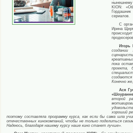
нынешнему 
KION: «Об
Гордашник 
сериалов.
С орга
Ирина Щерб
происходит
продюсеров
Игорь 
создании
сценаристы
креативны
пока остае
проекта, 
специалис
создаются 
Конечно же
Ася Гу
«Шоуранне
второй ра
мотивиров
удовольств
хороший ре
поэтому составляла программу курса, как если бы сама шла учи
отечественных кинокомпаний, чтобы не только поделиться своим
Надеюсь, благодаря нашему курсу наше кино станет лучше».