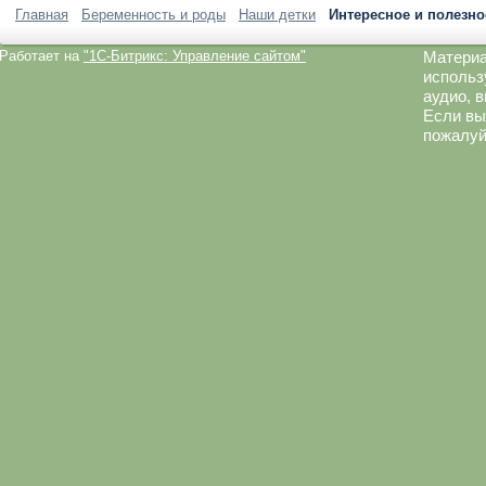
Главная
Беременность и роды
Наши детки
Интересное и полезно
Работает на
"1C-Битрикс: Управление сайтом"
Материа
использ
аудио, 
Если вы
пожалуй