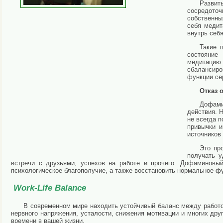
Развит
сосредото
собственны
себя медит
внутрь себ
Такие 
состояние
медитацию 
сбалансиро
функции се
Отказ 
Дофами
действия. 
не всегда 
привычки и
источников
Это пр
получать у
встречи с друзьями, успехов на работе и прочего. Дофаминовы
психологическое благополучие, а также восстановить нормальное ф
Work-Life Balance
В современном мире находить устойчивый баланс между работо
нервного напряжения, усталости, снижения мотивации и многих дру
времени в вашей жизни.