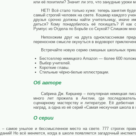
или её похитили? Значит ли это, что занудные уроки 
НЕТ! Всё стало только хуже: теперь занятия буд
самый строгий человек на свете. Кошмар каждого уче
друзья срочно должны найти учительницу, иначе им
деться? Кому понадобилось её похищать? И как с
Румпус из Отдела по Борьбе со Скукой? Слишком мно
Непохожим друг на друга одноклассникам прид
переносном смысле окунуться в водоворот приключен
Встречайте новую серию смешных школьных прик
Бестселлер немецкого Amazon — более 600 положит
Выбор учителей.
Короткие главы.
Стильные чёрно-белые иллюстрации.
Об авторе
Сабрина Дж. Киршнер – популярная немецкая писа
много лет прожила в Англии, где последовател
сценарному мастерству и литературе. Её дебютная 
наград, а одна из её серий «Самая нескучная школа в 
О серии
а – самое унылое и бессмысленное место на свете. 777 строгих пра
даний! Но всё меняется, когда в школе появляется загадочный инспекто