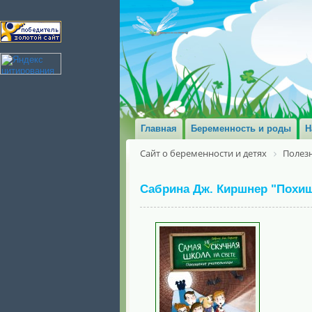
Главная
Беременность и роды
Н
Сайт о беременности и детях
Полезн
Сабрина Дж. Киршнер "Похищ