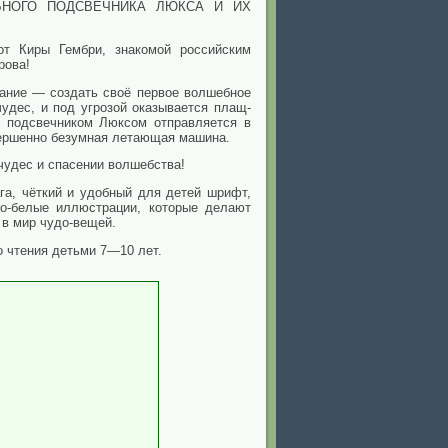
БНОГО ПОДСВЕЧНИКА ЛЮКСА И ИХ
т Киры Гембри, знакомой российским
рова!
ание — создать своё первое волшебное
чудес, и под угрозой оказывается плащ-
 подсвечником Люксом отправляется в
овершенно безумная летающая машина.
чудес и спасении волшебства!
га, чёткий и удобный для детей шрифт,
о-белые иллюстрации, которые делают
 в мир чудо-вещей.
 чтения детьми 7—10 лет.