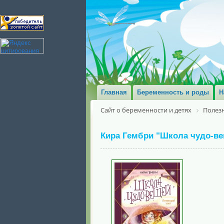
Главная
Беременность и роды
Н
Сайт о беременности и детях
Полезн
Кира Гембри "Школа чудо-вещ