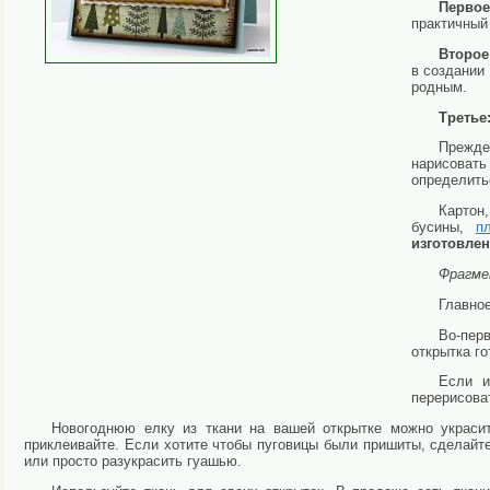
Первое
практичный
Второе
в создании 
родным.
Третье
Прежде
нарисовать
определитьс
Картон,
бусины,
п
изготовле
Фрагм
Главное
Во-пер
открытка го
Если и
перерисова
Новогоднюю елку из ткани на вашей открытке можно украси
приклеивайте. Если хотите чтобы пуговицы были пришиты, сделайте
или просто разукрасить гуашью.