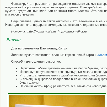
Фантазируйте, применяйте при создании открыток любые матер
придумывайте рисунки и украшения для открыток. И не требуйте от 
бумага, будет лишний клей или слишком много блесток. Это всё п
мастеров внимания.
Ведь главная ценность такой открытки - это вложенные в ее 
Новогоднюю ночь, подарите самодельные открытки, сделанные вмест
Источник: http://woman-cafe.ru, http://www.intelkot.ru
Елочка
Для изготовления Вам понадобятся:
Зеленая бумага бархатная, зеленый картон, синий картон,
альбо
Способ изготовления открытки
:
Нарисуйте шаблон треугольной елки на белой бумаге, разр
Используя получившиеся трапециевидные лекала переведит
У готовых элементов елки сделайте неровные края (волнис
С помощью дырокола проделайте в елке несколько дырочек
будут шарики.
На синий картон (фон) разместите все элементы новогодне