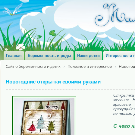
Главная
Беременность и роды
Наши детки
Интересное и 
Сайт о беременности и детях
Полезное и интересное
Новогод
Новогодние открытки своими руками
Открытка 
желания. 
красивые 
прячущийся
не только 
С чего 