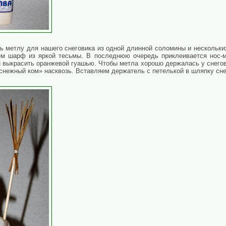
ь метлу для нашего снеговика из одной длинной соломины и нескольких
ем шарф из яркой тесьмы. В последнюю очередь приклеивается нос-мо
 выкрасить оранжевой гуашью. Чтобы метла хорошо держалась у снегов
«снежный ком» насквозь. Вставляем держатель с петелькой в шляпку сне