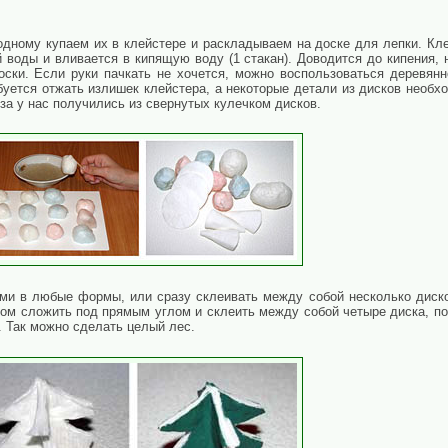
одному купаем их в клейстере и раскладываем на доске для лепки. Кле
воды и вливается в кипящую воду (1 стакан). Доводится до кипения, 
оски. Если руки пачкать не хочется, можно воспользоваться деревянн
ебуется отжать излишек клейстера, а некоторые детали из дисков необ
а у нас получились из свернутых кулечком дисков.
и в любые формы, или сразу склеивать между собой несколько дисков,
зом сложить под прямым углом и склеить между собой четыре диска, по
. Так можно сделать целый лес.