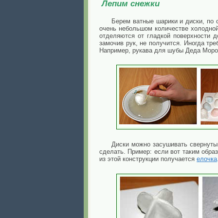
Лепим снежки
Берем ватные шарики и диски, по 
очень небольшом количестве холодной 
отделяются от гладкой поверхности д
замочив рук, не получится. Иногда тр
Например, рукава для шубы Деда Мороз
Диски можно засушивать свернутым
сделать. Пример: если вот таким обра
из этой конструкции получается
елочка