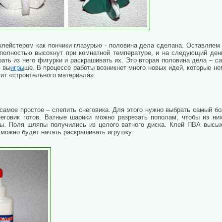
клейстером как пончики глазурью - половина дела сделана. Оставляем н
и полностью высохнут при комнатной температуре, и на следующий ден
рать из него фигурки и раскрашивать их. Это вторая половина дела – са
в вы
игры
ше. В процессе работы возникнет много новых идей, которые не
тит «строительного материала».
самое простое – слепить снеговика. Для этого нужно выбрать самый б
еговик готов. Ватные шарики можно разрезать пополам, чтобы из ни
ы. Поля шляпы получились из целого ватного диска. Клей ПВА высых
 можно будет начать раскрашивать игрушку.