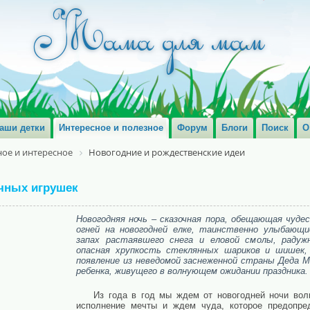
аши детки
Интересное и полезное
Форум
Блоги
Поиск
О
ое и интересное
Новогодние и рождественские идеи
чных игрушек
Новогодняя ночь – сказочная пора, обещающая чуде
огней на новогодней елке, таинственно улыбающ
запах растаявшего снега и еловой смолы, радуж
опасная хрупкость стеклянных шариков и шишек,
появление из неведомой заснеженной страны Деда 
ребенка, живущего в волнующем ожидании праздника.
Из года в год мы ждем от новогодней ночи вол
исполнение мечты и ждем чуда, которое предопре