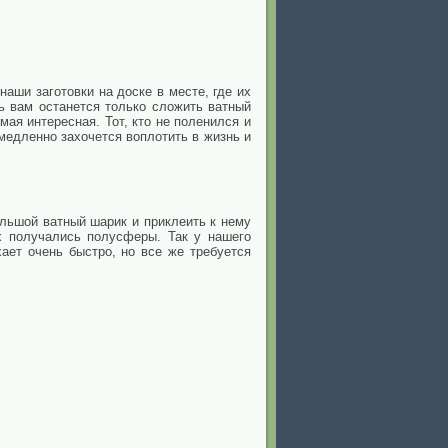
аши заготовки на доске в месте, где их
ь вам останется только сложить ватный
мая интересная. Тот, кто не поленился и
медленно захочется воплотить в жизнь и
ольшой ватный шарик и приклеить к нему
х получались полусферы. Так у нашего
ает очень быстро, но все же требуется