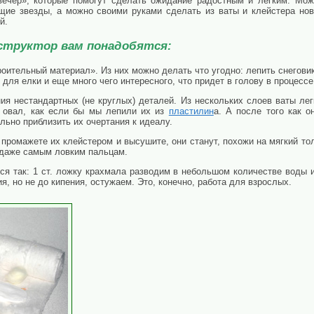
вечер», которые помогут сделать ожидание радостным и легким. Мож
щие звезды, а можно своими руками сделать из ваты и клейстера ново
й.
структор вам понадобятся:
роительный материал». Из них можно делать что угодно: лепить снегови
для елки и еще много чего интересного, что придет в голову в процессе
ния нестандартных (не круглых) деталей. Из нескольких слоев ваты л
, овал, как если бы мы лепили их из
пластилин
а. А после того как 
льно приблизить их очертания к идеалу.
ы промажете их клейстером и высушите, они станут, похожи на мягкий тол
 даже самым ловким пальцам.
тся так: 1 ст. ложку крахмала разводим в небольшом количестве воды
, но не до кипения, остужаем. Это, конечно, работа для взрослых.