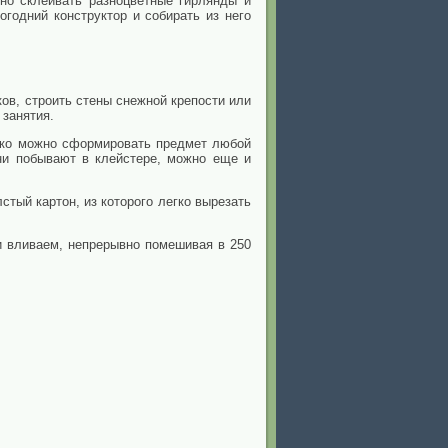
но склеивать разноцветные гирлянды и
годний конструктор и собирать из него
ков, строить стены снежной крепости или
 занятия.
егко можно сформировать предмет любой
они побывают в клейстере, можно еще и
стый картон, из которого легко вырезать
 и вливаем, непрерывно помешивая в 250