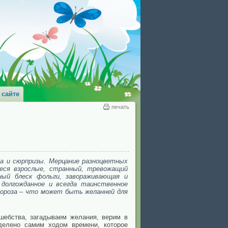
 сайте
печать
са и сюрпризы. Мерцание разноцветных
иеся взрослые, странный, тревожащий
ный блеск фольги, завораживающая и
 долгожданное и всегда таинственное
Мороза – что может быть желанней для
шебства, загадываем желания, верим в
делено самим ходом времени, которое