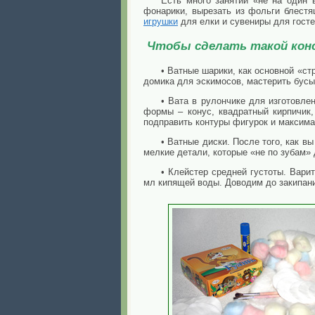
Есть много занятий «не на один 
фонарики, вырезать из фольги блестя
игрушки
для елки и сувениры для госте
Чтобы сделать такой кон
• Ватные шарики, как основной «ст
домика для эскимосов, мастерить бусы 
• Вата в рулончике для изготовле
формы – конус, квадратный кирпичик
подправить контуры фигурок и максима
• Ватные диски. После того, как в
мелкие детали, которые «не по зубам»
• Клейстер средней густоты. Вари
мл кипящей воды. Доводим до закипания