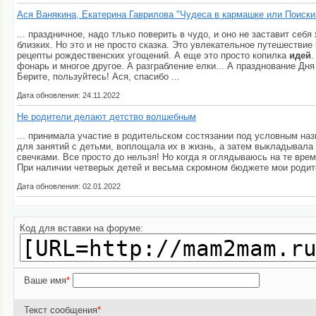
Ася Ванякина, Екатерина Гаврилова "Чудеса в кармашке или Поиск
... праздничное, надо тлько поверить в чудо, и оно не заставит себ
близких. Но это и не просто сказка. Это увлекательное путешествие
рецепты рождественских угощений. А еще это просто копилка
идей
.
фонарь и многое другое. А разграбление елки... А празднование Дня 
Берите, пользуйтесь! Ася, спасибо ...
Дата обновления: 24.11.2022
Не родители делают детство волшебным
... принимала участие в родительском состязании под условным на
для занятий с детьми, воплощала их в жизнь, а затем выкладывала в
свечками. Все просто до нельзя! Но когда я оглядываюсь на те вре
При наличии четверых детей и весьма скромном бюджете мои родител
Дата обновления: 02.01.2022
Код для вставки на форуме:
Ваше имя
*
Текст сообщения
*