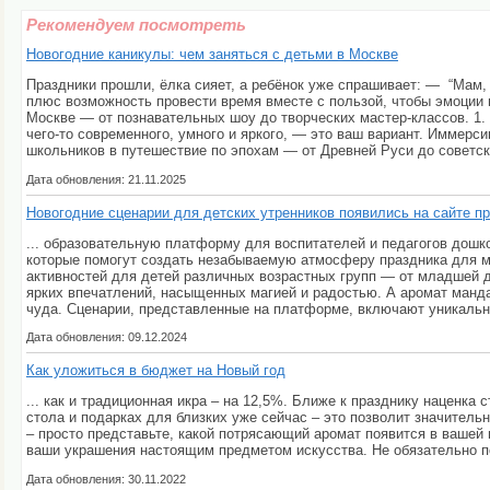
Рекомендуем посмотреть
Новогодние каникулы: чем заняться с детьми в Москве
Праздники прошли, ёлка сияет, а ребёнок уже спрашивает: — “Мам,
плюс возможность провести время вместе с пользой, чтобы эмоции
Москве — от познавательных шоу до творческих мастер-классов. 1.
чего-то современного, умного и яркого, — это ваш вариант. Иммерс
школьников в путешествие по эпохам — от Древней Руси до советски
Дата обновления: 21.11.2025
Новогодние сценарии для детских утренников появились на сайте пр
... образовательную платформу для воспитателей и педагогов дошк
которые помогут создать незабываемую атмосферу праздника для м
активностей для детей различных возрастных групп — от младшей 
ярких впечатлений, насыщенных магией и радостью. А аромат манд
чуда. Сценарии, представленные на платформе, включают уникальные
Дата обновления: 09.12.2024
Как уложиться в бюджет на Новый год
... как и традиционная икра – на 12,5%. Ближе к празднику наценка
стола и подарках для близких уже сейчас – это позволит значитель
– просто представьте, какой потрясающий аромат появится в вашей
ваши украшения настоящим предметом искусства. Не обязательно по
Дата обновления: 30.11.2022