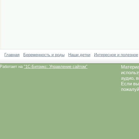
Главная
Беременность и роды
Наши детки
Интересное и полезное
Работает на
"1C-Битрикс: Управление сайтом"
Материа
использ
аудио, 
Если вы
пожалуй