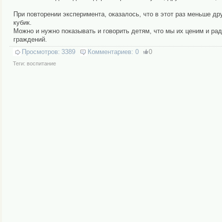
При повторении эксперимента, ока­за­лось, что в этот раз мень­ше дру­
ку­бик.
Можно и нужно показывать и говорить детям, что мы их ценим и рады то
граж­де­ний.
Просмотров:
3389
Комментариев:
0
0
Теги:
воспитание