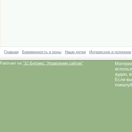
Главная
Беременность и роды
Наши детки
Интересное и полезное
Работает на
"1C-Битрикс: Управление сайтом"
Материа
использ
аудио, 
Если вы
пожалуй