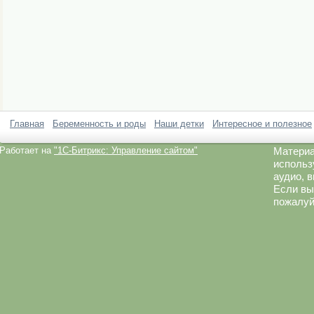
Главная
Беременность и роды
Наши детки
Интересное и полезное
Работает на
"1C-Битрикс: Управление сайтом"
Материа
использ
аудио, 
Если вы
пожалуй