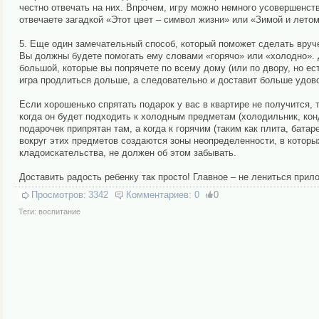
честно отвечать на них. Впрочем, игру можно немного усовершенств
отвечаете загадкой «Этот цвет – символ жизни» или «Зимой и лето
5. Еще один замечательный способ, который поможет сделать вруче
Вы должны будете помогать ему словами «горячо» или «холодно». 
большой, которые вы попрячете по всему дому (или по двору, но ест
игра продлиться дольше, а следовательно и доставит больше удов
Если хорошенько спрятать подарок у вас в квартире не получится, 
когда он будет подходить к холодным предметам (холодильник, кон
подарочек припрятан там, а когда к горячим (таким как плита, батар
вокруг этих предметов создаются зоны неопределенности, в которы
кладоискательства, не должен об этом забывать.
Доставить радость ребенку так просто! Главное – не лениться прил
Просмотров:
3342
Комментариев:
0
0
Теги:
воспитание