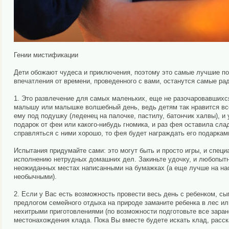
Гении мистификации
Дети обожают чудеса и приключения, поэтому это самые лучшие под
впечатления от времени, проведенного с вами, останутся самые ра
1. Это развлечение для самых маленьких, еще не разочаровавшихс
малышу или малышке волшебный день, ведь детям так нравится вс
ему под подушку (леденец на палочке, пастилу, батончик халвы), и 
подарок от феи или какого-нибудь гномика, и раз фея оставила сл
справляться с ними хорошо, то фея будет награждать его подаркам
Испытания придумайте сами: это могут быть и просто игры, и спец
исполнению нетрудных домашних дел. Закиньте удочку, и любопытны
неожиданных местах написанными на бумажках (а еще лучше на нас
необычными).
2. Если у Вас есть возможность провести весь день с ребенком, сыг
предлогом семейного отдыха на природе заманите ребенка в лес ил
нехитрыми приготовлениями (по возможности подготовьте все зара
местонахождения клада. Пока Вы вместе будете искать клад, расска