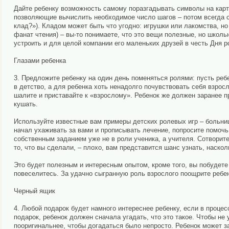
Дайте ребенку возможность самому поразгадывать символы на карте 
позволяющие вычислить необходимое число шагов – потом всегда см
клад?»). Кладом может быть что угодно: игрушки или лакомства, но
фанат чтения) – вы-то понимаете, что это вещи полезные, но школ
устроить и для целой компании его маленьких друзей в честь Дня р
Глазами ребенка
3. Предложите ребенку на один день поменяться ролями: пусть ребе
в детство, а для ребенка хоть ненадолго почувствовать себя взрос
шалите и приставайте к «взрослому». Ребенок же должен заранее пр
кушать.
Используйте известные вам примеры детских ролевых игр – больница
начал ухаживать за вами и прописывать лечение, попросите помочь
собственным заданием уже не в роли ученика, а учителя. Сотворит
то, что вы сделали, – плохо, вам представится шанс узнать, наско
Это будет полезным и интересным опытом, кроме того, вы побудете в
повеселитесь. За удачно сыгранную роль взрослого поощрите ребе
Черный ящик
4. Любой подарок будет намного интереснее ребенку, если в проце
подарок, ребенок должен сначала угадать, что это такое. Чтобы н
пооригинальнее, чтобы догадаться было непросто. Ребенок может з