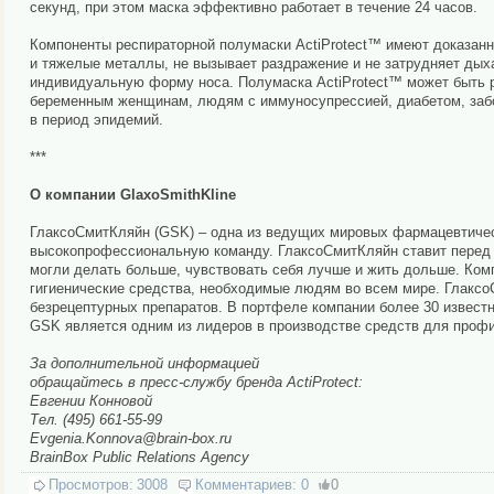
секунд, при этом маска эффективно работает в течение 24 часов.
Компоненты респираторной полумаски ActiProtect™ имеют доказанны
и тяжелые металлы, не вызывает раздражение и не затрудняет дых
индивидуальную форму носа. Полумаска ActiProtect™ может быть
беременным женщинам, людям с иммуносупрессией, диабетом, забол
в период эпидемий.
***
О компании GlaxoSmithKline
ГлаксоСмитКляйн (GSK) – одна из ведущих мировых фармацевтичес
высокопрофессиональную команду. ГлаксоСмитКляйн ставит перед с
могли делать больше, чувствовать себя лучше и жить дольше. Ком
гигиенические средства, необходимые людям во всем мире. Глакс
безрецептурных препаратов. В портфеле компании более 30 известны
GSK является одним из лидеров в производстве средств для профи
За дополнительной информацией
обращайтесь в пресс-службу бренда ActiProtect:
Евгении Конновой
Тел. (495) 661-55-99
Evgenia.Konnova@brain-box.ru
BrainBox Public Relations Agency
Просмотров:
3008
Комментариев:
0
0