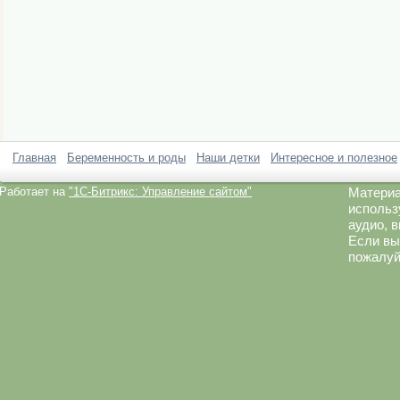
Главная
Беременность и роды
Наши детки
Интересное и полезное
Работает на
"1C-Битрикс: Управление сайтом"
Материа
использ
аудио, 
Если вы
пожалуй