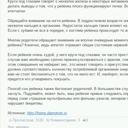
Круги под глазами говорят о нехватке железа и некоторых витамин
делать выводы о том, что у ребенка плохо функционируют почки. 
клетчатки.
Обращайте внимание на ногти ребенка. В подростковом возрасте он
нехватке кальция в организме. Недостаток кальция также влияет на
Если с зубами не все в порядке, с костями ребенка происходит то ж
Многие родители обращают внимание на вполне очевидные моменты, 
ребенка? Конечно, ведь аппетит отражает общее состояние нервной
Если ребенок очень худой, у него круги под глазами, он часто прос
случае вам необходимо срочно проконсультироваться с врачом, сп
этом совершенно не набирает вес, это может говорить о присутстви
должен соответствовать количеству потребляемой организмом энерг
вам не стоит беспокоиться о том, что он мало ест. И, наоборот, есл
придется его уговаривать покушать.
Плохой сон ребенка также беспокоит родителей. В большинстве слу
заснуть. Подумайте, может быть, ваш ребенок привык следовать оп
перед сном страшные мультфильмы или фильмы ужасов, вечером п
нарушает биоритмы.
Источник:
http://home.damotvet.ru
Просмотров:
3130
Комментариев:
0
0
Теги:
здоровье