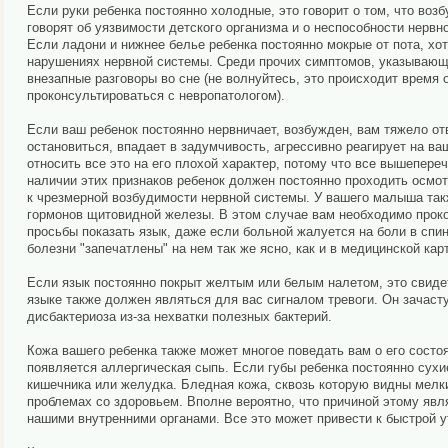
Если руки ребенка постоянно холодные, это говорит о том, что во
говорят об уязвимости детского организма и о неспособности нервн
Если ладони и нижнее белье ребенка постоянно мокрые от пота, хот
нарушениях нервной системы. Среди прочих симптомов, указывающих
внезапные разговоры во сне (не волнуйтесь, это происходит время 
проконсультироваться с невропатологом).
Если ваш ребенок постоянно нервничает, возбужден, вам тяжело отвл
остановиться, впадает в задумчивость, агрессивно реагирует на в
относить все это на его плохой характер, потому что все вышепер
наличии этих признаков ребенок должен постоянно проходить осмот
к чрезмерной возбудимости нервной системы. У вашего малыша так
гормонов щитовидной железы. В этом случае вам необходимо проко
просьбы показать язык, даже если больной жалуется на боли в спи
болезни "запечатлены" на нем так же ясно, как и в медицинской карт
Если язык постоянно покрыт желтым или белым налетом, это свиде
языке также должен являться для вас сигналом тревоги. Он зачаст
дисбактериоза из-за нехватки полезных бактерий.
Кожа вашего ребенка также может многое поведать вам о его состо
появляется аллергическая сыпь. Если губы ребенка постоянно сухи
кишечника или желудка. Бледная кожа, сквозь которую видны мелк
проблемах со здоровьем. Вполне вероятно, что причиной этому явл
нашими внутренними органами. Все это может привести к быстрой 