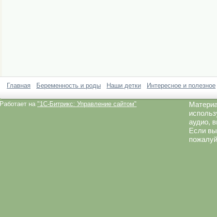
Главная
Беременность и роды
Наши детки
Интересное и полезное
Работает на
"1C-Битрикс: Управление сайтом"
Материа
использ
аудио, 
Если вы
пожалуй