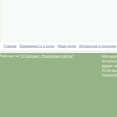
Главная
Беременность и роды
Наши детки
Интересное и полезное
Работает на
"1C-Битрикс: Управление сайтом"
Материа
использ
аудио, 
Если вы
пожалуй