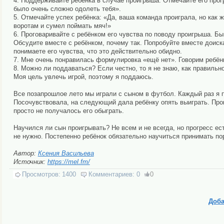
4. Поддерживайте ребёнка в случае проигрыша. Отмечайте его прогр
было очень сложно одолеть тебя».
5. Отмечайте успех ребёнка: «Да, ваша команда проиграла, но как 
воротам и сумел поймать мяч!»
6. Проговаривайте с ребёнком его чувства по поводу проигрыша. Быв
Обсудите вместе с ребёнком, почему так. Попробуйте вместе доиска
понимаете его чувства, что это действительно обидно.⠀
7. Мне очень понравилась формулировка «ещё нет». Говорим ребёнк
8. Можно ли поддаваться? Если честно, то я не знаю, как правильно
Моя цель увлечь игрой, поэтому я поддаюсь.
Все позапрошлое лето мы играли с сыном в футбол. Каждый раз я 
Посочувствовала, на следующий дала ребёнку опять выиграть. Про
просто не получалось его обыграть.
Научился ли сын проигрывать? Не всем и не всегда, но прогресс ес
не нужно. Постепенно ребёнок обязательно научиться принимать п
Автор:
Ксения Васильева
Источник:
https://mel.fm/
Просмотров:
1400
Комментариев:
0
0
Доба