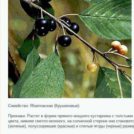
Семейство: Rhamnaceae (Крушиновые)
Признаки. Растет в форме прямого мощного кустарника с толстыми 
цвета, нижняя светло-зеленого, на солнечной стороне они становят
(зеленые), полусозревшие (красные) и спелые ягоды (черные) разме