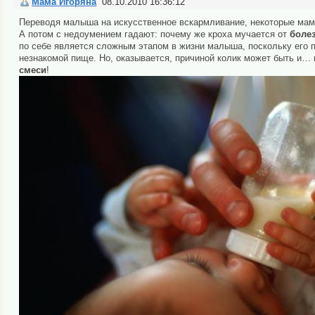
Мама Игоряна
08.10.2010 16:36:12
Переводя малыша на искусственное вскармливание, некоторые мамоч
А потом с недоумением гадают: почему же кроха мучается от
боле
по себе является сложным этапом в жизни малыша, поскольку его
незнакомой пище. Но, оказывается, причиной колик может быть и…
смеси
!