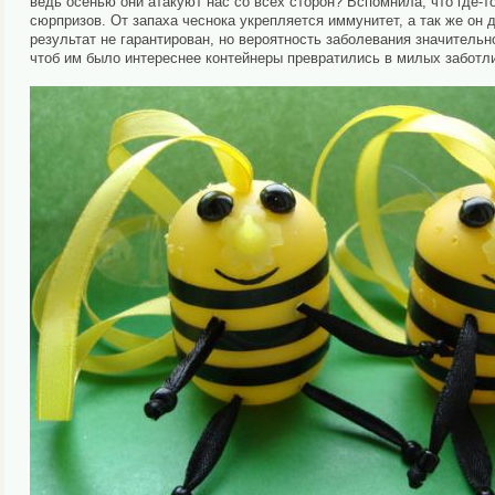
ведь осенью они атакуют нас со всех сторон? Вспомнила, что где-то
сюрпризов. От запаха чеснока укрепляется иммунитет, а так же он
результат не гарантирован, но вероятность заболевания значитель
чтоб им было интереснее контейнеры превратились в милых заботл