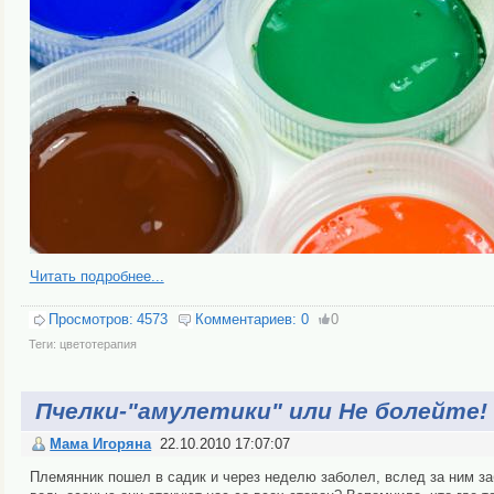
Читать подробнее...
Просмотров:
4573
Комментариев:
0
0
Теги:
цветотерапия
Пчелки-"амулетики" или Не болейте!
Мама Игоряна
22.10.2010 17:07:07
Племянник пошел в садик и через неделю заболел, вслед за ним заб