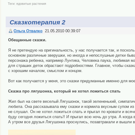
Теги:
ядовитые растения
Сказкотерапия 2
Ольга Отвалко
21.05.2010 00:39:07
Обещанные сказки.
Я не претендую на оригинальность, у нас получается так, и посколь
основном различные зверушки, но иногда и непослушные детки быва
персонажа ребенка, например Лунтика, Человека паука, любимая ма
для страших деток обрастают подробностями. Главное, чтобы сказк
с хорошим началом, смыслом и концом.
Вот как получается у меня, это сказки придуманные именно для мое
Сказка про лягушонка, который не хотел ложиться спать
Жил был на свете веселый Лягушонок, такой зелененький, симпатич
любила. Она рассказывала ему сказки и кормила вкусным супом из 
не слушал. Он не хотел ложиться спать и прыгал по кровати и всяч
буду сегодня ложиться спать!! И прыгал всю ночь до утра. А когда 
А утром все друзья Лягушонка проснулись, позавтракали и вышли во