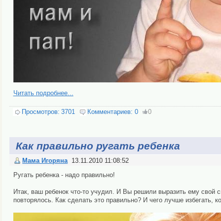
Читать подробнее...
Просмотров:
3701
Комментариев:
0
0
Как правильно ругать ребенка
Мама Игоряна
13.11.2010 11:08:52
Ругать ребенка - надо правильно!
Итак, ваш ребенок что-то учудил. И Вы ре­ши­ли вы­ра­зить ему свой
пов­то­ря­лось. Как сделать это пра­виль­но? И че­го лучше из­бе­гать, к