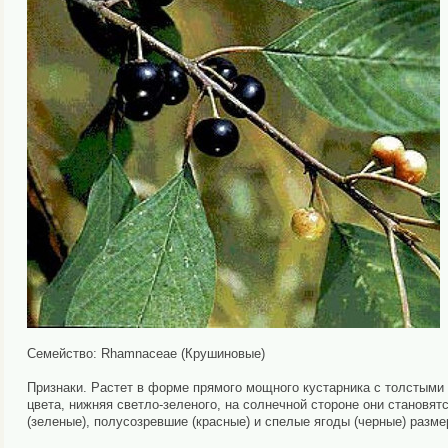
Семейство: Rhamnaceae (Крушиновые)
Признаки. Растет в форме прямого мощного кустарника с толстыми 
цвета, нижняя светло-зеленого, на солнечной стороне они становят
(зеленые), полусозревшие (красные) и спелые ягоды (черные) разме