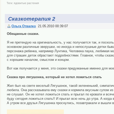
Теги:
ядовитые растения
Сказкотерапия 2
Ольга Отвалко
21.05.2010 00:39:07
Обещанные сказки.
Я не претендую на оригинальность, у нас получается так, и посколь
основном различные зверушки, но иногда и непослушные детки быва
персонажа ребенка, например Лунтика, Человека паука, любимая ма
для страших деток обрастают подробностями. Главное, чтобы сказк
с хорошим началом, смыслом и концом.
Вот как получается у меня, это сказки придуманные именно для мое
Сказка про лягушонка, который не хотел ложиться спать
Жил был на свете веселый Лягушонок, такой зелененький, симпатич
любила. Она рассказывала ему сказки и кормила вкусным супом из 
не слушал. Он не хотел ложиться спать и прыгал по кровати и всяч
буду сегодня ложиться спать!! И прыгал всю ночь до утра. А когда 
А утром все друзья Лягушонка проснулись, позавтракали и вышли во