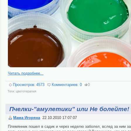
Читать подробнее...
Просмотров:
4573
Комментариев:
0
0
Теги:
цветотерапия
Пчелки-"амулетики" или Не болейте!
Мама Игоряна
22.10.2010 17:07:07
Племянник пошел в садик и через неделю заболел, вслед за ним заб