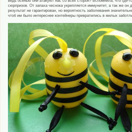
ведь осенью они атакуют нас со всех сторон? Вспомнила, что где-то
сюрпризов. От запаха чеснока укрепляется иммунитет, а так же он
результат не гарантирован, но вероятность заболевания значитель
чтоб им было интереснее контейнеры превратились в милых заботл