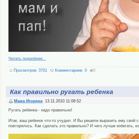
Читать подробнее...
Просмотров:
3701
Комментариев:
0
0
Как правильно ругать ребенка
Мама Игоряна
13.11.2010 11:08:52
Ругать ребенка - надо правильно!
Итак, ваш ребенок что-то учудил. И Вы ре­ши­ли вы­ра­зить ему свой
пов­то­ря­лось. Как сделать это пра­виль­но? И че­го лучше из­бе­гать, к