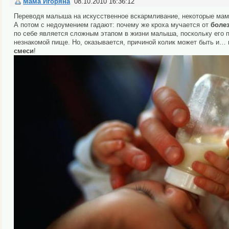
Мама Игоряна
08.10.2010 16:36:12
Переводя малыша на искусственное вскармливание, некоторые мамоч
А потом с недоумением гадают: почему же кроха мучается от
боле
по себе является сложным этапом в жизни малыша, поскольку его
незнакомой пище. Но, оказывается, причиной колик может быть и…
смеси
!