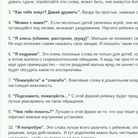
давать сдачи, отработайте эти слова, может быть, они окажутся б
3.
“Как тебя зовут? Давай дружить”.
Вроде бы простые, наивные сл
4.
“Можно с вами?”.
Если несколько детей увлечены игрой, они мо
путающийся под ногами, вызывает раздражение. Научите ребенка про
5.
“Я злюсь (обижен, расстроен, грущу)”.
Малыши не понимают сво
Но еще полезнее самим называть свои эмоции. И показать таким сп
6.
“Я подумаю”.
Это очень полезные слова не только для детей, но
а потом жалели о скоропалительном обещании. А ведь так просто п
еще одно преимущество – после раздумий малыш вряд ли начнет ска
будет обсудить какие-то альтернативы.
7.
“Пожалуйста” и “спасибо”.
Вежливые слова в дошкольном возра
настоящая вежливость.
8.
“Подскажите, пожалуйста…”
С этой фразой ребенку будет прощ
лучше реагировать на такое обращение.
9.
“Чем тебе помочь?”
Лучшее в этой фразе не то, что она тешит 
обретает важные внутренние установки.
10.
“Я попробую”.
Эти слова лучше всего разучить с ребенком, зло
решение, когда действовать. И тут родителям важно быть честными
настаивать, чтобы он потом съел всю тарелку.