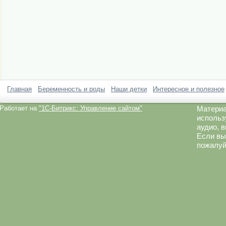
Главная
Беременность и роды
Наши детки
Интересное и полезное
Работает на
"1C-Битрикс: Управление сайтом"
Материа
использ
аудио, 
Если вы
пожалуй