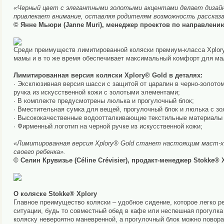
«Черный цвет с элегантными золотыми акцентами делает дизайн
привлекает внимание, оставляя родителям возможность рассказ
© Янне Мьюри (Janne Muri), менеджер проектов по направлени
Среди преимуществ лимитированной коляски премиум-класса Xplory
мамы и в то же время обеспечивает максимальный комфорт для м
Лимитированная версия коляски Xplory® Gold в деталях:
· Эксклюзивная версия шасси с защитой от царапин в черно-золот
ручка из искусственной кожи с золотыми элементами;
· В комплекте предусмотрены люлька и прогулочный блок;
· Вместительная сумка для вещей, прогулочный блок и люлька с з
· Высококачественные водоотталкивающие текстильные материалы 
· Фирменный логотип на черной ручке из искусственной кожи;
«Лимитированная версия Xplory® Gold станет настоящим маст-х
своего ребенка».
© Селин Крувизье (Céline Crévisier), продакт-менеджер Stokke® 
О коляске Stokke® Xplory
Главное преимущество коляски – удобное сидение, которое легко р
ситуации, будь то совместный обед в кафе или неспешная прогулка
коляску невероятно маневренной, а прогулочный блок можно повора