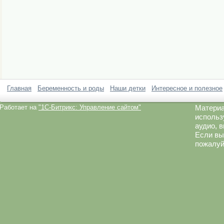
Главная
Беременность и роды
Наши детки
Интересное и полезное
Работает на
"1C-Битрикс: Управление сайтом"
Материа
использ
аудио, 
Если вы
пожалуй