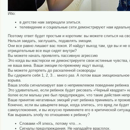
Ибо:
в детстве нам запрещали злиться.
телевидение и социальные сети демонстрируют нам идеальну
Поэтому ответ будет простым и коротким: вы можете слиться на сво
Нельзя заедать, заглушать, подавлять эмоции.
Они все равно лишают вас покоя. И найдут выход там, где вы и не
отрицательные все еще сидят внутри?
Вы можете начать проявлять пассивную агрессию
Это когда вы мастерски не демонстрируете свои истинные чувства, 
не ваша вина. Ваши эмоции по-прежнему ищут выход.
Вы можете дотерпеть до раскаленной сковороды
Вы сдержите себя 1, 2, 3… много раз. А потом ваше эмоциональное 
взрыва.
Ваша злоба сигнализирует вам о неприемлемом поведении ребенка
Это удивительно, если ребенок будет рисовать «Черный квадрат» на
более если малыш уже был предупрежден, что такие действия неп
Ваше принятие негативных эмоций учит ребенка принимать и прожи
Конечно, если вы швыряете вещи, когда злитесь, это вряд ли буде
самоуспокоения, и вы искусно применяете его в критической ситуа
Как выражать злобу по отношению к ребенку?
Словами «Я злюсь, потому что…».
Сигналы предупреждения. Не нападайте врасплох.