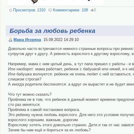
Просмотров:
1310
Комментариев:
108
0
Борьба за любовь ребенка
Мама Игоряна
15.09.2022 14:29:10
Довольно часто встречаются немного странные вопросы про ревност
супругов друг к другу. А ревность взрослого к другому взрослому, 
Например, мама с ним целый день, а тут папа пришел с работы - и в
Или наоборот: мама работает, ребенок с бабушкой или няней, и к не
Или бабушка волнуется: ребенок не очень любит с ней оставаться, н
слишком строгая?
А иногда родители беспокоятся: а вдруг он вырастет и не будет м
Что тут можно сказать?
Проблема не в том, что ребенок в данный момент времени предпочит
сто раз меняться.
Проблема в самой постановке вопроса.
Это ребенку нужна любовь взрослого. Для него это условие получен
взрослого хорошим, важным, дорогим.
Взрослому хотеть этого довольно странно. Дети и так от нас завися
Зачем бы нам ещё и бороться за их любовь?