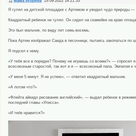
Мама Игоряна
15.09.2022 14:21:33
Я гулял на детской площадке с Артемом и увидел чудо природы — 
Квадратный ребенок не гулял. Он сидел на скамейке на краю площа
Это был мальчик, по виду лет семь-восемь.
Пока Артем изображал Саида в песочнице, пытаясь закопаться по 
Я подсел к нему.
«У тебя все в порядке? Почему не играешь со всеми?» — спросил я
всесоюзным старостой, так вот и я — всесоюзный папа. Эмпатия к 
«У меня 5 минут. Я не успею», — ответил квадратный мальчик.
«А потом что?»
«Флейта айкидо рисование английский», — выдал ребенок в режиме
последней главы «Улисса».
«И тебе нравится?»