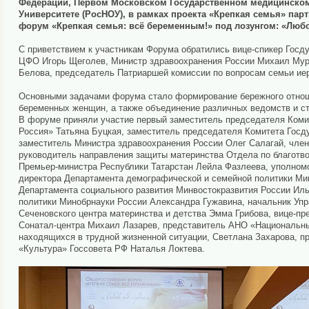
Федерации, Первом Московском Государственном медицинском
Университете (РосНОУ), в рамках проекта «Крепкая семья» па
форум «Крепкая семья: всё беременным!» под лозунгом: «Любо
С приветствием к участникам Форума обратились вице-спикер Госд
ЦФО Игорь Щеголев, Министр здравоохранения России Михаил Мура
Белова, председатель Патриаршей комиссии по вопросам семьи ие
Основными задачами форума стало формирование бережного отнош
беременных женщин, а также объединение различных ведомств и ст
В форуме приняли участие первый заместитель председателя Комит
Россия» Татьяна Буцкая, заместитель председателя Комитета Госд
заместитель Министра здравоохранения России Олег Салагай, чле
руководитель направления защиты материнства Отдела по благотв
Премьер-министра Республики Татарстан Лейла Фазлеева, уполномо
директора Департамента демографической и семейной политики Ми
Департамента социального развития Минвостокразвития России Ил
политики Минобрнауки России Александра Гужавина, начальник Уп
Сеченовского центра материнства и детства Эмма Грибова, вице-п
Сонатал-центра Михаил Лазарев, представитель АНО «Национальн
находящихся в трудной жизненной ситуации, Светлана Захарова, п
«Культура» Госсовета РФ Наталья Локтева.