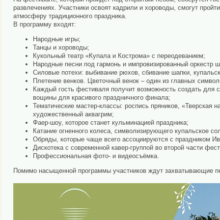
развлечениях. Участники освоят кадрили и хороводы, смогут прой
атмосферу традиционного праздника.
В программу входят:
Народные игры;
Танцы и хороводы;
Кукольный театр «Купала и Кострома» с переодеванием;
Народные песни под гармонь и импровизированный оркестр 
Силовые потехи: выбивание рюхов, сбивание шапки, купальск
Плетение венков. Цветочный венок – один из главных симво
Каждый гость фестиваля получит возможность создать для се
вощины для красивого праздничного финала;
Тематические мастер-классы: роспись пряников, «Тверская на
художественный аквагрим;
Фаер-шоу, которое станет кульминацией праздника;
Катание огненного колеса, символизирующего купальское со
Обряды, которые чаще всего ассоциируются с праздником Ива
Дискотека с современной кавер-группой во второй части фес
Профессиональная фото- и видеосъёмка.
Помимо насыщенной программы участников ждут захватывающие п