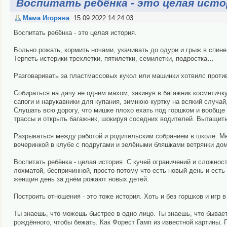
Воспитать ребёнка - это целая исто
Мама Игоряна
15.09.2022 14:24:03
Воспитать ребёнка - это целая история.
Больно рожать, кормить ночами, укачивать до одури и грыж в спине
Терпеть истерики трехлетки, пятилетки, семилетки, подростка…
Разговаривать за пластмассовых кукол или машинки хотвилс прот
Собираться на дачу не одним махом, закинув в багажник косметичк
сапоги и нарукавники для купания, зимнюю куртку на всякий случай
Слушать всю дорогу, что мишке плохо ехать под горшком и вообще
трассы и открыть багажник, шокируя соседних водителей. Вытащит
Разрываться между работой и родительским собранием в школе. М
вечеринкой в клубе с подругами и зелёными бляшками ветрянки дом
Воспитать ребёнка - целая история. С кучей ограничений и сложност
лохматой, беспричинной, просто потому что есть новый день и есть
женщин день за днём рожают новых детей.
Построить отношения - это тоже история. Хоть и без горшков и игр 
Ты знаешь, что можешь быстрее в одно лицо. Ты знаешь, что бывае
рождённого, чтобы бежать. Как Форест Гамп из известной картины.