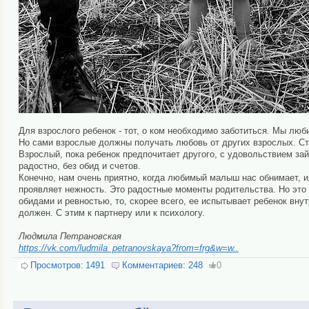
Для взрослого ребенок - тот, о ком необходимо заботиться. Мы люб
Но сами взрослые должны получать любовь от других взрослых. Стр
Взрослый, пока ребенок предпочитает другого, с удовольствием зай
радостно, без обид и счетов.
Конечно, нам очень приятно, когда любимый малыш нас обнимает, ил
проявляет нежность. Это радостные моменты родительства. Но это 
обидами и ревностью, то, скорее всего, ее испытывает ребенок внут
должен. С этим к партнеру или к психологу.
Людмила Петрановская
https://vk.com/ludmila_petranovskaya?from=frg&w=w..
Просмотров:
1491
Комментариев:
248
0