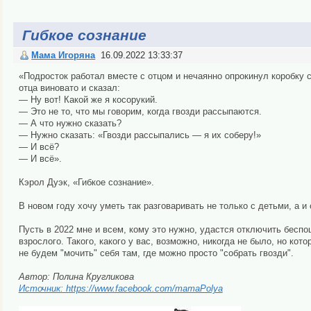
Гибкое сознание
Мама Игоряна
16.09.2022 13:33:37
«Подросток работал вместе с отцом и нечаянно опрокинул коробку 
отца виновато и сказал:
— Ну вот! Какой же я косорукий.
— Это не то, что мы говорим, когда гвозди рассыпаются.
— А что нужно сказать?
— Нужно сказать: «Гвозди рассыпались — я их соберу!»
— И всё?
— И всё».
Кэрол Дуэк, «Гибкое сознание».
В новом году хочу уметь так разговаривать не только с детьми, а и 
Пусть в 2022 мне и всем, кому это нужно, удастся отключить беспо
взрослого. Такого, какого у вас, возможно, никогда не было, но ко
не будем "мочить" себя там, где можно просто "собрать гвозди".
Автор: Полина Кругликова
Источник: https://www.facebook.com/mamaPolya