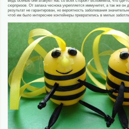
ведь осенью они атакуют нас со всех сторон? Вспомнила, что где-то
сюрпризов. От запаха чеснока укрепляется иммунитет, а так же он
результат не гарантирован, но вероятность заболевания значитель
чтоб им было интереснее контейнеры превратились в милых заботл