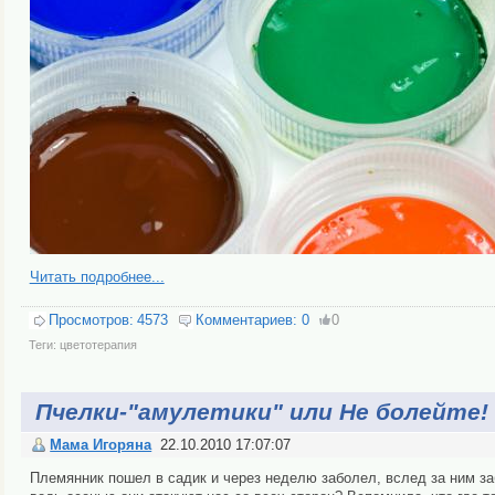
Читать подробнее...
Просмотров:
4573
Комментариев:
0
0
Теги:
цветотерапия
Пчелки-"амулетики" или Не болейте!
Мама Игоряна
22.10.2010 17:07:07
Племянник пошел в садик и через неделю заболел, вслед за ним заб