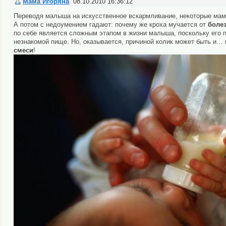
Мама Игоряна
08.10.2010 16:36:12
Переводя малыша на искусственное вскармливание, некоторые мамоч
А потом с недоумением гадают: почему же кроха мучается от
боле
по себе является сложным этапом в жизни малыша, поскольку его
незнакомой пище. Но, оказывается, причиной колик может быть и…
смеси
!