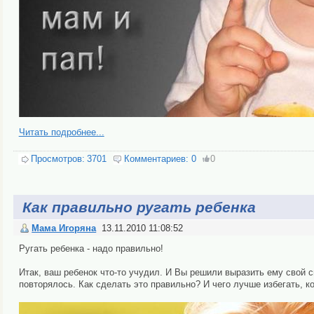
Читать подробнее...
Просмотров:
3701
Комментариев:
0
0
Как правильно ругать ребенка
Мама Игоряна
13.11.2010 11:08:52
Ругать ребенка - надо правильно!
Итак, ваш ребенок что-то учудил. И Вы ре­ши­ли вы­ра­зить ему свой
пов­то­ря­лось. Как сделать это пра­виль­но? И че­го лучше из­бе­гать, к