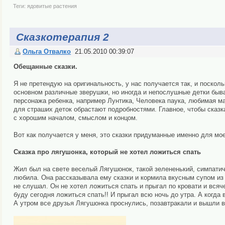
Теги:
ядовитые растения
Сказкотерапия 2
Ольга Отвалко
21.05.2010 00:39:07
Обещанные сказки.
Я не претендую на оригинальность, у нас получается так, и посколь
основном различные зверушки, но иногда и непослушные детки быва
персонажа ребенка, например Лунтика, Человека паука, любимая ма
для страших деток обрастают подробностями. Главное, чтобы сказк
с хорошим началом, смыслом и концом.
Вот как получается у меня, это сказки придуманные именно для мое
Сказка про лягушонка, который не хотел ложиться спать
Жил был на свете веселый Лягушонок, такой зелененький, симпатич
любила. Она рассказывала ему сказки и кормила вкусным супом из 
не слушал. Он не хотел ложиться спать и прыгал по кровати и всяч
буду сегодня ложиться спать!! И прыгал всю ночь до утра. А когда 
А утром все друзья Лягушонка проснулись, позавтракали и вышли во