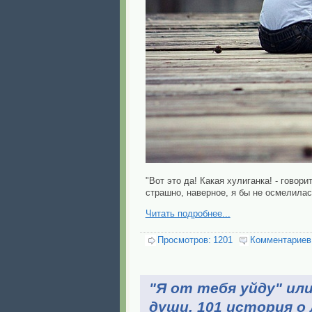
"Вот это да! Какая хулиганка! - говор
страшно, наверное, я бы не осмелилась
Читать подробнее...
Просмотров:
1201
Комментариев
"Я от тебя уйду" ил
души. 101 история о