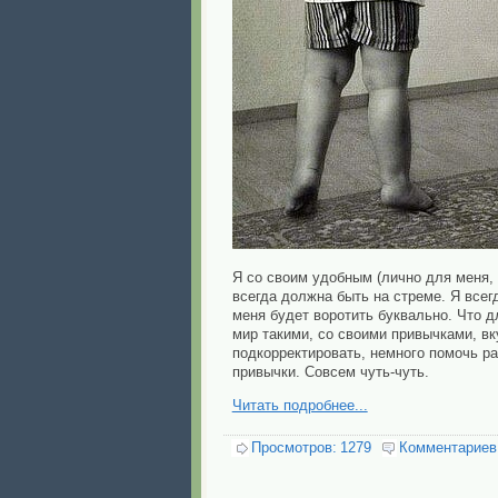
Я со своим удобным (лично для меня, 
всегда должна быть на стреме. Я всег
меня будет воротить буквально. Что д
мир такими, со своими привычками, в
подкорректировать, немного помочь р
привычки. Совсем чуть-чуть.
Читать подробнее...
Просмотров:
1279
Комментариев