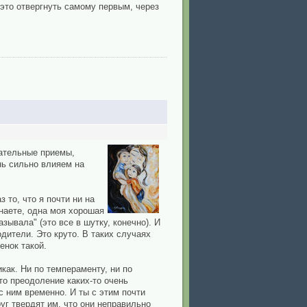
 это отвергнуть самому первым, через
тательные приемы,
нь сильно влияем на
 то, что я почти ни на
Знаете, одна моя хорошая
зывала" (это все в шутку, конечно). И
одители. Это круто. В таких случаях
енок такой.
как. Ни по темпераменту, ни по
то преодоление каких-то очень
с ним временно. И ты с этим почти
уг твердят им, что они неправильно