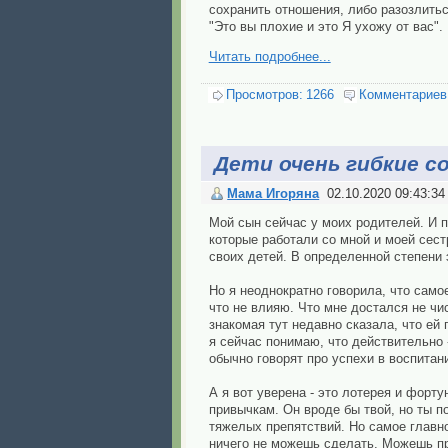
сохранить отношения, либо разозлитьс
"Это вы плохие и это Я ухожу от вас".
Читать подробнее...
Просмотров:
1266
Комментариев
Дети очень гибкие со
Мама Игоряна
02.10.2020 09:43:34
Мой сын сейчас у моих родителей. И п
которые работали со мной и моей сест
своих детей. В определенной степени э
Но я неоднократно говорила, что самое
что не влияю. Что мне достался не чи
знакомая тут недавно сказала, что ей 
я сейчас понимаю, что действительно -
обычно говорят про успехи в воспитани
А я вот уверена - это лотерея и форту
привычкам. Он вроде бы твой, но ты п
тяжелых препятствий. Но самое главное
ничего не можешь сделать. Можешь про