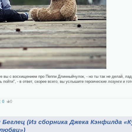
ите вы с восхищением про Пеппи Длинныйчулок, - но ты так не делай, ла
 пойти", - в ответ, скорее всего, вы услышите героические лозунги и гот
:
0
0
и Беглец (Из сборника Джека Кэнфилда «
 любви»)