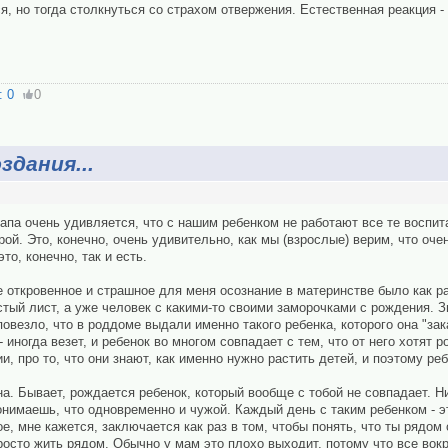
я, но тогда столкнуться со страхом отвержения. Естественная реакция -
:
0
0
здания...
апа очень удивляется, что с нашим ребенком не работают все те воспи
рой. Это, конечно, очень удивительно, как мы (взрослые) верим, что оче
то, конечно, так и есть.
 откровенное и страшное для меня осознание в материнстве было как раз
стый лист, а уже человек с какими-то своими заморочками с рождения. 
повезло, что в роддоме выдали именно такого ребенка, которого она "зака
 иногда везет, и ребенок во многом совпадает с тем, что от него хотят р
и, про то, что они знают, как именно нужно растить детей, и поэтому реб
на. Бывает, рождается ребенок, который вообще с тобой не совпадает. Ни
онимаешь, что одновременно и чужой. Каждый день с таким ребенком - э
, мне кажется, заключается как раз в том, чтобы понять, что ты рядом 
сто жить рядом. Обычно у мам это плохо выходит, потому что все вокр