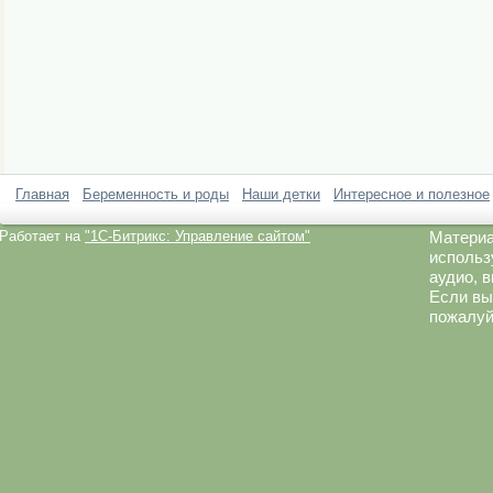
Главная
Беременность и роды
Наши детки
Интересное и полезное
Работает на
"1C-Битрикс: Управление сайтом"
Материа
использ
аудио, 
Если вы
пожалуй